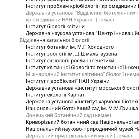
Інститут проблем кріобіології і кріомедицини 
Державна установа "Відділення біотехнічних п
кріомедицини НАН України" (немає)
Інститут біології клітини
Державна наукова установа "Центр інновацій
Відділення загальної біології
Інститут ботаніки ім. М.Г. Холодного
Інститут зоології ім. І.І.Шмальгаузена
Інститут фізіології рослин і генетики
Інститут клітинної біології та генетичної інже
Міжнародний інститут клітинної біології (нема
Інститут гідробіології НАН України
Державна установа «Інститут морської біологі
Інститут екології Карпат
Державна установа «Інститут харчової біотехн
Національний ботанічний сад ім. М.М.Гришка
Донецький ботанічний сад (немає)
Криворізький ботанічний сад Національної ак
Національний науково-природничий музей Нац
Державний природознавчий музей (немає)