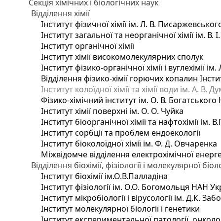
Секція хімічних і біологічних наук
Відділення хімії
Інститут фізичної хімії ім. Л. В. Писаржевськог
Інститут загальної та неорганічної хімії ім. В. 
Інститут органічної хімії
Інститут хімії високомолекулярних сполук
Інститут фізико-органічної хімії і вуглехімії ім
Відділення фізико-хімії горючих копалин Інстит
Інститут колоїдної хімії та хімії води ім. А. В.
Фізико-хімічний інститут ім. О. В. Богатського
Інститут хімії поверхні ім. О. О. Чуйка
Інститут біоорганічної хімії та нафтохімії ім. В
Інститут сорбції та проблем ендоекології
Інститут біоколоїдної хімії ім. Ф. Д. Овчаренка
Міжвідомче відділення електрохімічної енерг
Відділення біохімії, фізіології і молекулярної біоло
Інститут біохімії ім.О.В.Палладіна
Інститут фізіології ім. О.О. Богомольця НАН Ук
Інститут мікробіології і вірусології ім. Д.К. З
Інститут молекулярної біології і генетики
Інститут експериментальної патології, онкологі