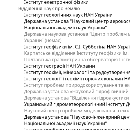
Інститут електронної фізики
Відділення наук про Землю
Інститут геологічних наук НАН України
Державна установа "Науковий центр аерокосмі
Національної академії наук України"
Державна наукова установа “Центр проблем мо
України” (немає)
Інститут геофізики ім. С.І. Субботіна НАН Укра
Карпатське відділення Інституту геофізики ім.
Полтавська гравіметрична обсерваторія Інститу
Інститут географії НАН України
Інститут геохімії, мінералогії та рудоутворен
Інститут геології і геохімії горючих копалин 
Інститут проблем природокористування та еко
Державна установа «Науковий гідрофізичний ц
Державна установа "Відділення гідроакустики І
Український гідрометеорологічний інститут Д
Науковий центр проблем моделювання в еколог
Державна установа "Науково-інженерний цент
Національної академії наук України"
Інститут проблем математичних машин та си