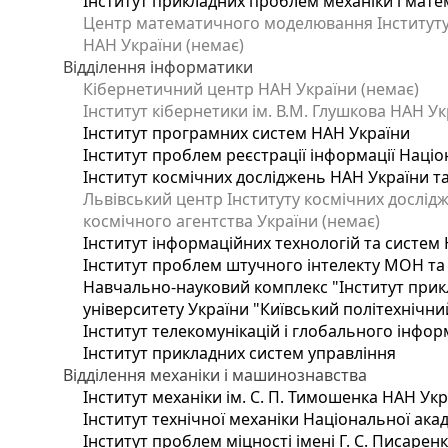
Інститут прикладних проблем механіки і матем
Центр математичного моделювання Інституту п
НАН України (немає)
Відділення інформатики
Кібернетичний центр НАН України (немає)
Інститут кібернетики ім. В.М. Глушкова НАН Ук
Інститут програмних систем НАН України
Інститут проблем реєстрації інформації Націо
Інститут космічних досліджень НАН України т
Львівський центр Інституту космічних дослід
космічного агентства України (немає)
Інститут інформаційних технологій та систем 
Інститут проблем штучного інтелекту МОН та
Навчально-науковий комплекс "Інститут прик
університету України "Київський політехнічний
Інститут телекомунікацій і глобального інфо
Інститут прикладних систем управління
Відділення механіки і машинознавства
Інститут механіки ім. С. П. Тимошенка НАН Ук
Інститут технічної механіки Національної ака
Інститут проблем міцності імені Г. С. Писарен