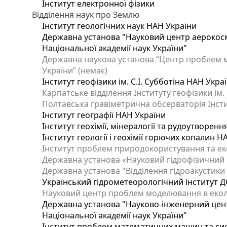
Інститут електронної фізики
Відділення наук про Землю
Інститут геологічних наук НАН України
Державна установа "Науковий центр аерокосмі
Національної академії наук України"
Державна наукова установа “Центр проблем мо
України” (немає)
Інститут геофізики ім. С.І. Субботіна НАН Укра
Карпатське відділення Інституту геофізики ім.
Полтавська гравіметрична обсерваторія Інститу
Інститут географії НАН України
Інститут геохімії, мінералогії та рудоутворен
Інститут геології і геохімії горючих копалин 
Інститут проблем природокористування та еко
Державна установа «Науковий гідрофізичний ц
Державна установа "Відділення гідроакустики І
Український гідрометеорологічний інститут Д
Науковий центр проблем моделювання в еколог
Державна установа "Науково-інженерний цент
Національної академії наук України"
Інститут проблем математичних машин та си