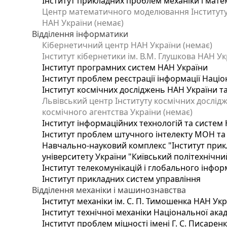
Інститут прикладних проблем механіки і матем
Центр математичного моделювання Інституту п
НАН України (немає)
Відділення інформатики
Кібернетичний центр НАН України (немає)
Інститут кібернетики ім. В.М. Глушкова НАН Ук
Інститут програмних систем НАН України
Інститут проблем реєстрації інформації Націо
Інститут космічних досліджень НАН України т
Львівський центр Інституту космічних дослід
космічного агентства України (немає)
Інститут інформаційних технологій та систем 
Інститут проблем штучного інтелекту МОН та
Навчально-науковий комплекс "Інститут прик
університету України "Київський політехнічний
Інститут телекомунікацій і глобального інфо
Інститут прикладних систем управління
Відділення механіки і машинознавства
Інститут механіки ім. С. П. Тимошенка НАН Ук
Інститут технічної механіки Національної ака
Інститут проблем міцності імені Г. С. Писарен