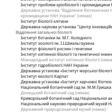
Інститут проблем кріобіології і кріомедицини 
Державна установа "Відділення біотехнічних п
кріомедицини НАН України" (немає)
Інститут біології клітини
Державна наукова установа "Центр інновацій
Відділення загальної біології
Інститут ботаніки ім. М.Г. Холодного
Інститут зоології ім. І.І.Шмальгаузена
Інститут фізіології рослин і генетики
Інститут клітинної біології та генетичної інже
Міжнародний інститут клітинної біології (нема
Інститут гідробіології НАН України
Державна установа «Інститут морської біологі
Інститут екології Карпат
Державна установа «Інститут харчової біотехн
Національний ботанічний сад ім. М.М.Гришка
Донецький ботанічний сад (немає)
Криворізький ботанічний сад Національної ак
Національний науково-природничий музей Нац
Державний природознавчий музей (немає)