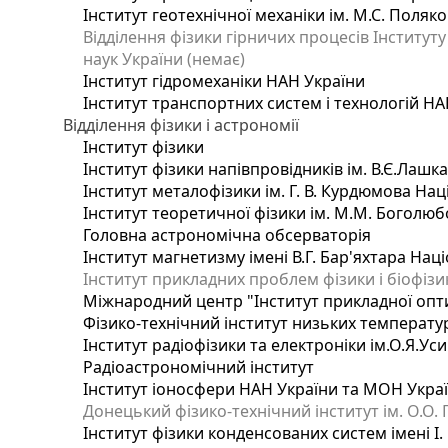
Інститут геотехнічної механіки ім. М.С. Поляк
Відділення фізики гірничих процесів Інституту
наук України (немає)
Інститут гідромеханіки НАН України
Інститут транспортних систем і технологій НА
Відділення фізики і астрономії
Інститут фізики
Інститут фізики напівпровідників ім. В.Є.Лашк
Інститут металофізики ім. Г. В. Курдюмова Нац
Інститут теоретичної фізики ім. М.М. Боголюб
Головна астрономічна обсерваторія
Інститут магнетизму імені В.Г. Бар'яхтара Нац
Інститут прикладних проблем фізики і біофізи
Міжнародний центр "Інститут прикладної опт
Фізико-технічний інститут низьких температур 
Інститут радіофізики та електроніки ім.О.Я.Ус
Радіоастрономічний інститут
Інститут іоносфери НАН України та МОН Укра
Донецький фізико-технічний інститут ім. О.О. 
Інститут фізики конденсованих систем імені І