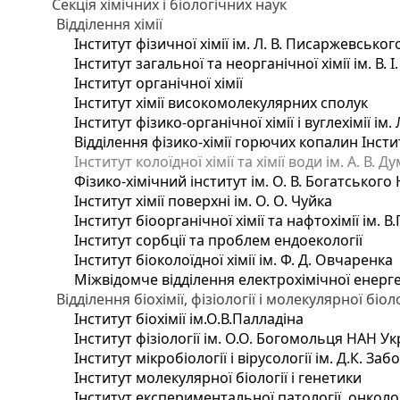
Секція хімічних і біологічних наук
Відділення хімії
Інститут фізичної хімії ім. Л. В. Писаржевськог
Інститут загальної та неорганічної хімії ім. В. 
Інститут органічної хімії
Інститут хімії високомолекулярних сполук
Інститут фізико-органічної хімії і вуглехімії ім
Відділення фізико-хімії горючих копалин Інстит
Інститут колоїдної хімії та хімії води ім. А. В.
Фізико-хімічний інститут ім. О. В. Богатського
Інститут хімії поверхні ім. О. О. Чуйка
Інститут біоорганічної хімії та нафтохімії ім. В
Інститут сорбції та проблем ендоекології
Інститут біоколоїдної хімії ім. Ф. Д. Овчаренка
Міжвідомче відділення електрохімічної енерг
Відділення біохімії, фізіології і молекулярної біоло
Інститут біохімії ім.О.В.Палладіна
Інститут фізіології ім. О.О. Богомольця НАН Ук
Інститут мікробіології і вірусології ім. Д.К. З
Інститут молекулярної біології і генетики
Інститут експериментальної патології, онкологі