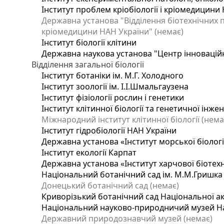
Інститут проблем кріобіології і кріомедицини 
Державна установа "Відділення біотехнічних п
кріомедицини НАН України" (немає)
Інститут біології клітини
Державна наукова установа "Центр інновацій
Відділення загальної біології
Інститут ботаніки ім. М.Г. Холодного
Інститут зоології ім. І.І.Шмальгаузена
Інститут фізіології рослин і генетики
Інститут клітинної біології та генетичної інже
Міжнародний інститут клітинної біології (нема
Інститут гідробіології НАН України
Державна установа «Інститут морської біологі
Інститут екології Карпат
Державна установа «Інститут харчової біотехн
Національний ботанічний сад ім. М.М.Гришка
Донецький ботанічний сад (немає)
Криворізький ботанічний сад Національної ак
Національний науково-природничий музей Нац
Державний природознавчий музей (немає)