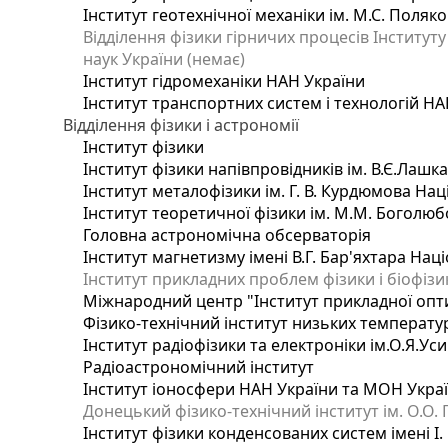
Інститут геотехнічної механіки ім. М.С. Поляк
Відділення фізики гірничих процесів Інституту
наук України (немає)
Інститут гідромеханіки НАН України
Інститут транспортних систем і технологій НА
Відділення фізики і астрономії
Інститут фізики
Інститут фізики напівпровідників ім. В.Є.Лашк
Інститут металофізики ім. Г. В. Курдюмова Нац
Інститут теоретичної фізики ім. М.М. Боголюб
Головна астрономічна обсерваторія
Інститут магнетизму імені В.Г. Бар'яхтара Нац
Інститут прикладних проблем фізики і біофізи
Міжнародний центр "Інститут прикладної опт
Фізико-технічний інститут низьких температур 
Інститут радіофізики та електроніки ім.О.Я.Ус
Радіоастрономічний інститут
Інститут іоносфери НАН України та МОН Укра
Донецький фізико-технічний інститут ім. О.О. 
Інститут фізики конденсованих систем імені І