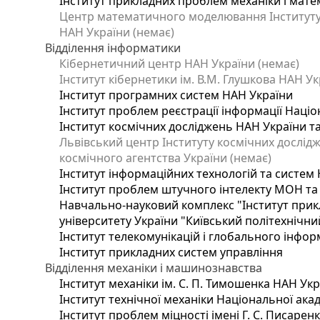
Інститут прикладних проблем механіки і матем
Центр математичного моделювання Інституту п
НАН України (немає)
Відділення інформатики
Кібернетичний центр НАН України (немає)
Інститут кібернетики ім. В.М. Глушкова НАН Ук
Інститут програмних систем НАН України
Інститут проблем реєстрації інформації Націо
Інститут космічних досліджень НАН України т
Львівський центр Інституту космічних дослід
космічного агентства України (немає)
Інститут інформаційних технологій та систем 
Інститут проблем штучного інтелекту МОН та
Навчально-науковий комплекс "Інститут прик
університету України "Київський політехнічний
Інститут телекомунікацій і глобального інфо
Інститут прикладних систем управління
Відділення механіки і машинознавства
Інститут механіки ім. С. П. Тимошенка НАН Ук
Інститут технічної механіки Національної ака
Інститут проблем міцності імені Г. С. Писарен