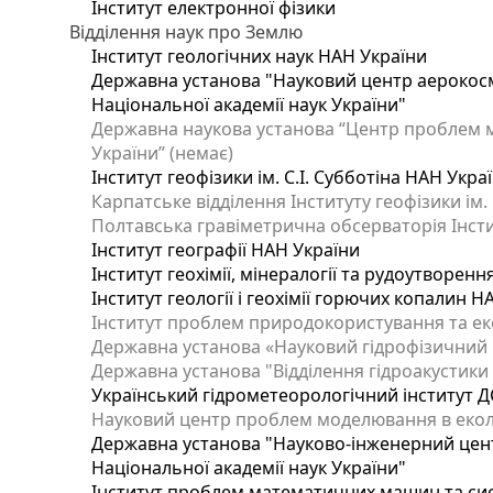
Інститут електронної фізики
Відділення наук про Землю
Інститут геологічних наук НАН України
Державна установа "Науковий центр аерокосмі
Національної академії наук України"
Державна наукова установа “Центр проблем мо
України” (немає)
Інститут геофізики ім. С.І. Субботіна НАН Укра
Карпатське відділення Інституту геофізики ім.
Полтавська гравіметрична обсерваторія Інститу
Інститут географії НАН України
Інститут геохімії, мінералогії та рудоутворен
Інститут геології і геохімії горючих копалин 
Інститут проблем природокористування та еко
Державна установа «Науковий гідрофізичний ц
Державна установа "Відділення гідроакустики І
Український гідрометеорологічний інститут Д
Науковий центр проблем моделювання в еколог
Державна установа "Науково-інженерний цент
Національної академії наук України"
Інститут проблем математичних машин та си