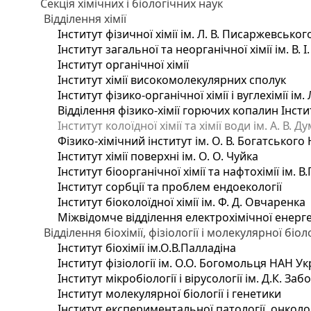
Секція хімічних і біологічних наук
Відділення хімії
Інститут фізичної хімії ім. Л. В. Писаржевськог
Інститут загальної та неорганічної хімії ім. В. 
Інститут органічної хімії
Інститут хімії високомолекулярних сполук
Інститут фізико-органічної хімії і вуглехімії ім
Відділення фізико-хімії горючих копалин Інстит
Інститут колоїдної хімії та хімії води ім. А. В.
Фізико-хімічний інститут ім. О. В. Богатського
Інститут хімії поверхні ім. О. О. Чуйка
Інститут біоорганічної хімії та нафтохімії ім. В
Інститут сорбції та проблем ендоекології
Інститут біоколоїдної хімії ім. Ф. Д. Овчаренка
Міжвідомче відділення електрохімічної енерг
Відділення біохімії, фізіології і молекулярної біоло
Інститут біохімії ім.О.В.Палладіна
Інститут фізіології ім. О.О. Богомольця НАН Ук
Інститут мікробіології і вірусології ім. Д.К. З
Інститут молекулярної біології і генетики
Інститут експериментальної патології, онкологі