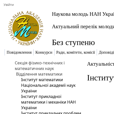
Увійти
Наукова молодь НАН Укра
Актуальний перелік молод
Без ступеню
Повідомлення
Конкурси
Ради, комітети, комісії
Доповіді
Секція фізико-технічних і
Актуальніст
математичних наук
Відділення математики
Інститу
Інститут математики
Національної академії наук
України
Інститут прикладної
математики і механіки НАН
України
Інститут прикладних проблем