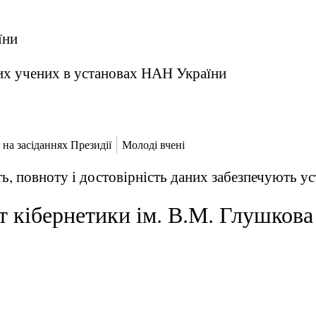
їни
их учених в установах НАН України
 на засіданнях Президії
Молоді вчені
ь, повноту і достовірність даних забезпечують 
т кібернетики ім. В.М. Глушков