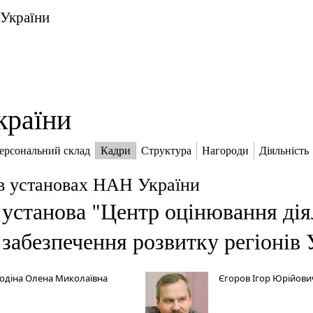
 України
країни
ерсональний склад
Кадри
Структура
Нагороди
Діяльність
в установах НАН України
установа "Центр оцінювання діял
 забезпечення розвитку регіонів
одіна Олена Миколаївна
Єгоров Ігор Юрійови