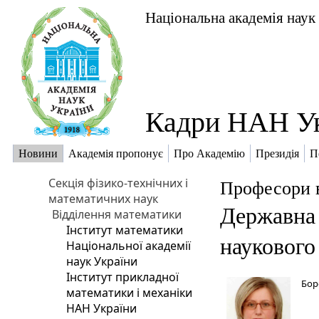
Національна академія наук
Кадри НАН У
Новини
Академія пропонує
Про Академію
Президія
П
Секція фізико-технічних і
Професори 
математичних наук
Державна 
Відділення математики
Інститут математики
наукового
Національної академії
наук України
Інститут прикладної
Бор
математики і механіки
НАН України