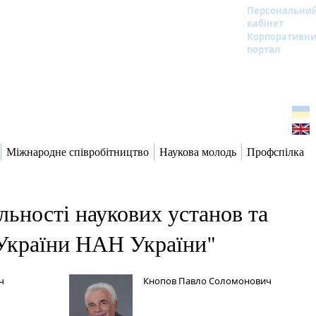
Персональни
кабінет
Корпоративн
портал
Міжнародне співробітництво
Наукова молодь
Профспілка
ьності наукових установ та
 України НАН України"
ч
Кнопов Павло Соломонович