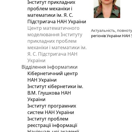
Інститут прикладних
проблем механіки і
математики ім. Я. С.
Підстригача НАН України
Центр математичного
Актуальність, повноту
моделювання Інституту
регіонів України НАН 
прикладних проблем
механіки і математики ім.
Я. С. Підстригача НАН
України
Відділення інформатики
Кібернетичний центр
НАН України
Інститут кібернетики ім.
В.М. Глушкова НАН
України
Інститут програмних
систем НАН України
Інститут проблем
реєстрації інформації
Національної академії