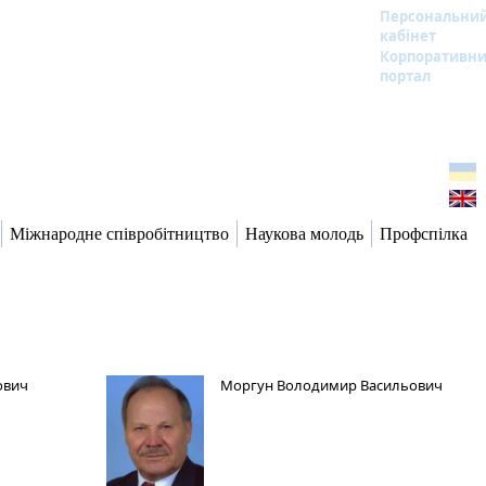
Персональни
кабінет
Корпоративн
портал
Міжнародне співробітництво
Наукова молодь
Профспілка
ович
Моргун Володимир Васильович