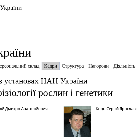
 України
країни
ерсональний склад
Кадри
Структура
Нагороди
Діяльність
в установах НАН України
ізіології рослин і генетики
ізій Дмитро Анатолійович
Коць Сергій Ярослав