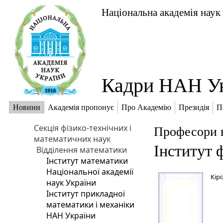
Національна академія наук
Кадри НАН У
Новини
Академія пропонує
Про Академію
Президія
П
Секція фізико-технічних і
Професори 
математичних наук
Інститут ф
Відділення математики
Інститут математики
Національної академії
Кір
наук України
Інститут прикладної
математики і механіки
НАН України