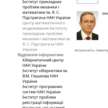
Інститут прикладних
проблем механіки і
математики ім. Я. С.
Шва
Підстригача НАН України
Центр математичного
моделювання Інституту
прикладних проблем
механіки і математики ім.
Я. С. Підстригача НАН
України
Актуальність, повноту
Відділення інформатики
Кібернетичний центр
НАН України
Інститут кібернетики ім.
В.М. Глушкова НАН
України
Інститут програмних
систем НАН України
Інститут проблем
реєстрації інформації
Національної академії