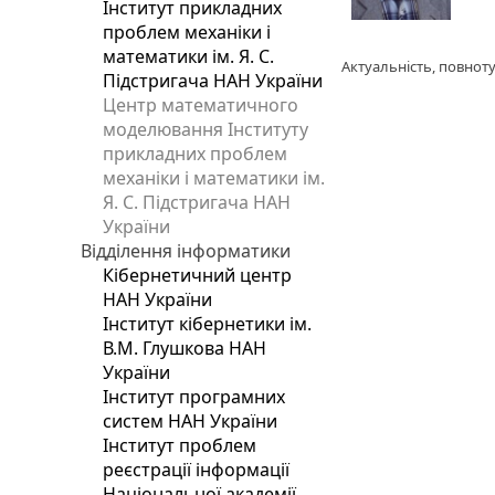
Інститут прикладних
проблем механіки і
математики ім. Я. С.
Актуальність, повноту
Підстригача НАН України
Центр математичного
моделювання Інституту
прикладних проблем
механіки і математики ім.
Я. С. Підстригача НАН
України
Відділення інформатики
Кібернетичний центр
НАН України
Інститут кібернетики ім.
В.М. Глушкова НАН
України
Інститут програмних
систем НАН України
Інститут проблем
реєстрації інформації
Національної академії