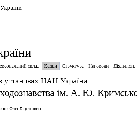
 України
країни
ерсональний склад
Кадри
Структура
Нагороди
Діяльність
в установах НАН України
сходознавства ім. А. Ю. Кримськ
енок Олег Борисович