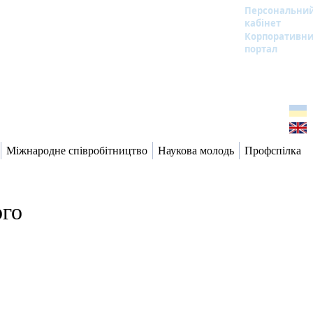
Персональни
кабінет
Корпоративн
портал
Міжнародне співробітництво
Наукова молодь
Профспілка
ого