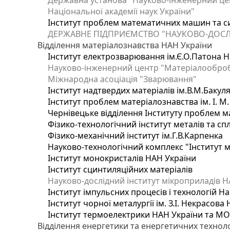
Державна установа "Науково-інженерний цен
Національної академії наук України"
Інститут проблем математичних машин та с
ДЕРЖАВНЕ ПІДПРИЄМСТВО "НАУКОВО-ДОСЛ
Відділення матеріалознавства НАН України
Інститут електрозварювання ім.Є.О.Патона Н
Науково-інженерний центр "Матеріалооброб
Міжнародна асоціація "Зварювання"
Інститут надтвердих матеріалів ім.В.М.Бакул
Інститут проблем матеріалознавства ім. І. М
Чернівецьке відділення Інституту проблем м
Фізико-технологічний інститут металів та сп
Фізико-механічний інститут ім.Г.В.Карпенка
Науково-технологічний комплекс "Інститут 
Інститут монокристалів НАН України
Інститут сцинтиляційних матеріалів
Науково-дослідний інститут мікроприладів Н
Інститут імпульсних процесів і технологій На
Інститут чорної металургії ім. З.І. Некрасова
Інститут термоелектрики НАН України та МО
Відділення енергетики та енергетичних технол