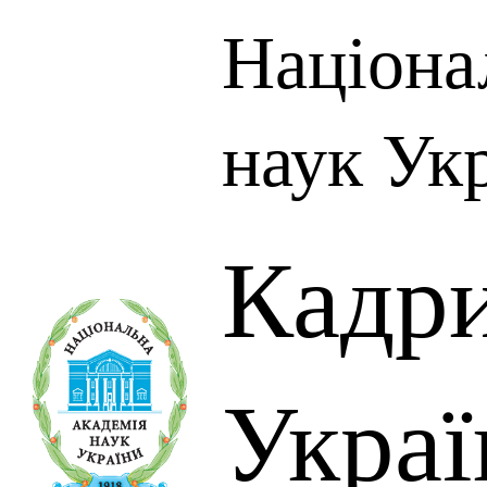
Націона
наук Ук
Кадр
Украї