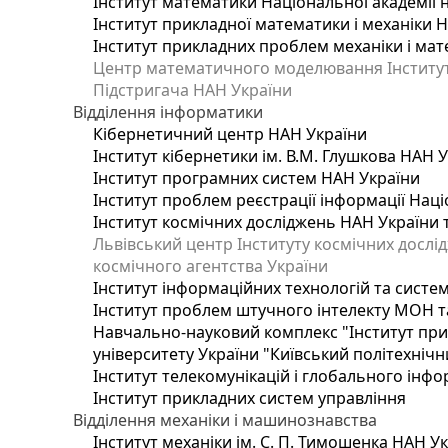
Інститут математики Національної академії 
Інститут прикладної математики і механіки 
Інститут прикладних проблем механіки і мате
Центр математичного моделювання Інституту
Підстригача НАН України
Відділення інформатики
Кібернетичний центр НАН України
Інститут кібернетики ім. В.М. Глушкова НАН 
Інститут програмних систем НАН України
Інститут проблем реєстрації інформації Наці
Інститут космічних досліджень НАН України 
Львівський центр Інституту космічних дослі
космічного агентства України
Інститут інформаційних технологій та систем
Інститут проблем штучного інтелекту МОН т
Навчально-науковий комплекс "Інститут при
університету України "Київський політехнічни
Інститут телекомунікацій і глобального інф
Інститут прикладних систем управління
Відділення механіки і машинознавства
Інститут механіки ім. С. П. Тимошенка НАН У