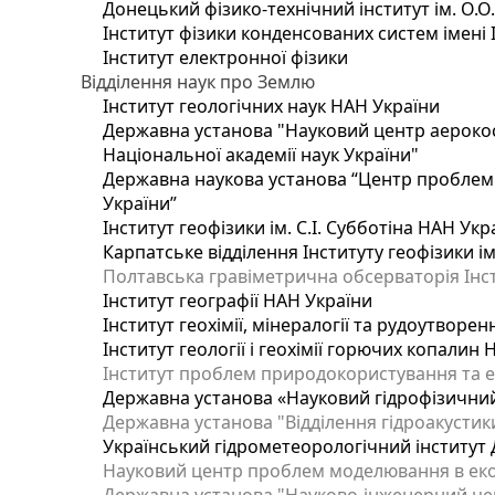
Донецький фізико-технічний інститут ім. О.О
Інститут фізики конденсованих систем імені 
Інститут електронної фізики
Відділення наук про Землю
Інститут геологічних наук НАН України
Державна установа "Науковий центр аерокос
Національної академії наук України"
Державна наукова установа “Центр проблем м
України”
Інститут геофізики ім. С.І. Субботіна НАН Укр
Карпатське відділення Інституту геофізики ім
Полтавська гравіметрична обсерваторія Інсти
Інститут географії НАН України
Інститут геохімії, мінералогії та рудоутворе
Інститут геології і геохімії горючих копалин
Інститут проблем природокористування та е
Державна установа «Науковий гідрофізичний
Державна установа "Відділення гідроакустики
Український гідрометеорологічний інститут
Науковий центр проблем моделювання в еколо