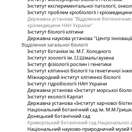
Інститут експериментальної патології, онколог
Інститут проблем кріобіології і кріомедицин
Державна установа "Відділення біотехнічних 
кріомедицини НАН України"
Інститут біології клітини
Державна наукова установа "Центр інноваці
Відділення загальної біології
Інститут ботаніки ім. М.Г. Холодного
Інститут зоології ім. І.І.Шмальгаузена
Інститут фізіології рослин і генетики
Інститут клітинної біології та генетичної інж
Міжнародний інститут клітинної біології
Інститут гідробіології НАН України
Державна установа «Інститут морської біоло
Інститут екології Карпат
Державна установа «Інститут харчової біотех
Національний ботанічний сад ім. М.М.Гришк
Донецький ботанічний сад
Криворізький ботанічний сад Національної а
Національний науково-природничий музей На