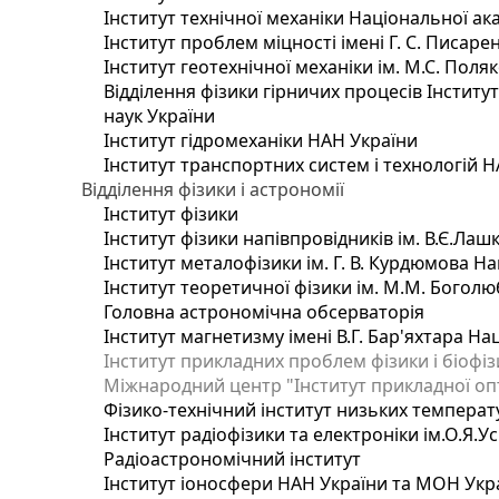
Інститут технічної механіки Національної ак
Інститут проблем міцності імені Г. С. Писаре
Інститут геотехнічної механіки ім. М.С. Поля
Відділення фізики гірничих процесів Інститу
наук України
Інститут гідромеханіки НАН України
Інститут транспортних систем і технологій 
Відділення фізики і астрономії
Інститут фізики
Інститут фізики напівпровідників ім. В.Є.Ла
Інститут металофізики ім. Г. В. Курдюмова На
Інститут теоретичної фізики ім. М.М. Боголю
Головна астрономічна обсерваторія
Інститут магнетизму імені В.Г. Бар'яхтара На
Інститут прикладних проблем фізики і біофі
Міжнародний центр "Інститут прикладної оп
Фізико-технічний інститут низьких температур
Інститут радіофізики та електроніки ім.О.Я.У
Радіоастрономічний інститут
Інститут іоносфери НАН України та МОН Укр