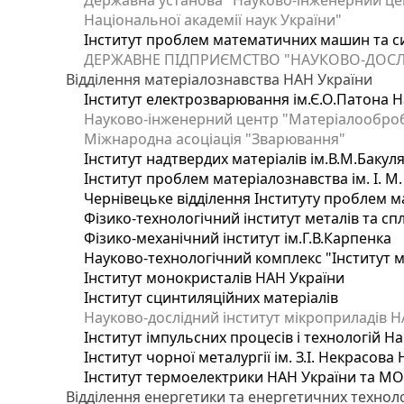
Державна установа "Науково-інженерний цен
Національної академії наук України"
Інститут проблем математичних машин та с
ДЕРЖАВНЕ ПІДПРИЄМСТВО "НАУКОВО-ДОСЛ
Відділення матеріалознавства НАН України
Інститут електрозварювання ім.Є.О.Патона Н
Науково-інженерний центр "Матеріалооброб
Міжнародна асоціація "Зварювання"
Інститут надтвердих матеріалів ім.В.М.Бакул
Інститут проблем матеріалознавства ім. І. М
Чернівецьке відділення Інституту проблем м
Фізико-технологічний інститут металів та сп
Фізико-механічний інститут ім.Г.В.Карпенка
Науково-технологічний комплекс "Інститут 
Інститут монокристалів НАН України
Інститут сцинтиляційних матеріалів
Науково-дослідний інститут мікроприладів Н
Інститут імпульсних процесів і технологій На
Інститут чорної металургії ім. З.І. Некрасова
Інститут термоелектрики НАН України та МО
Відділення енергетики та енергетичних технол