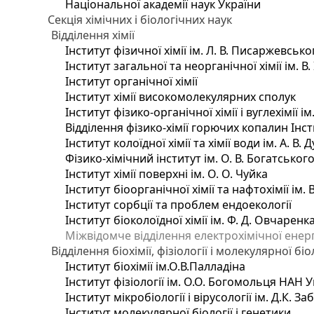
Національної академії наук України
Секція хімічних і біологічних наук
Відділення хімії
Інститут фізичної хімії ім. Л. В. Писаржевсько
Інститут загальної та неорганічної хімії ім. В
Інститут органічної хімії
Інститут хімії високомолекулярних сполук
Інститут фізико-органічної хімії і вуглехімії і
Відділення фізико-хімії горючих копалин Інсти
Інститут колоїдної хімії та хімії води ім. А. 
Фізико-хімічний інститут ім. О. В. Богатсько
Інститут хімії поверхні ім. О. О. Чуйка
Інститут біоорганічної хімії та нафтохімії ім. 
Інститут сорбції та проблем ендоекології
Інститут біоколоїдної хімії ім. Ф. Д. Овчаренк
Міжвідомче відділення електрохімічної енер
Відділення біохімії, фізіології і молекулярної біо
Інститут біохімії ім.О.В.Палладіна
Інститут фізіології ім. О.О. Богомольця НАН 
Інститут мікробіології і вірусології ім. Д.К. 
Інститут молекулярної біології і генетики