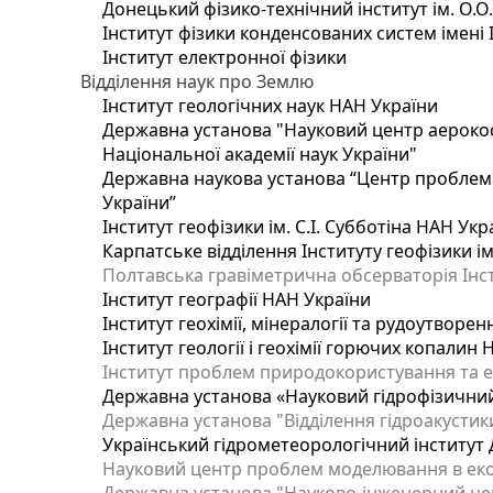
Донецький фізико-технічний інститут ім. О.О
Інститут фізики конденсованих систем імені 
Інститут електронної фізики
Відділення наук про Землю
Інститут геологічних наук НАН України
Державна установа "Науковий центр аерокос
Національної академії наук України"
Державна наукова установа “Центр проблем м
України”
Інститут геофізики ім. С.І. Субботіна НАН Укр
Карпатське відділення Інституту геофізики ім
Полтавська гравіметрична обсерваторія Інсти
Інститут географії НАН України
Інститут геохімії, мінералогії та рудоутворе
Інститут геології і геохімії горючих копалин
Інститут проблем природокористування та е
Державна установа «Науковий гідрофізичний
Державна установа "Відділення гідроакустики
Український гідрометеорологічний інститут
Науковий центр проблем моделювання в еколо