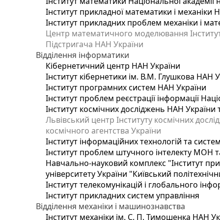
Інститут математики Національної академії 
Інститут прикладної математики і механіки 
Інститут прикладних проблем механіки і мате
Центр математичного моделювання Інституту
Підстригача НАН України
Відділення інформатики
Кібернетичний центр НАН України
Інститут кібернетики ім. В.М. Глушкова НАН 
Інститут програмних систем НАН України
Інститут проблем реєстрації інформації Наці
Інститут космічних досліджень НАН України 
Львівський центр Інституту космічних дослі
космічного агентства України
Інститут інформаційних технологій та систем
Інститут проблем штучного інтелекту МОН т
Навчально-науковий комплекс "Інститут при
університету України "Київський політехнічни
Інститут телекомунікацій і глобального інф
Інститут прикладних систем управління
Відділення механіки і машинознавства
Інститут механіки ім. С. П. Тимошенка НАН У