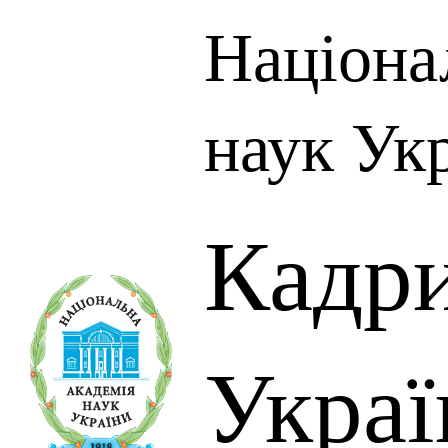
Націона
наук Ук
Кадр
Украї