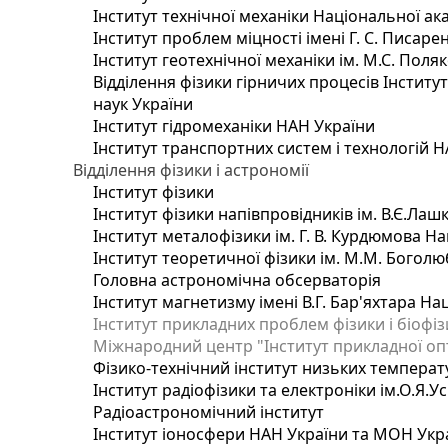
Інститут технічної механіки Національної ак
Інститут проблем міцності імені Г. С. Писаре
Інститут геотехнічної механіки ім. М.С. Поля
Відділення фізики гірничих процесів Інститу
наук України
Інститут гідромеханіки НАН України
Інститут транспортних систем і технологій 
Відділення фізики і астрономії
Інститут фізики
Інститут фізики напівпровідників ім. В.Є.Ла
Інститут металофізики ім. Г. В. Курдюмова На
Інститут теоретичної фізики ім. М.М. Боголю
Головна астрономічна обсерваторія
Інститут магнетизму імені В.Г. Бар'яхтара На
Інститут прикладних проблем фізики і біофі
Міжнародний центр "Інститут прикладної оп
Фізико-технічний інститут низьких температур
Інститут радіофізики та електроніки ім.О.Я.У
Радіоастрономічний інститут
Інститут іоносфери НАН України та МОН Укр