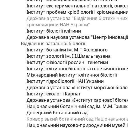
Інститут експериментальної патології, онколог
Інститут проблем кріобіології і кріомедицин
Державна установа "Відділення біотехнічних 
кріомедицини НАН України"
Інститут біології клітини
Державна наукова установа "Центр інноваці
Відділення загальної біології
Інститут ботаніки ім. М.Г. Холодного
Інститут зоології ім. І.І.Шмальгаузена
Інститут фізіології рослин і генетики
Інститут клітинної біології та генетичної інж
Міжнародний інститут клітинної біології
Інститут гідробіології НАН України
Державна установа «Інститут морської біоло
Інститут екології Карпат
Державна установа «Інститут харчової біотех
Національний ботанічний сад ім. М.М.Гришк
Донецький ботанічний сад
Криворізький ботанічний сад Національної а
Національний науково-природничий музей На