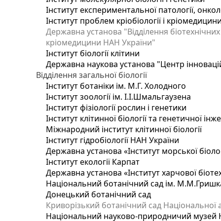
Інститут експериментальної патології, онколог
Інститут проблем кріобіології і кріомедицин
Державна установа "Відділення біотехнічних 
кріомедицини НАН України"
Інститут біології клітини
Державна наукова установа "Центр інноваці
Відділення загальної біології
Інститут ботаніки ім. М.Г. Холодного
Інститут зоології ім. І.І.Шмальгаузена
Інститут фізіології рослин і генетики
Інститут клітинної біології та генетичної інж
Міжнародний інститут клітинної біології
Інститут гідробіології НАН України
Державна установа «Інститут морської біоло
Інститут екології Карпат
Державна установа «Інститут харчової біотех
Національний ботанічний сад ім. М.М.Гришк
Донецький ботанічний сад
Криворізький ботанічний сад Національної а
Національний науково-природничий музей На