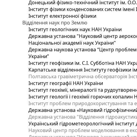
Донецький фізико-технічний інститут ім. О.О
Інститут фізики конденсованих систем імені 
Інститут електронної фізики
Відділення наук про Землю
Інститут геологічних наук НАН України
Державна установа "Науковий центр аерокос
Національної академії наук України"
Державна наукова установа “Центр проблем м
України”
Інститут геофізики ім. С.І. Субботіна НАН Укр
Карпатське відділення Інституту геофізики ім
Полтавська гравіметрична обсерваторія Інсти
Інститут географії НАН України
Інститут геохімії, мінералогії та рудоутворе
Інститут геології і геохімії горючих копалин
Інститут проблем природокористування та е
Державна установа «Науковий гідрофізичний
Державна установа "Відділення гідроакустики
Український гідрометеорологічний інститут
Науковий центр проблем моделювання в еколо