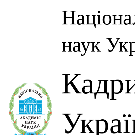
Націона
наук Ук
Кадр
Украї