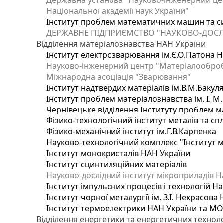
Державна установа "Науково-інженерний цен
Національної академії наук України"
Інститут проблем математичних машин та с
ДЕРЖАВНЕ ПІДПРИЄМСТВО "НАУКОВО-ДОСЛ
Відділення матеріалознавства НАН України
Інститут електрозварювання ім.Є.О.Патона Н
Науково-інженерний центр "Матеріалооброб
Міжнародна асоціація "Зварювання"
Інститут надтвердих матеріалів ім.В.М.Бакул
Інститут проблем матеріалознавства ім. І. М
Чернівецьке відділення Інституту проблем м
Фізико-технологічний інститут металів та сп
Фізико-механічний інститут ім.Г.В.Карпенка
Науково-технологічний комплекс "Інститут 
Інститут монокристалів НАН України
Інститут сцинтиляційних матеріалів
Науково-дослідний інститут мікроприладів Н
Інститут імпульсних процесів і технологій На
Інститут чорної металургії ім. З.І. Некрасова
Інститут термоелектрики НАН України та МО
Відділення енергетики та енергетичних технол