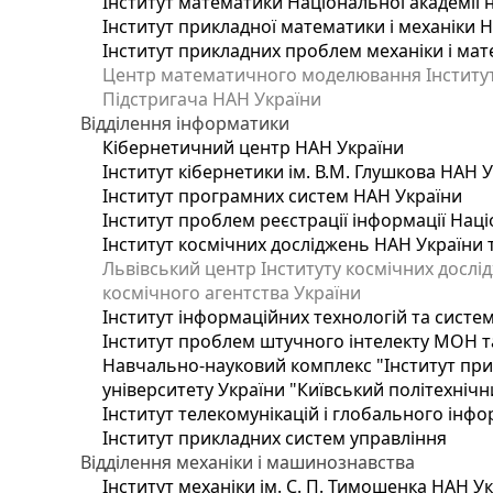
Інститут математики Національної академії 
Інститут прикладної математики і механіки 
Інститут прикладних проблем механіки і мате
Центр математичного моделювання Інституту
Підстригача НАН України
Відділення інформатики
Кібернетичний центр НАН України
Інститут кібернетики ім. В.М. Глушкова НАН 
Інститут програмних систем НАН України
Інститут проблем реєстрації інформації Наці
Інститут космічних досліджень НАН України 
Львівський центр Інституту космічних дослі
космічного агентства України
Інститут інформаційних технологій та систем
Інститут проблем штучного інтелекту МОН т
Навчально-науковий комплекс "Інститут при
університету України "Київський політехнічни
Інститут телекомунікацій і глобального інф
Інститут прикладних систем управління
Відділення механіки і машинознавства
Інститут механіки ім. С. П. Тимошенка НАН У