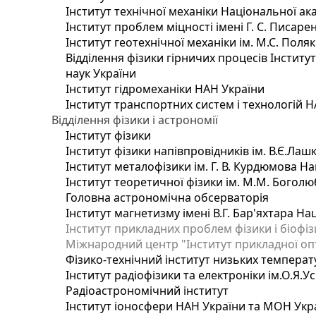
Інститут технічної механіки Національної ак
Інститут проблем міцності імені Г. С. Писаре
Інститут геотехнічної механіки ім. М.С. Поля
Відділення фізики гірничих процесів Інститу
наук України
Інститут гідромеханіки НАН України
Інститут транспортних систем і технологій 
Відділення фізики і астрономії
Інститут фізики
Інститут фізики напівпровідників ім. В.Є.Ла
Інститут металофізики ім. Г. В. Курдюмова На
Інститут теоретичної фізики ім. М.М. Боголю
Головна астрономічна обсерваторія
Інститут магнетизму імені В.Г. Бар'яхтара На
Інститут прикладних проблем фізики і біофі
Міжнародний центр "Інститут прикладної оп
Фізико-технічний інститут низьких температур
Інститут радіофізики та електроніки ім.О.Я.У
Радіоастрономічний інститут
Інститут іоносфери НАН України та МОН Укр