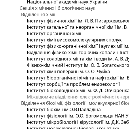
Національної академії наук України
Секція хімічних і біологічних наук
Відділення хімії
Інститут фізичної хімії ім. Л. В. Писаржевсько
Інститут загальної та неорганічної хімії ім. В
Інститут органічної хімії
Інститут хімії високомолекулярних сполук
Інститут фізико-органічної хімії і вуглехімії і
Відділення фізико-хімії горючих копалин Інсти
Інститут колоїдної хімії та хімії води ім. А. 
Фізико-хімічний інститут ім. О. В. Богатсько
Інститут хімії поверхні ім. О. О. Чуйка
Інститут біоорганічної хімії та нафтохімії ім. 
Інститут сорбції та проблем ендоекології
Інститут біоколоїдної хімії ім. Ф. Д. Овчаренк
Міжвідомче відділення електрохімічної енер
Відділення біохімії, фізіології і молекулярної біо
Інститут біохімії ім.О.В.Палладіна
Інститут фізіології ім. О.О. Богомольця НАН 
Інститут мікробіології і вірусології ім. Д.К. 
Інститут молекулярної біології і генетики