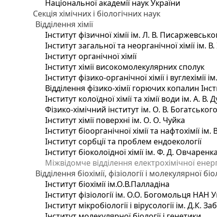
Національної академії наук України
Секція хімічних і біологічних наук
Відділення хімії
Інститут фізичної хімії ім. Л. В. Писаржевсько
Інститут загальної та неорганічної хімії ім. В
Інститут органічної хімії
Інститут хімії високомолекулярних сполук
Інститут фізико-органічної хімії і вуглехімії і
Відділення фізико-хімії горючих копалин Інсти
Інститут колоїдної хімії та хімії води ім. А. 
Фізико-хімічний інститут ім. О. В. Богатсько
Інститут хімії поверхні ім. О. О. Чуйка
Інститут біоорганічної хімії та нафтохімії ім. 
Інститут сорбції та проблем ендоекології
Інститут біоколоїдної хімії ім. Ф. Д. Овчаренк
Міжвідомче відділення електрохімічної енер
Відділення біохімії, фізіології і молекулярної біо
Інститут біохімії ім.О.В.Палладіна
Інститут фізіології ім. О.О. Богомольця НАН 
Інститут мікробіології і вірусології ім. Д.К. 
Інститут молекулярної біології і генетики