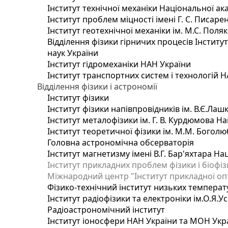
Інститут технічної механіки Національної ак
Інститут проблем міцності імені Г. С. Писаре
Інститут геотехнічної механіки ім. М.С. Поля
Відділення фізики гірничих процесів Інститу
наук України
Інститут гідромеханіки НАН України
Інститут транспортних систем і технологій 
Відділення фізики і астрономії
Інститут фізики
Інститут фізики напівпровідників ім. В.Є.Ла
Інститут металофізики ім. Г. В. Курдюмова На
Інститут теоретичної фізики ім. М.М. Боголю
Головна астрономічна обсерваторія
Інститут магнетизму імені В.Г. Бар'яхтара На
Інститут прикладних проблем фізики і біофі
Міжнародний центр "Інститут прикладної оп
Фізико-технічний інститут низьких температур
Інститут радіофізики та електроніки ім.О.Я.У
Радіоастрономічний інститут
Інститут іоносфери НАН України та МОН Укр