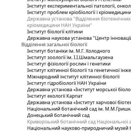
Інститут експериментальної патології, онколог
Інститут проблем кріобіології і кріомедицин
Державна установа "Відділення біотехнічних 
кріомедицини НАН України"
Інститут біології клітини
Державна наукова установа "Центр інноваці
Відділення загальної біології
Інститут ботаніки ім. М.Г. Холодного
Інститут зоології ім. І.І.Шмальгаузена
Інститут фізіології рослин і генетики
Інститут клітинної біології та генетичної інж
Міжнародний інститут клітинної біології
Інститут гідробіології НАН України
Державна установа «Інститут морської біоло
Інститут екології Карпат
Державна установа «Інститут харчової біотех
Національний ботанічний сад ім. М.М.Гришк
Донецький ботанічний сад
Криворізький ботанічний сад Національної а
Національний науково-природничий музей На