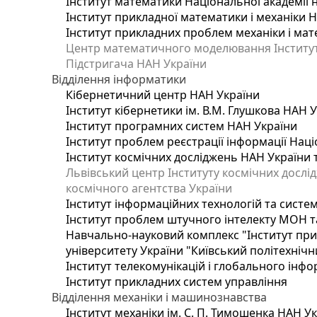
Інститут математики Національної академії 
Інститут прикладної математики і механіки 
Інститут прикладних проблем механіки і мате
Центр математичного моделювання Інституту
Підстригача НАН України
Відділення інформатики
Кібернетичний центр НАН України
Інститут кібернетики ім. В.М. Глушкова НАН 
Інститут програмних систем НАН України
Інститут проблем реєстрації інформації Наці
Інститут космічних досліджень НАН України 
Львівський центр Інституту космічних дослі
космічного агентства України
Інститут інформаційних технологій та систем
Інститут проблем штучного інтелекту МОН т
Навчально-науковий комплекс "Інститут при
університету України "Київський політехнічни
Інститут телекомунікацій і глобального інф
Інститут прикладних систем управління
Відділення механіки і машинознавства
Інститут механіки ім. С. П. Тимошенка НАН У