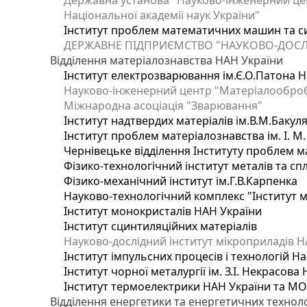
Державна установа "Науково-інженерний цен
Національної академії наук України"
Інститут проблем математичних машин та с
ДЕРЖАВНЕ ПІДПРИЄМСТВО "НАУКОВО-ДОСЛ
Відділення матеріалознавства НАН України
Інститут електрозварювання ім.Є.О.Патона Н
Науково-інженерний центр "Матеріалооброб
Міжнародна асоціація "Зварювання"
Інститут надтвердих матеріалів ім.В.М.Бакул
Інститут проблем матеріалознавства ім. І. М
Чернівецьке відділення Інституту проблем м
Фізико-технологічний інститут металів та сп
Фізико-механічний інститут ім.Г.В.Карпенка
Науково-технологічний комплекс "Інститут 
Інститут монокристалів НАН України
Інститут сцинтиляційних матеріалів
Науково-дослідний інститут мікроприладів Н
Інститут імпульсних процесів і технологій На
Інститут чорної металургії ім. З.І. Некрасова
Інститут термоелектрики НАН України та МО
Відділення енергетики та енергетичних технол