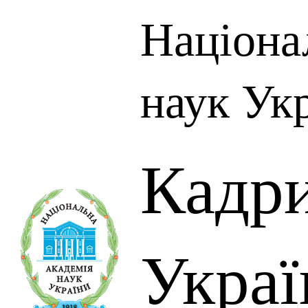
Націона
наук Ук
Кадр
Украї