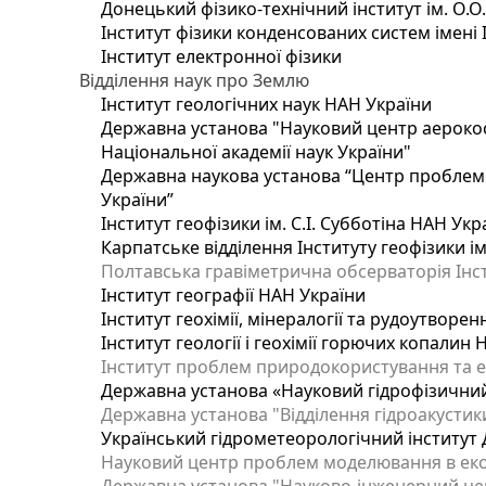
Донецький фізико-технічний інститут ім. О.О
Інститут фізики конденсованих систем імені 
Інститут електронної фізики
Відділення наук про Землю
Інститут геологічних наук НАН України
Державна установа "Науковий центр аерокос
Національної академії наук України"
Державна наукова установа “Центр проблем м
України”
Інститут геофізики ім. С.І. Субботіна НАН Укр
Карпатське відділення Інституту геофізики ім
Полтавська гравіметрична обсерваторія Інсти
Інститут географії НАН України
Інститут геохімії, мінералогії та рудоутворе
Інститут геології і геохімії горючих копалин
Інститут проблем природокористування та е
Державна установа «Науковий гідрофізичний
Державна установа "Відділення гідроакустики
Український гідрометеорологічний інститут
Науковий центр проблем моделювання в еколо