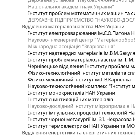
Державна установа "Науково-інженерний цен
Національної академії наук України"
Інститут проблем математичних машин та с
ДЕРЖАВНЕ ПІДПРИЄМСТВО "НАУКОВО-ДОСЛ
Відділення матеріалознавства НАН України
Інститут електрозварювання ім.Є.О.Патона Н
Науково-інженерний центр "Матеріалооброб
Міжнародна асоціація "Зварювання"
Інститут надтвердих матеріалів ім.В.М.Бакул
Інститут проблем матеріалознавства ім. І. М
Чернівецьке відділення Інституту проблем м
Фізико-технологічний інститут металів та сп
Фізико-механічний інститут ім.Г.В.Карпенка
Науково-технологічний комплекс "Інститут 
Інститут монокристалів НАН України
Інститут сцинтиляційних матеріалів
Науково-дослідний інститут мікроприладів Н
Інститут імпульсних процесів і технологій На
Інститут чорної металургії ім. З.І. Некрасова
Інститут термоелектрики НАН України та МО
Відділення енергетики та енергетичних технол