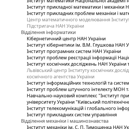
Інститут математики Національної академії 
Інститут прикладної математики і механіки 
Інститут прикладних проблем механіки і мате
Центр математичного моделювання Інституту
Підстригача НАН України
Відділення інформатики
Кібернетичний центр НАН України
Інститут кібернетики ім. В.М. Глушкова НАН 
Інститут програмних систем НАН України
Інститут проблем реєстрації інформації Наці
Інститут космічних досліджень НАН України 
Львівський центр Інституту космічних дослі
космічного агентства України
Інститут інформаційних технологій та систем
Інститут проблем штучного інтелекту МОН т
Навчально-науковий комплекс "Інститут при
університету України "Київський політехнічни
Інститут телекомунікацій і глобального інф
Інститут прикладних систем управління
Відділення механіки і машинознавства
Інститут механіки ім. С. П. Тимошенка НАН У