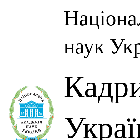
Націона
наук Ук
Кадр
Украї