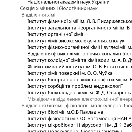
Національної академії наук України
Секція хімічних і біологічних наук
Відділення хімії
Інститут фізичної хімії ім. Л. В. Писаржевсько
Інститут загальної та неорганічної хімії ім. В
Інститут органічної хімії
Інститут хімії високомолекулярних сполук
Інститут фізико-органічної хімії і вуглехімії і
Відділення фізико-хімії горючих копалин Інсти
Інститут колоїдної хімії та хімії води ім. А. 
Фізико-хімічний інститут ім. О. В. Богатсько
Інститут хімії поверхні ім. О. О. Чуйка
Інститут біоорганічної хімії та нафтохімії ім. 
Інститут сорбції та проблем ендоекології
Інститут біоколоїдної хімії ім. Ф. Д. Овчаренк
Міжвідомче відділення електрохімічної енер
Відділення біохімії, фізіології і молекулярної біо
Інститут біохімії ім.О.В.Палладіна
Інститут фізіології ім. О.О. Богомольця НАН 
Інститут мікробіології і вірусології ім. Д.К. 
Інститут молекулярної біології і генетики