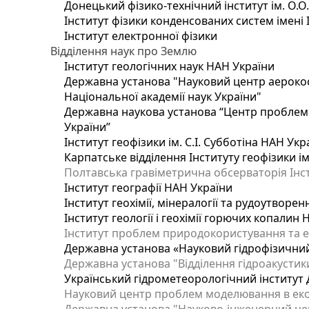
Донецький фізико-технічний інститут ім. О.О
Інститут фізики конденсованих систем імені 
Інститут електронної фізики
Відділення наук про Землю
Інститут геологічних наук НАН України
Державна установа "Науковий центр аерокос
Національної академії наук України"
Державна наукова установа “Центр проблем м
України”
Інститут геофізики ім. С.І. Субботіна НАН Укр
Карпатське відділення Інституту геофізики ім
Полтавська гравіметрична обсерваторія Інсти
Інститут географії НАН України
Інститут геохімії, мінералогії та рудоутворе
Інститут геології і геохімії горючих копалин
Інститут проблем природокористування та е
Державна установа «Науковий гідрофізичний
Державна установа "Відділення гідроакустики
Український гідрометеорологічний інститут
Науковий центр проблем моделювання в еколо