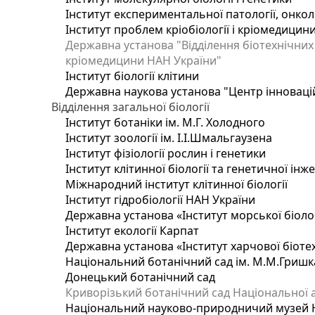
Інститут експериментальної патології, онколог
Інститут проблем кріобіології і кріомедицин
Державна установа "Відділення біотехнічних 
кріомедицини НАН України"
Інститут біології клітини
Державна наукова установа "Центр інноваці
Відділення загальної біології
Інститут ботаніки ім. М.Г. Холодного
Інститут зоології ім. І.І.Шмальгаузена
Інститут фізіології рослин і генетики
Інститут клітинної біології та генетичної інж
Міжнародний інститут клітинної біології
Інститут гідробіології НАН України
Державна установа «Інститут морської біоло
Інститут екології Карпат
Державна установа «Інститут харчової біотех
Національний ботанічний сад ім. М.М.Гришк
Донецький ботанічний сад
Криворізький ботанічний сад Національної а
Національний науково-природничий музей На