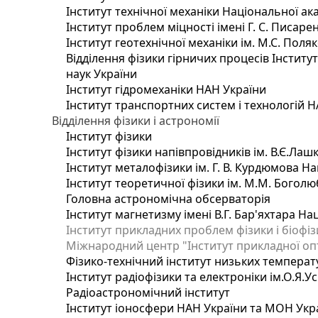
Інститут технічної механіки Національної ак
Інститут проблем міцності імені Г. С. Писаре
Інститут геотехнічної механіки ім. М.С. Поля
Відділення фізики гірничих процесів Інститу
наук України
Інститут гідромеханіки НАН України
Інститут транспортних систем і технологій 
Відділення фізики і астрономії
Інститут фізики
Інститут фізики напівпровідників ім. В.Є.Ла
Інститут металофізики ім. Г. В. Курдюмова На
Інститут теоретичної фізики ім. М.М. Боголю
Головна астрономічна обсерваторія
Інститут магнетизму імені В.Г. Бар'яхтара На
Інститут прикладних проблем фізики і біофі
Міжнародний центр "Інститут прикладної оп
Фізико-технічний інститут низьких температур
Інститут радіофізики та електроніки ім.О.Я.У
Радіоастрономічний інститут
Інститут іоносфери НАН України та МОН Укр