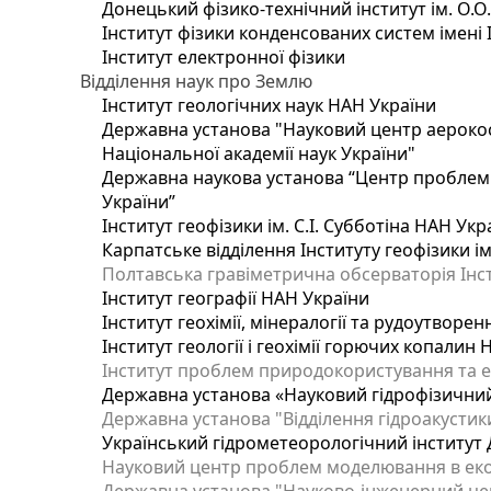
Донецький фізико-технічний інститут ім. О.О
Інститут фізики конденсованих систем імені 
Інститут електронної фізики
Відділення наук про Землю
Інститут геологічних наук НАН України
Державна установа "Науковий центр аерокос
Національної академії наук України"
Державна наукова установа “Центр проблем м
України”
Інститут геофізики ім. С.І. Субботіна НАН Укр
Карпатське відділення Інституту геофізики ім
Полтавська гравіметрична обсерваторія Інсти
Інститут географії НАН України
Інститут геохімії, мінералогії та рудоутворе
Інститут геології і геохімії горючих копалин
Інститут проблем природокористування та е
Державна установа «Науковий гідрофізичний
Державна установа "Відділення гідроакустики
Український гідрометеорологічний інститут
Науковий центр проблем моделювання в еколо