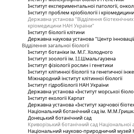
Інститут експериментальної патології, онколог
Інститут проблем кріобіології і кріомедицин
Державна установа "Відділення біотехнічних 
кріомедицини НАН України"
Інститут біології клітини
Державна наукова установа "Центр інноваці
Відділення загальної біології
Інститут ботаніки ім. М.Г. Холодного
Інститут зоології ім. І.І.Шмальгаузена
Інститут фізіології рослин і генетики
Інститут клітинної біології та генетичної інж
Міжнародний інститут клітинної біології
Інститут гідробіології НАН України
Державна установа «Інститут морської біоло
Інститут екології Карпат
Державна установа «Інститут харчової біотех
Національний ботанічний сад ім. М.М.Гришк
Донецький ботанічний сад
Криворізький ботанічний сад Національної а
Національний науково-природничий музей На