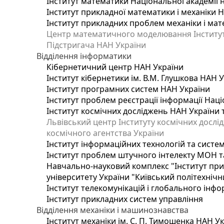
Інститут математики Національної академії 
Інститут прикладної математики і механіки 
Інститут прикладних проблем механіки і мате
Центр математичного моделювання Інституту
Підстригача НАН України
Відділення інформатики
Кібернетичний центр НАН України
Інститут кібернетики ім. В.М. Глушкова НАН 
Інститут програмних систем НАН України
Інститут проблем реєстрації інформації Наці
Інститут космічних досліджень НАН України 
Львівський центр Інституту космічних дослі
космічного агентства України
Інститут інформаційних технологій та систем
Інститут проблем штучного інтелекту МОН т
Навчально-науковий комплекс "Інститут при
університету України "Київський політехнічни
Інститут телекомунікацій і глобального інф
Інститут прикладних систем управління
Відділення механіки і машинознавства
Інститут механіки ім. С. П. Тимошенка НАН У