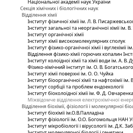
Національної академії наук України
Секція хімічних і біологічних наук
Відділення хімії
Інститут фізичної хімії ім. Л. В. Писаржевсько
Інститут загальної та неорганічної хімії ім. В
Інститут органічної хімії
Інститут хімії високомолекулярних сполук
Інститут фізико-органічної хімії і вуглехімії і
Відділення фізико-хімії горючих копалин Інсти
Інститут колоїдної хімії та хімії води ім. А. 
Фізико-хімічний інститут ім. О. В. Богатсько
Інститут хімії поверхні ім. О. О. Чуйка
Інститут біоорганічної хімії та нафтохімії ім. 
Інститут сорбції та проблем ендоекології
Інститут біоколоїдної хімії ім. Ф. Д. Овчаренк
Міжвідомче відділення електрохімічної енер
Відділення біохімії, фізіології і молекулярної біо
Інститут біохімії ім.О.В.Палладіна
Інститут фізіології ім. О.О. Богомольця НАН 
Інститут мікробіології і вірусології ім. Д.К. 
Інститут молекулярної біології і генетики