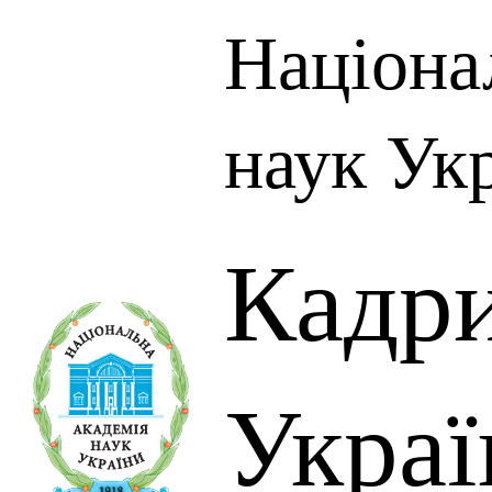
Націона
наук Ук
Кадр
Украї