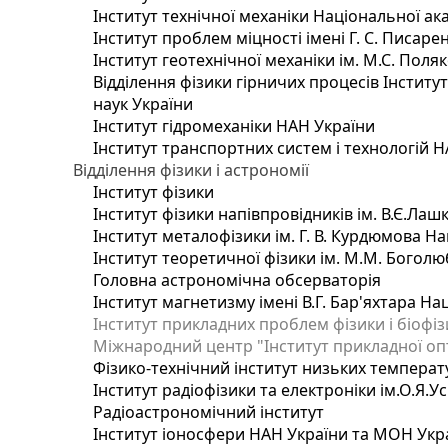
Інститут технічної механіки Національної ак
Інститут проблем міцності імені Г. С. Писаре
Інститут геотехнічної механіки ім. М.С. Поля
Відділення фізики гірничих процесів Інститу
наук України
Інститут гідромеханіки НАН України
Інститут транспортних систем і технологій 
Відділення фізики і астрономії
Інститут фізики
Інститут фізики напівпровідників ім. В.Є.Ла
Інститут металофізики ім. Г. В. Курдюмова На
Інститут теоретичної фізики ім. М.М. Боголю
Головна астрономічна обсерваторія
Інститут магнетизму імені В.Г. Бар'яхтара На
Інститут прикладних проблем фізики і біофі
Міжнародний центр "Інститут прикладної оп
Фізико-технічний інститут низьких температур
Інститут радіофізики та електроніки ім.О.Я.У
Радіоастрономічний інститут
Інститут іоносфери НАН України та МОН Укр