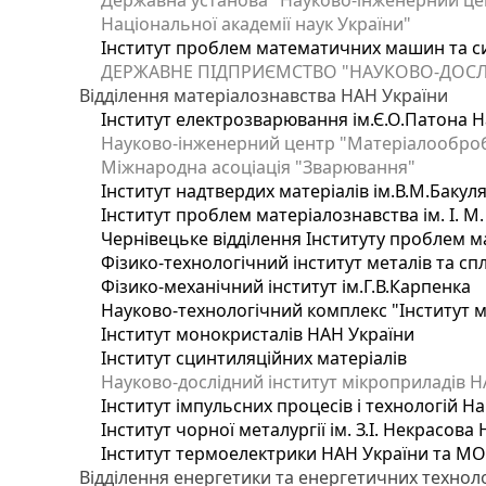
Державна установа "Науково-інженерний цен
Національної академії наук України"
Інститут проблем математичних машин та с
ДЕРЖАВНЕ ПІДПРИЄМСТВО "НАУКОВО-ДОСЛ
Відділення матеріалознавства НАН України
Інститут електрозварювання ім.Є.О.Патона Н
Науково-інженерний центр "Матеріалооброб
Міжнародна асоціація "Зварювання"
Інститут надтвердих матеріалів ім.В.М.Бакул
Інститут проблем матеріалознавства ім. І. М
Чернівецьке відділення Інституту проблем м
Фізико-технологічний інститут металів та сп
Фізико-механічний інститут ім.Г.В.Карпенка
Науково-технологічний комплекс "Інститут 
Інститут монокристалів НАН України
Інститут сцинтиляційних матеріалів
Науково-дослідний інститут мікроприладів Н
Інститут імпульсних процесів і технологій На
Інститут чорної металургії ім. З.І. Некрасова
Інститут термоелектрики НАН України та МО
Відділення енергетики та енергетичних технол