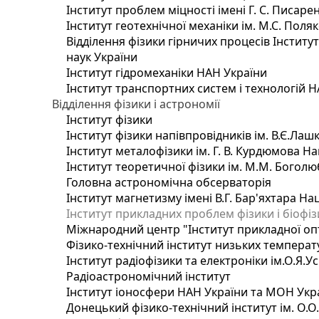
Інститут проблем міцності імені Г. С. Писаре
Інститут геотехнічної механіки ім. М.С. Поля
Відділення фізики гірничих процесів Інститу
наук України
Інститут гідромеханіки НАН України
Інститут транспортних систем і технологій 
Відділення фізики і астрономії
Інститут фізики
Інститут фізики напівпровідників ім. В.Є.Ла
Інститут металофізики ім. Г. В. Курдюмова На
Інститут теоретичної фізики ім. М.М. Боголю
Головна астрономічна обсерваторія
Інститут магнетизму імені В.Г. Бар'яхтара На
Інститут прикладних проблем фізики і біофі
Міжнародний центр "Інститут прикладної оп
Фізико-технічний інститут низьких температур
Інститут радіофізики та електроніки ім.О.Я.У
Радіоастрономічний інститут
Інститут іоносфери НАН України та МОН Укр
Донецький фізико-технічний інститут ім. О.О