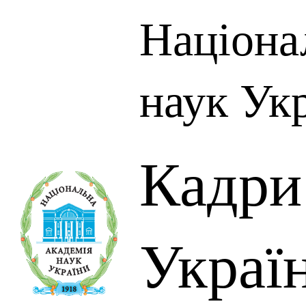
Націона
наук Ук
Кадр
Украї