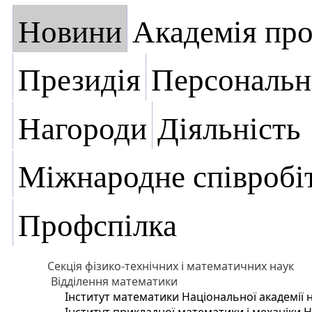
Новини
Академія пр
Президія
Персональн
Нагороди
Діяльність
Міжнародне співробі
Профспілка
Секція фізико-технічних і математичних наук
Відділення математики
Інститут математики Національної академії 