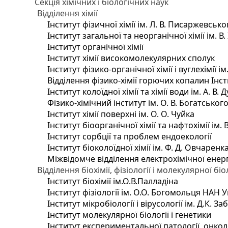
Секція хімічних і біологічних наук
Відділення хімії
Інститут фізичної хімії ім. Л. В. Писаржевсько
Інститут загальної та неорганічної хімії ім. В
Інститут органічної хімії
Інститут хімії високомолекулярних сполук
Інститут фізико-органічної хімії і вуглехімії і
Відділення фізико-хімії горючих копалин Інсти
Інститут колоїдної хімії та хімії води ім. А. 
Фізико-хімічний інститут ім. О. В. Богатсько
Інститут хімії поверхні ім. О. О. Чуйка
Інститут біоорганічної хімії та нафтохімії ім. 
Інститут сорбції та проблем ендоекології
Інститут біоколоїдної хімії ім. Ф. Д. Овчаренк
Міжвідомче відділення електрохімічної енер
Відділення біохімії, фізіології і молекулярної біо
Інститут біохімії ім.О.В.Палладіна
Інститут фізіології ім. О.О. Богомольця НАН 
Інститут мікробіології і вірусології ім. Д.К. 
Інститут молекулярної біології і генетики
Інститут експериментальної патології, онколог