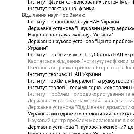
Інститут фізики конденсованих систем імені 
Інститут електронної фізики
Відділення наук про Землю
Інститут геологічних наук НАН України
Державна установа "Науковий центр аерокос
Національної академії наук України"
Державна наукова установа “Центр проблем м
України”
Інститут геофізики ім. С.І. Субботіна НАН Укр
Карпатське відділення Інституту геофізики ім
Полтавська гравіметрична обсерваторія Інсти
Інститут географії НАН України
Інститут геохімії, мінералогії та рудоутворе
Інститут геології і геохімії горючих копалин
Інститут проблем природокористування та е
Державна установа «Науковий гідрофізичний
Державна установа "Відділення гідроакустики
Український гідрометеорологічний інститут
Науковий центр проблем моделювання в еколо
Державна установа "Науково-інженерний цен
Національної академії наук України"