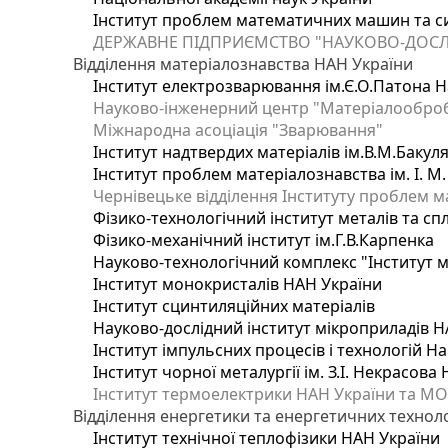
Інститут проблем математичних машин та с
ДЕРЖАВНЕ ПІДПРИЄМСТВО "НАУКОВО-ДОСЛ
Відділення матеріалознавства НАН України
Інститут електрозварювання ім.Є.О.Патона Н
Науково-інженерний центр "Матеріалооброб
Міжнародна асоціація "Зварювання"
Інститут надтвердих матеріалів ім.В.М.Бакул
Інститут проблем матеріалознавства ім. І. М
Чернівецьке відділення Інституту проблем м
Фізико-технологічний інститут металів та сп
Фізико-механічний інститут ім.Г.В.Карпенка
Науково-технологічний комплекс "Інститут 
Інститут монокристалів НАН України
Інститут сцинтиляційних матеріалів
Науково-дослідний інститут мікроприладів Н
Інститут імпульсних процесів і технологій На
Інститут чорної металургії ім. З.І. Некрасова
Інститут термоелектрики НАН України та МО
Відділення енергетики та енергетичних технол
Інститут технічної теплофізики НАН України