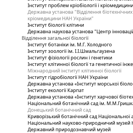
Інститут проблем кріобіології і кріомедицин
Державна установа "Відділення біотехнічних 
кріомедицини НАН України"
Інститут біології клітини
Державна наукова установа "Центр інноваці
Відділення загальної біології
Інститут ботаніки ім. М.Г. Холодного
Інститут зоології ім. І.І.Шмальгаузена
Інститут фізіології рослин і генетики
Інститут клітинної біології та генетичної інж
Міжнародний інститут клітинної біології
Інститут гідробіології НАН України
Державна установа «Інститут морської біоло
Інститут екології Карпат
Державна установа «Інститут харчової біотех
Національний ботанічний сад ім. М.М.Гришк
Донецький ботанічний сад
Криворізький ботанічний сад Національної а
Національний науково-природничий музей На
Державний природознавчий музей