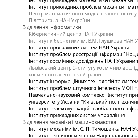
Інститут прикладної математики і механіки 
Інститут прикладних проблем механіки і мате
Центр математичного моделювання Інституту
Підстригача НАН України
Відділення інформатики
Кібернетичний центр НАН України
Інститут кібернетики ім. В.М. Глушкова НАН 
Інститут програмних систем НАН України
Інститут проблем реєстрації інформації Наці
Інститут космічних досліджень НАН України 
Львівський центр Інституту космічних дослі
космічного агентства України
Інститут інформаційних технологій та систем
Інститут проблем штучного інтелекту МОН т
Навчально-науковий комплекс "Інститут при
університету України "Київський політехнічни
Інститут телекомунікацій і глобального інф
Інститут прикладних систем управління
Відділення механіки і машинознавства
Інститут механіки ім. С. П. Тимошенка НАН У
Інститут технічної механіки Національної ак