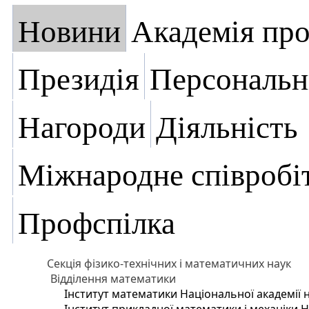
Новини
Академія пр
Президія
Персональн
Нагороди
Діяльність
Міжнародне співробі
Профспілка
Секція фізико-технічних і математичних наук
Відділення математики
Інститут математики Національної академії 