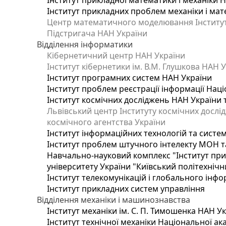
Інститут прикладної математики і механіки 
Інститут прикладних проблем механіки і мате
Центр математичного моделювання Інституту
Підстригача НАН України
Відділення інформатики
Кібернетичний центр НАН України
Інститут кібернетики ім. В.М. Глушкова НАН 
Інститут програмних систем НАН України
Інститут проблем реєстрації інформації Наці
Інститут космічних досліджень НАН України 
Львівський центр Інституту космічних дослі
космічного агентства України
Інститут інформаційних технологій та систем
Інститут проблем штучного інтелекту МОН т
Навчально-науковий комплекс "Інститут при
університету України "Київський політехнічни
Інститут телекомунікацій і глобального інф
Інститут прикладних систем управління
Відділення механіки і машинознавства
Інститут механіки ім. С. П. Тимошенка НАН У
Інститут технічної механіки Національної ак