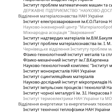
Інститут проблем математичних машин та с
ДЕРЖАВНЕ ПІДПРИЄМСТВО "НАУКОВО-ДОСЛ
Відділення матеріалознавства НАН України
Інститут електрозварювання ім.Є.О.Патона Н
Науково-інженерний центр "Матеріалооброб
Міжнародна асоціація "Зварювання"
Інститут надтвердих матеріалів ім.В.М.Бакул
Інститут проблем матеріалознавства ім. І. М
Чернівецьке відділення Інституту проблем м
Фізико-технологічний інститут металів та сп
Фізико-механічний інститут ім.Г.В.Карпенка
Науково-технологічний комплекс "Інститут 
Інститут монокристалів НАН України
Інститут сцинтиляційних матеріалів
Науково-дослідний інститут мікроприладів Н
Інститут імпульсних процесів і технологій На
Інститут чорної металургії ім. З.І. Некрасова
Інститут термоелектрики НАН України та МО
Відділення енергетики та енергетичних технол
Інститут технічної теплофізики НАН України