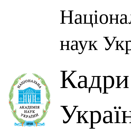
Націона
наук Ук
Кадр
Украї