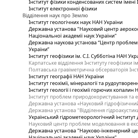
Інститут фізики конденсованих систем імені 
Інститут електронної фізики
Відділення наук про Землю
Інститут геологічних наук НАН України
Державна установа "Науковий центр аерокос
Національної академії наук України"
Державна наукова установа “Центр проблем м
України”
Інститут геофізики ім. С.І. Субботіна НАН Укр
Карпатське відділення Інституту геофізики ім
Полтавська гравіметрична обсерваторія Інсти
Інститут географії НАН України
Інститут геохімії, мінералогії та рудоутворе
Інститут геології і геохімії горючих копалин
Інститут проблем природокористування та е
Державна установа «Науковий гідрофізичний
Державна установа "Відділення гідроакустики
Український гідрометеорологічний інститут
Науковий центр проблем моделювання в еколо
Державна установа "Науково-інженерний цен
Національної академії наук України"