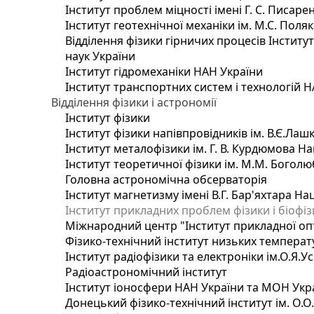
Інститут проблем міцності імені Г. С. Писаре
Інститут геотехнічної механіки ім. М.С. Поля
Відділення фізики гірничих процесів Інститу
наук України
Інститут гідромеханіки НАН України
Інститут транспортних систем і технологій 
Відділення фізики і астрономії
Інститут фізики
Інститут фізики напівпровідників ім. В.Є.Ла
Інститут металофізики ім. Г. В. Курдюмова На
Інститут теоретичної фізики ім. М.М. Боголю
Головна астрономічна обсерваторія
Інститут магнетизму імені В.Г. Бар'яхтара На
Інститут прикладних проблем фізики і біофі
Міжнародний центр "Інститут прикладної оп
Фізико-технічний інститут низьких температур
Інститут радіофізики та електроніки ім.О.Я.У
Радіоастрономічний інститут
Інститут іоносфери НАН України та МОН Укр
Донецький фізико-технічний інститут ім. О.О