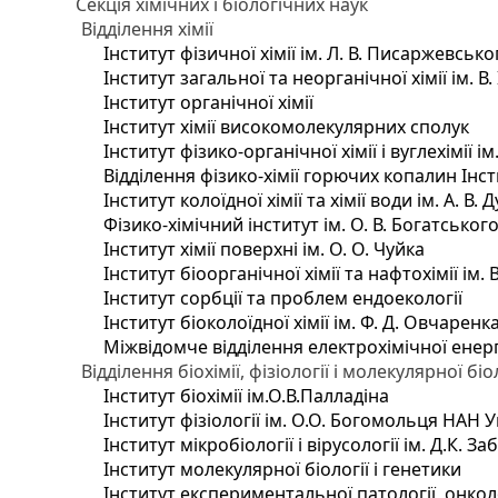
Секція хімічних і біологічних наук
Відділення хімії
Інститут фізичної хімії ім. Л. В. Писаржевсько
Інститут загальної та неорганічної хімії ім. В
Інститут органічної хімії
Інститут хімії високомолекулярних сполук
Інститут фізико-органічної хімії і вуглехімії і
Відділення фізико-хімії горючих копалин Інсти
Інститут колоїдної хімії та хімії води ім. А. 
Фізико-хімічний інститут ім. О. В. Богатсько
Інститут хімії поверхні ім. О. О. Чуйка
Інститут біоорганічної хімії та нафтохімії ім. 
Інститут сорбції та проблем ендоекології
Інститут біоколоїдної хімії ім. Ф. Д. Овчаренк
Міжвідомче відділення електрохімічної енер
Відділення біохімії, фізіології і молекулярної біо
Інститут біохімії ім.О.В.Палладіна
Інститут фізіології ім. О.О. Богомольця НАН 
Інститут мікробіології і вірусології ім. Д.К. 
Інститут молекулярної біології і генетики
Інститут експериментальної патології, онколог