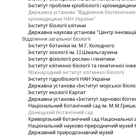
Інститут проблем кріобіології і кріомедицин
Державна установа "Відділення біотехнічних 
кріомедицини НАН України"
Інститут біології клітини
Державна наукова установа "Центр інноваці
Відділення загальної біології
Інститут ботаніки ім. М.Г. Холодного
Інститут зоології ім. І.І.Шмальгаузена
Інститут фізіології рослин і генетики
Інститут клітинної біології та генетичної інж
Міжнародний інститут клітинної біології
Інститут гідробіології НАН України
Державна установа «Інститут морської біоло
Інститут екології Карпат
Державна установа «Інститут харчової біотех
Національний ботанічний сад ім. М.М.Гришк
Донецький ботанічний сад
Криворізький ботанічний сад Національної а
Національний науково-природничий музей На
Державний природознавчий музей