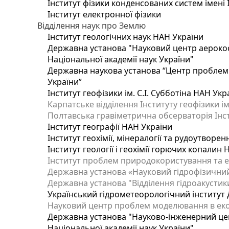
Інститут фізики конденсованих систем імені 
Інститут електронної фізики
Відділення наук про Землю
Інститут геологічних наук НАН України
Державна установа "Науковий центр аерокос
Національної академії наук України"
Державна наукова установа “Центр проблем м
України”
Інститут геофізики ім. С.І. Субботіна НАН Укр
Карпатське відділення Інституту геофізики ім
Полтавська гравіметрична обсерваторія Інсти
Інститут географії НАН України
Інститут геохімії, мінералогії та рудоутворе
Інститут геології і геохімії горючих копалин
Інститут проблем природокористування та е
Державна установа «Науковий гідрофізичний
Державна установа "Відділення гідроакустики
Український гідрометеорологічний інститут
Науковий центр проблем моделювання в еколо
Державна установа "Науково-інженерний цен
Національної академії наук України"