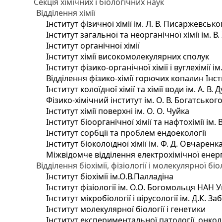
Секція хімічних і біологічних наук
Відділення хімії
Інститут фізичної хімії ім. Л. В. Писаржевсько
Інститут загальної та неорганічної хімії ім. В
Інститут органічної хімії
Інститут хімії високомолекулярних сполук
Інститут фізико-органічної хімії і вуглехімії і
Відділення фізико-хімії горючих копалин Інсти
Інститут колоїдної хімії та хімії води ім. А. 
Фізико-хімічний інститут ім. О. В. Богатсько
Інститут хімії поверхні ім. О. О. Чуйка
Інститут біоорганічної хімії та нафтохімії ім. 
Інститут сорбції та проблем ендоекології
Інститут біоколоїдної хімії ім. Ф. Д. Овчаренк
Міжвідомче відділення електрохімічної енер
Відділення біохімії, фізіології і молекулярної біо
Інститут біохімії ім.О.В.Палладіна
Інститут фізіології ім. О.О. Богомольця НАН 
Інститут мікробіології і вірусології ім. Д.К. 
Інститут молекулярної біології і генетики
Інститут експериментальної патології, онколог