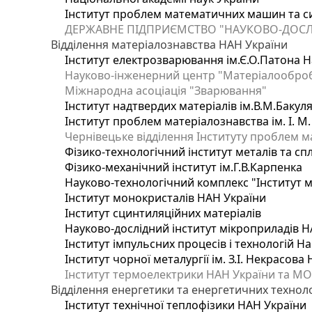
Інститут проблем математичних машин та с
ДЕРЖАВНЕ ПІДПРИЄМСТВО "НАУКОВО-ДОСЛ
Відділення матеріалознавства НАН України
Інститут електрозварювання ім.Є.О.Патона Н
Науково-інженерний центр "Матеріалооброб
Міжнародна асоціація "Зварювання"
Інститут надтвердих матеріалів ім.В.М.Бакул
Інститут проблем матеріалознавства ім. І. М
Чернівецьке відділення Інституту проблем м
Фізико-технологічний інститут металів та сп
Фізико-механічний інститут ім.Г.В.Карпенка
Науково-технологічний комплекс "Інститут 
Інститут монокристалів НАН України
Інститут сцинтиляційних матеріалів
Науково-дослідний інститут мікроприладів Н
Інститут імпульсних процесів і технологій На
Інститут чорної металургії ім. З.І. Некрасова
Інститут термоелектрики НАН України та МО
Відділення енергетики та енергетичних технол
Інститут технічної теплофізики НАН України