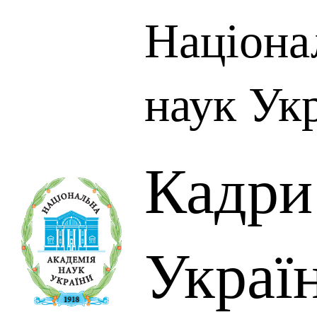
Націона
наук Ук
Кадр
Украї