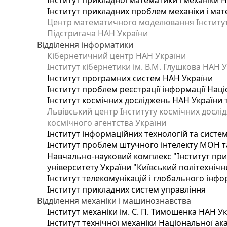
Інститут прикладної математики і механіки 
Інститут прикладних проблем механіки і мате
Центр математичного моделювання Інституту
Підстригача НАН України
Відділення інформатики
Кібернетичний центр НАН України
Інститут кібернетики ім. В.М. Глушкова НАН 
Інститут програмних систем НАН України
Інститут проблем реєстрації інформації Наці
Інститут космічних досліджень НАН України 
Львівський центр Інституту космічних дослі
космічного агентства України
Інститут інформаційних технологій та систем
Інститут проблем штучного інтелекту МОН т
Навчально-науковий комплекс "Інститут при
університету України "Київський політехнічни
Інститут телекомунікацій і глобального інф
Інститут прикладних систем управління
Відділення механіки і машинознавства
Інститут механіки ім. С. П. Тимошенка НАН У
Інститут технічної механіки Національної ак