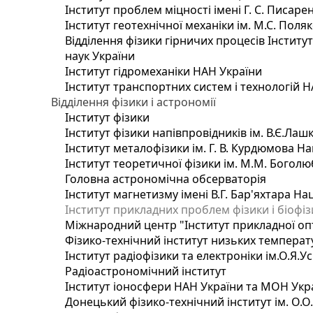
Інститут проблем міцності імені Г. С. Писаре
Інститут геотехнічної механіки ім. М.С. Поля
Відділення фізики гірничих процесів Інститу
наук України
Інститут гідромеханіки НАН України
Інститут транспортних систем і технологій 
Відділення фізики і астрономії
Інститут фізики
Інститут фізики напівпровідників ім. В.Є.Ла
Інститут металофізики ім. Г. В. Курдюмова На
Інститут теоретичної фізики ім. М.М. Боголю
Головна астрономічна обсерваторія
Інститут магнетизму імені В.Г. Бар'яхтара На
Інститут прикладних проблем фізики і біофі
Міжнародний центр "Інститут прикладної оп
Фізико-технічний інститут низьких температур
Інститут радіофізики та електроніки ім.О.Я.У
Радіоастрономічний інститут
Інститут іоносфери НАН України та МОН Укр
Донецький фізико-технічний інститут ім. О.О