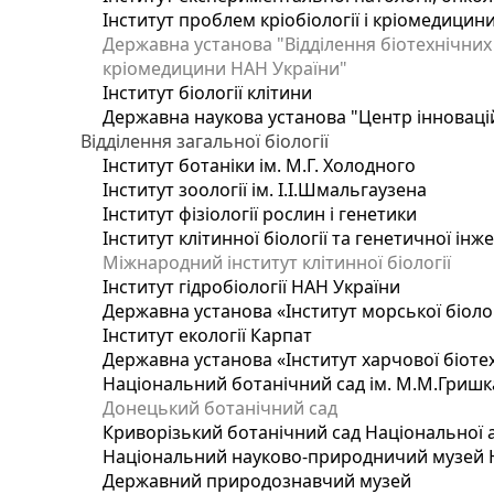
Інститут проблем кріобіології і кріомедицин
Державна установа "Відділення біотехнічних 
кріомедицини НАН України"
Інститут біології клітини
Державна наукова установа "Центр інноваці
Відділення загальної біології
Інститут ботаніки ім. М.Г. Холодного
Інститут зоології ім. І.І.Шмальгаузена
Інститут фізіології рослин і генетики
Інститут клітинної біології та генетичної інж
Міжнародний інститут клітинної біології
Інститут гідробіології НАН України
Державна установа «Інститут морської біоло
Інститут екології Карпат
Державна установа «Інститут харчової біотех
Національний ботанічний сад ім. М.М.Гришк
Донецький ботанічний сад
Криворізький ботанічний сад Національної а
Національний науково-природничий музей На
Державний природознавчий музей