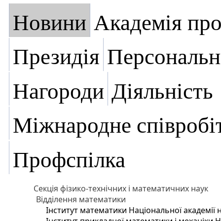
Новини
Академія пр
Президія
Персональн
Нагороди
Діяльність
Міжнародне співробі
Профспілка
Секція фізико-технічних і математичних наук
Відділення математики
Інститут математики Національної академії 