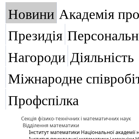
Новини
Академія пр
Президія
Персональн
Нагороди
Діяльність
Міжнародне співробі
Профспілка
Секція фізико-технічних і математичних наук
Відділення математики
Інститут математики Національної академії 