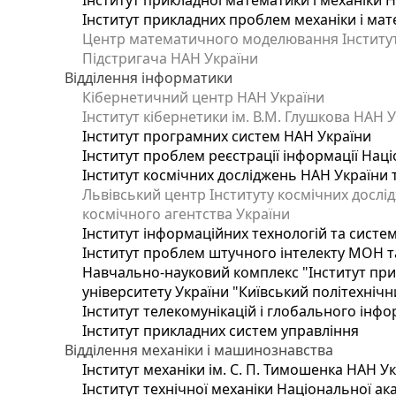
Інститут прикладної математики і механіки 
Інститут прикладних проблем механіки і мате
Центр математичного моделювання Інституту
Підстригача НАН України
Відділення інформатики
Кібернетичний центр НАН України
Інститут кібернетики ім. В.М. Глушкова НАН 
Інститут програмних систем НАН України
Інститут проблем реєстрації інформації Наці
Інститут космічних досліджень НАН України 
Львівський центр Інституту космічних дослі
космічного агентства України
Інститут інформаційних технологій та систем
Інститут проблем штучного інтелекту МОН т
Навчально-науковий комплекс "Інститут при
університету України "Київський політехнічни
Інститут телекомунікацій і глобального інф
Інститут прикладних систем управління
Відділення механіки і машинознавства
Інститут механіки ім. С. П. Тимошенка НАН У
Інститут технічної механіки Національної ак