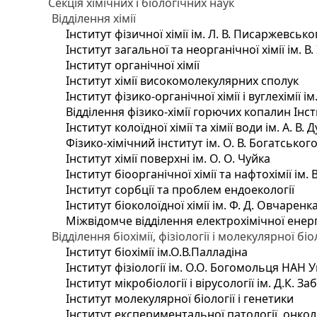
Секція хімічних і біологічних наук
Відділення хімії
Інститут фізичної хімії ім. Л. В. Писаржевсько
Інститут загальної та неорганічної хімії ім. В
Інститут органічної хімії
Інститут хімії високомолекулярних сполук
Інститут фізико-органічної хімії і вуглехімії і
Відділення фізико-хімії горючих копалин Інсти
Інститут колоїдної хімії та хімії води ім. А. 
Фізико-хімічний інститут ім. О. В. Богатсько
Інститут хімії поверхні ім. О. О. Чуйка
Інститут біоорганічної хімії та нафтохімії ім. 
Інститут сорбції та проблем ендоекології
Інститут біоколоїдної хімії ім. Ф. Д. Овчаренк
Міжвідомче відділення електрохімічної енер
Відділення біохімії, фізіології і молекулярної біо
Інститут біохімії ім.О.В.Палладіна
Інститут фізіології ім. О.О. Богомольця НАН 
Інститут мікробіології і вірусології ім. Д.К. 
Інститут молекулярної біології і генетики
Інститут експериментальної патології, онколог