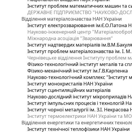
Інститут проблем математичних машин та с
ДЕРЖАВНЕ ПІДПРИЄМСТВО "НАУКОВО-ДОСЛ
Відділення матеріалознавства НАН України
Інститут електрозварювання ім.Є.О.Патона Н
Науково-інженерний центр "Матеріалооброб
Міжнародна асоціація "Зварювання"
Інститут надтвердих матеріалів ім.В.М.Бакул
Інститут проблем матеріалознавства ім. І. М
Чернівецьке відділення Інституту проблем м
Фізико-технологічний інститут металів та сп
Фізико-механічний інститут ім.Г.В.Карпенка
Науково-технологічний комплекс "Інститут 
Інститут монокристалів НАН України
Інститут сцинтиляційних матеріалів
Науково-дослідний інститут мікроприладів Н
Інститут імпульсних процесів і технологій На
Інститут чорної металургії ім. З.І. Некрасова
Інститут термоелектрики НАН України та МО
Відділення енергетики та енергетичних технол
Інститут технічної теплофізики НАН України