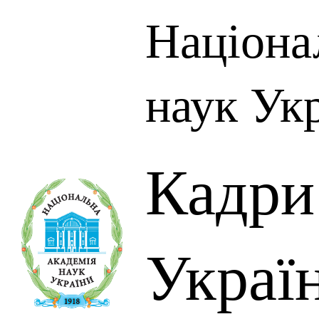
Націона
наук Ук
Кадр
Украї