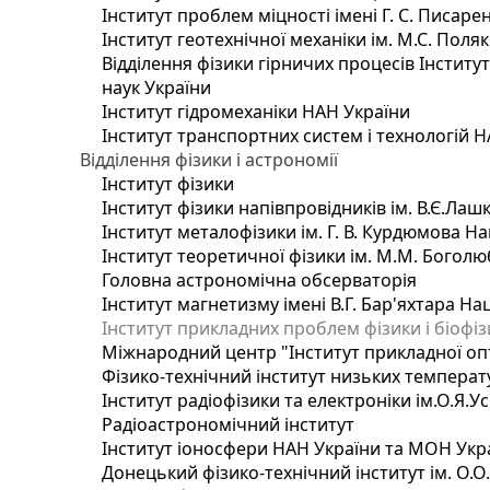
Інститут проблем міцності імені Г. С. Писаре
Інститут геотехнічної механіки ім. М.С. Поля
Відділення фізики гірничих процесів Інститу
наук України
Інститут гідромеханіки НАН України
Інститут транспортних систем і технологій 
Відділення фізики і астрономії
Інститут фізики
Інститут фізики напівпровідників ім. В.Є.Ла
Інститут металофізики ім. Г. В. Курдюмова На
Інститут теоретичної фізики ім. М.М. Боголю
Головна астрономічна обсерваторія
Інститут магнетизму імені В.Г. Бар'яхтара На
Інститут прикладних проблем фізики і біофі
Міжнародний центр "Інститут прикладної оп
Фізико-технічний інститут низьких температур
Інститут радіофізики та електроніки ім.О.Я.У
Радіоастрономічний інститут
Інститут іоносфери НАН України та МОН Укр
Донецький фізико-технічний інститут ім. О.О