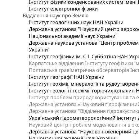
Інститут фізики конденсованих систем імені 
Інститут електронної фізики
Відділення наук про Землю
Інститут геологічних наук НАН України
Державна установа "Науковий центр аерокос
Національної академії наук України"
Державна наукова установа “Центр проблем м
України”
Інститут геофізики ім. С.І. Субботіна НАН Укр
Карпатське відділення Інституту геофізики ім
Полтавська гравіметрична обсерваторія Інсти
Інститут географії НАН України
Інститут геохімії, мінералогії та рудоутворе
Інститут геології і геохімії горючих копалин
Інститут проблем природокористування та е
Державна установа «Науковий гідрофізичний
Державна установа "Відділення гідроакустики
Український гідрометеорологічний інститут
Науковий центр проблем моделювання в еколо
Державна установа "Науково-інженерний цен
Національної академії наук України"