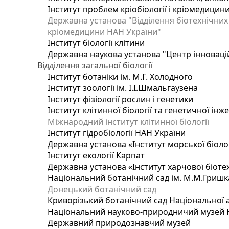
Інститут проблем кріобіології і кріомедицин
Державна установа "Відділення біотехнічних 
кріомедицини НАН України"
Інститут біології клітини
Державна наукова установа "Центр інноваці
Відділення загальної біології
Інститут ботаніки ім. М.Г. Холодного
Інститут зоології ім. І.І.Шмальгаузена
Інститут фізіології рослин і генетики
Інститут клітинної біології та генетичної інж
Міжнародний інститут клітинної біології
Інститут гідробіології НАН України
Державна установа «Інститут морської біоло
Інститут екології Карпат
Державна установа «Інститут харчової біотех
Національний ботанічний сад ім. М.М.Гришк
Донецький ботанічний сад
Криворізький ботанічний сад Національної а
Національний науково-природничий музей На
Державний природознавчий музей