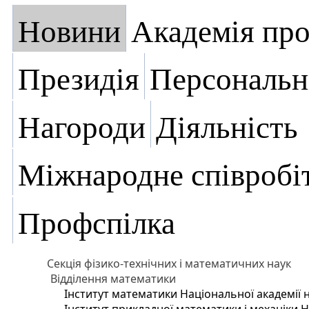
Новини
Академія пр
Президія
Персональн
Нагороди
Діяльність
Міжнародне співробі
Профспілка
Секція фізико-технічних і математичних наук
Відділення математики
Інститут математики Національної академії 