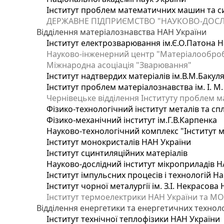
Інститут проблем математичних машин та с
ДЕРЖАВНЕ ПІДПРИЄМСТВО "НАУКОВО-ДОСЛ
Відділення матеріалознавства НАН України
Інститут електрозварювання ім.Є.О.Патона Н
Науково-інженерний центр "Матеріалооброб
Міжнародна асоціація "Зварювання"
Інститут надтвердих матеріалів ім.В.М.Бакул
Інститут проблем матеріалознавства ім. І. М
Чернівецьке відділення Інституту проблем м
Фізико-технологічний інститут металів та сп
Фізико-механічний інститут ім.Г.В.Карпенка
Науково-технологічний комплекс "Інститут 
Інститут монокристалів НАН України
Інститут сцинтиляційних матеріалів
Науково-дослідний інститут мікроприладів Н
Інститут імпульсних процесів і технологій На
Інститут чорної металургії ім. З.І. Некрасова
Інститут термоелектрики НАН України та МО
Відділення енергетики та енергетичних технол
Інститут технічної теплофізики НАН України