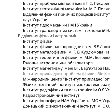
Інститут проблем міцності імені Г. С. Писаре
Інститут геотехнічної механіки ім. М.С. Поля
Відділення фізики гірничих процесів Інститу
наук України
Інститут гідромеханіки НАН України
Інститут транспортних систем і технологій 
Відділення фізики і астрономії
Інститут фізики
Інститут фізики напівпровідників ім. В.Є.Ла
Інститут металофізики ім. Г. В. Курдюмова На
Інститут теоретичної фізики ім. М.М. Боголю
Головна астрономічна обсерваторія
Інститут магнетизму імені В.Г. Бар'яхтара На
Інститут прикладних проблем фізики і біофі
Міжнародний центр "Інститут прикладної оп
Фізико-технічний інститут низьких температур
Інститут радіофізики та електроніки ім.О.Я.У
Радіоастрономічний інститут
Інститут іоносфери НАН України та МОН Укр
Донецький фізико-технічний інститут ім. О.О