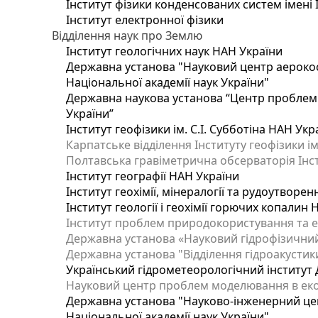
Інститут фізики конденсованих систем імені 
Інститут електронної фізики
Відділення наук про Землю
Інститут геологічних наук НАН України
Державна установа "Науковий центр аерокос
Національної академії наук України"
Державна наукова установа “Центр проблем м
України”
Інститут геофізики ім. С.І. Субботіна НАН Укр
Карпатське відділення Інституту геофізики ім
Полтавська гравіметрична обсерваторія Інсти
Інститут географії НАН України
Інститут геохімії, мінералогії та рудоутворе
Інститут геології і геохімії горючих копалин
Інститут проблем природокористування та е
Державна установа «Науковий гідрофізичний
Державна установа "Відділення гідроакустики
Український гідрометеорологічний інститут
Науковий центр проблем моделювання в еколо
Державна установа "Науково-інженерний цен
Національної академії наук України"