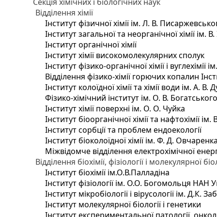
Секція хімічних і біологічних наук
Відділення хімії
Інститут фізичної хімії ім. Л. В. Писаржевсько
Інститут загальної та неорганічної хімії ім. В
Інститут органічної хімії
Інститут хімії високомолекулярних сполук
Інститут фізико-органічної хімії і вуглехімії і
Відділення фізико-хімії горючих копалин Інсти
Інститут колоїдної хімії та хімії води ім. А. 
Фізико-хімічний інститут ім. О. В. Богатсько
Інститут хімії поверхні ім. О. О. Чуйка
Інститут біоорганічної хімії та нафтохімії ім. 
Інститут сорбції та проблем ендоекології
Інститут біоколоїдної хімії ім. Ф. Д. Овчаренк
Міжвідомче відділення електрохімічної енер
Відділення біохімії, фізіології і молекулярної біо
Інститут біохімії ім.О.В.Палладіна
Інститут фізіології ім. О.О. Богомольця НАН 
Інститут мікробіології і вірусології ім. Д.К. 
Інститут молекулярної біології і генетики
Інститут експериментальної патології, онколог