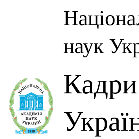
Націона
наук Ук
Кадр
Украї