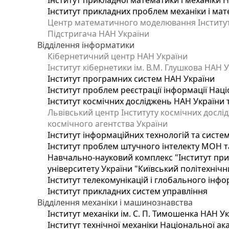
Інститут прикладної математики і механіки 
Інститут прикладних проблем механіки і мате
Центр математичного моделювання Інституту
Підстригача НАН України
Відділення інформатики
Кібернетичний центр НАН України
Інститут кібернетики ім. В.М. Глушкова НАН 
Інститут програмних систем НАН України
Інститут проблем реєстрації інформації Наці
Інститут космічних досліджень НАН України 
Львівський центр Інституту космічних дослі
космічного агентства України
Інститут інформаційних технологій та систем
Інститут проблем штучного інтелекту МОН т
Навчально-науковий комплекс "Інститут при
університету України "Київський політехнічни
Інститут телекомунікацій і глобального інф
Інститут прикладних систем управління
Відділення механіки і машинознавства
Інститут механіки ім. С. П. Тимошенка НАН У
Інститут технічної механіки Національної ак