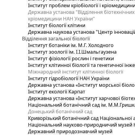
Інститут проблем кріобіології і кріомедицин
Державна установа "Відділення біотехнічних 
кріомедицини НАН України"
Інститут біології клітини
Державна наукова установа "Центр інноваці
Відділення загальної біології
Інститут ботаніки ім. М.Г. Холодного
Інститут зоології ім. І.І.Шмальгаузена
Інститут фізіології рослин і генетики
Інститут клітинної біології та генетичної інж
Міжнародний інститут клітинної біології
Інститут гідробіології НАН України
Державна установа «Інститут морської біоло
Інститут екології Карпат
Державна установа «Інститут харчової біотех
Національний ботанічний сад ім. М.М.Гришк
Донецький ботанічний сад
Криворізький ботанічний сад Національної а
Національний науково-природничий музей На
Державний природознавчий музей