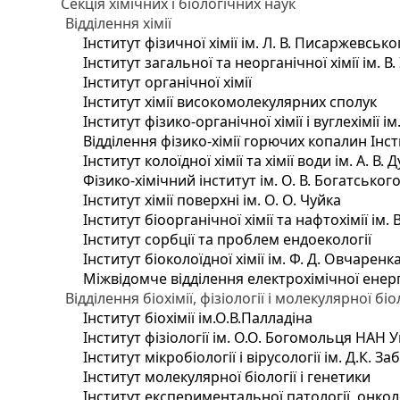
Секція хімічних і біологічних наук
Відділення хімії
Інститут фізичної хімії ім. Л. В. Писаржевсько
Інститут загальної та неорганічної хімії ім. В
Інститут органічної хімії
Інститут хімії високомолекулярних сполук
Інститут фізико-органічної хімії і вуглехімії і
Відділення фізико-хімії горючих копалин Інсти
Інститут колоїдної хімії та хімії води ім. А. 
Фізико-хімічний інститут ім. О. В. Богатсько
Інститут хімії поверхні ім. О. О. Чуйка
Інститут біоорганічної хімії та нафтохімії ім. 
Інститут сорбції та проблем ендоекології
Інститут біоколоїдної хімії ім. Ф. Д. Овчаренк
Міжвідомче відділення електрохімічної енер
Відділення біохімії, фізіології і молекулярної біо
Інститут біохімії ім.О.В.Палладіна
Інститут фізіології ім. О.О. Богомольця НАН 
Інститут мікробіології і вірусології ім. Д.К. 
Інститут молекулярної біології і генетики
Інститут експериментальної патології, онколог