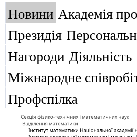
Новини
Академія пр
Президія
Персональн
Нагороди
Діяльність
Міжнародне співробі
Профспілка
Секція фізико-технічних і математичних наук
Відділення математики
Інститут математики Національної академії 