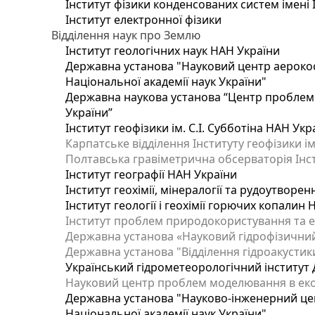
Інститут фізики конденсованих систем імені 
Інститут електронної фізики
Відділення наук про Землю
Інститут геологічних наук НАН України
Державна установа "Науковий центр аерокос
Національної академії наук України"
Державна наукова установа “Центр проблем м
України”
Інститут геофізики ім. С.І. Субботіна НАН Укр
Карпатське відділення Інституту геофізики ім
Полтавська гравіметрична обсерваторія Інсти
Інститут географії НАН України
Інститут геохімії, мінералогії та рудоутворе
Інститут геології і геохімії горючих копалин
Інститут проблем природокористування та е
Державна установа «Науковий гідрофізичний
Державна установа "Відділення гідроакустики
Український гідрометеорологічний інститут
Науковий центр проблем моделювання в еколо
Державна установа "Науково-інженерний цен
Національної академії наук України"