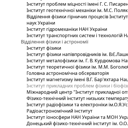
Інститут проблем міцності імені Г. С. Писаре
Інститут геотехнічної механіки ім. М.С. Поля
Відділення фізики гірничих процесів Інститу
наук України
Інститут гідромеханіки НАН України
Інститут транспортних систем і технологій 
Відділення фізики і астрономії
Інститут фізики
Інститут фізики напівпровідників ім. В.Є.Ла
Інститут металофізики ім. Г. В. Курдюмова На
Інститут теоретичної фізики ім. М.М. Боголю
Головна астрономічна обсерваторія
Інститут магнетизму імені В.Г. Бар'яхтара На
Інститут прикладних проблем фізики і біофі
Міжнародний центр "Інститут прикладної оп
Фізико-технічний інститут низьких температур
Інститут радіофізики та електроніки ім.О.Я.У
Радіоастрономічний інститут
Інститут іоносфери НАН України та МОН Укр
Донецький фізико-технічний інститут ім. О.О