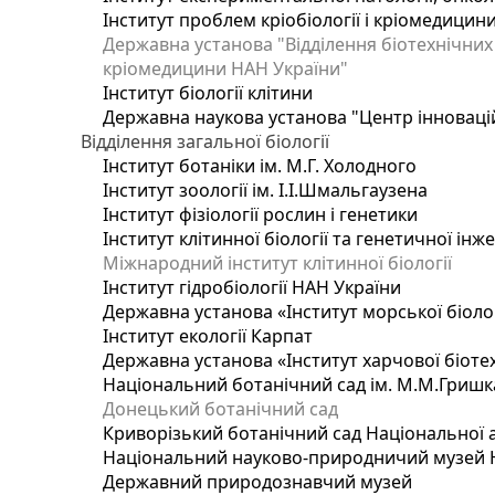
Інститут проблем кріобіології і кріомедицин
Державна установа "Відділення біотехнічних 
кріомедицини НАН України"
Інститут біології клітини
Державна наукова установа "Центр інноваці
Відділення загальної біології
Інститут ботаніки ім. М.Г. Холодного
Інститут зоології ім. І.І.Шмальгаузена
Інститут фізіології рослин і генетики
Інститут клітинної біології та генетичної інж
Міжнародний інститут клітинної біології
Інститут гідробіології НАН України
Державна установа «Інститут морської біоло
Інститут екології Карпат
Державна установа «Інститут харчової біотех
Національний ботанічний сад ім. М.М.Гришк
Донецький ботанічний сад
Криворізький ботанічний сад Національної а
Національний науково-природничий музей На
Державний природознавчий музей