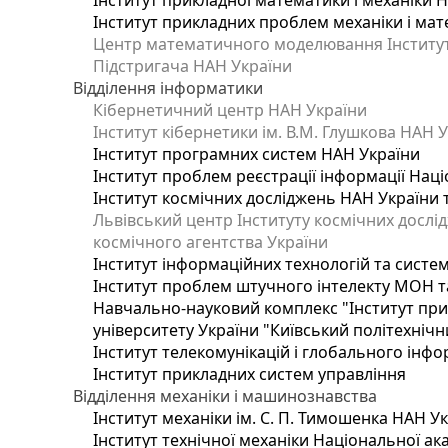
Інститут прикладної математики і механіки 
Інститут прикладних проблем механіки і мате
Центр математичного моделювання Інституту
Підстригача НАН України
Відділення інформатики
Кібернетичний центр НАН України
Інститут кібернетики ім. В.М. Глушкова НАН 
Інститут програмних систем НАН України
Інститут проблем реєстрації інформації Наці
Інститут космічних досліджень НАН України 
Львівський центр Інституту космічних дослі
космічного агентства України
Інститут інформаційних технологій та систем
Інститут проблем штучного інтелекту МОН т
Навчально-науковий комплекс "Інститут при
університету України "Київський політехнічни
Інститут телекомунікацій і глобального інф
Інститут прикладних систем управління
Відділення механіки і машинознавства
Інститут механіки ім. С. П. Тимошенка НАН У
Інститут технічної механіки Національної ак