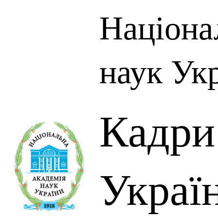
Націона
наук Ук
Кадр
Украї