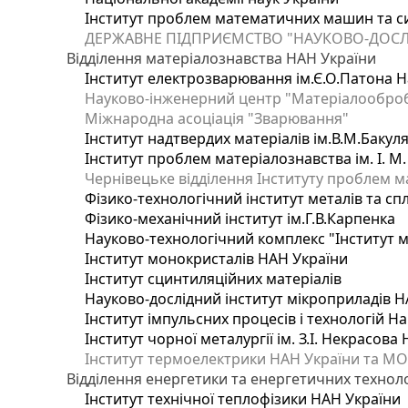
Інститут проблем математичних машин та с
ДЕРЖАВНЕ ПІДПРИЄМСТВО "НАУКОВО-ДОСЛ
Відділення матеріалознавства НАН України
Інститут електрозварювання ім.Є.О.Патона Н
Науково-інженерний центр "Матеріалооброб
Міжнародна асоціація "Зварювання"
Інститут надтвердих матеріалів ім.В.М.Бакул
Інститут проблем матеріалознавства ім. І. М
Чернівецьке відділення Інституту проблем м
Фізико-технологічний інститут металів та сп
Фізико-механічний інститут ім.Г.В.Карпенка
Науково-технологічний комплекс "Інститут 
Інститут монокристалів НАН України
Інститут сцинтиляційних матеріалів
Науково-дослідний інститут мікроприладів Н
Інститут імпульсних процесів і технологій На
Інститут чорної металургії ім. З.І. Некрасова
Інститут термоелектрики НАН України та МО
Відділення енергетики та енергетичних технол
Інститут технічної теплофізики НАН України