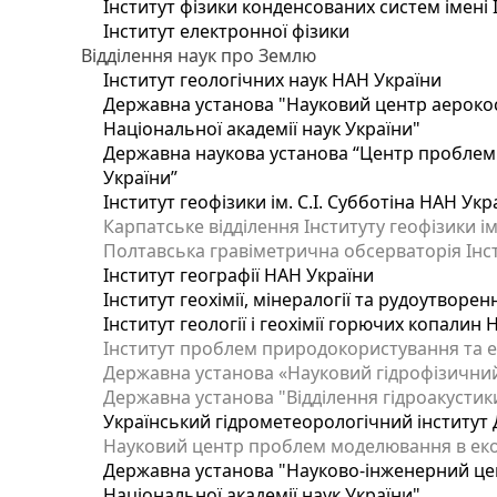
Інститут фізики конденсованих систем імені 
Інститут електронної фізики
Відділення наук про Землю
Інститут геологічних наук НАН України
Державна установа "Науковий центр аерокос
Національної академії наук України"
Державна наукова установа “Центр проблем м
України”
Інститут геофізики ім. С.І. Субботіна НАН Укр
Карпатське відділення Інституту геофізики ім
Полтавська гравіметрична обсерваторія Інсти
Інститут географії НАН України
Інститут геохімії, мінералогії та рудоутворе
Інститут геології і геохімії горючих копалин
Інститут проблем природокористування та е
Державна установа «Науковий гідрофізичний
Державна установа "Відділення гідроакустики
Український гідрометеорологічний інститут
Науковий центр проблем моделювання в еколо
Державна установа "Науково-інженерний цен
Національної академії наук України"