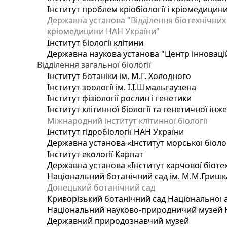
Інститут проблем кріобіології і кріомедицин
Державна установа "Відділення біотехнічних 
кріомедицини НАН України"
Інститут біології клітини
Державна наукова установа "Центр інноваці
Відділення загальної біології
Інститут ботаніки ім. М.Г. Холодного
Інститут зоології ім. І.І.Шмальгаузена
Інститут фізіології рослин і генетики
Інститут клітинної біології та генетичної інж
Міжнародний інститут клітинної біології
Інститут гідробіології НАН України
Державна установа «Інститут морської біоло
Інститут екології Карпат
Державна установа «Інститут харчової біотех
Національний ботанічний сад ім. М.М.Гришк
Донецький ботанічний сад
Криворізький ботанічний сад Національної а
Національний науково-природничий музей На
Державний природознавчий музей