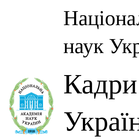
Націона
наук Ук
Кадр
Украї