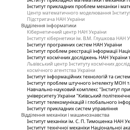
Інститут прикладної математики і механіки 
Інститут прикладних проблем механіки і мате
Центр математичного моделювання Інституту
Підстригача НАН України
Відділення інформатики
Кібернетичний центр НАН України
Інститут кібернетики ім. В.М. Глушкова НАН 
Інститут програмних систем НАН України
Інститут проблем реєстрації інформації Наці
Інститут космічних досліджень НАН України 
Львівський центр Інституту космічних дослі
космічного агентства України
Інститут інформаційних технологій та систем
Інститут проблем штучного інтелекту МОН т
Навчально-науковий комплекс "Інститут при
університету України "Київський політехнічни
Інститут телекомунікацій і глобального інф
Інститут прикладних систем управління
Відділення механіки і машинознавства
Інститут механіки ім. С. П. Тимошенка НАН У
Інститут технічної механіки Національної ак