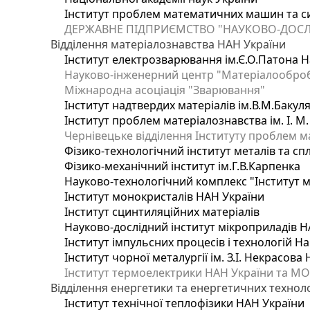
Інститут проблем математичних машин та с
ДЕРЖАВНЕ ПІДПРИЄМСТВО "НАУКОВО-ДОСЛ
Відділення матеріалознавства НАН України
Інститут електрозварювання ім.Є.О.Патона Н
Науково-інженерний центр "Матеріалооброб
Міжнародна асоціація "Зварювання"
Інститут надтвердих матеріалів ім.В.М.Бакул
Інститут проблем матеріалознавства ім. І. М
Чернівецьке відділення Інституту проблем м
Фізико-технологічний інститут металів та сп
Фізико-механічний інститут ім.Г.В.Карпенка
Науково-технологічний комплекс "Інститут 
Інститут монокристалів НАН України
Інститут сцинтиляційних матеріалів
Науково-дослідний інститут мікроприладів Н
Інститут імпульсних процесів і технологій На
Інститут чорної металургії ім. З.І. Некрасова
Інститут термоелектрики НАН України та МО
Відділення енергетики та енергетичних технол
Інститут технічної теплофізики НАН України