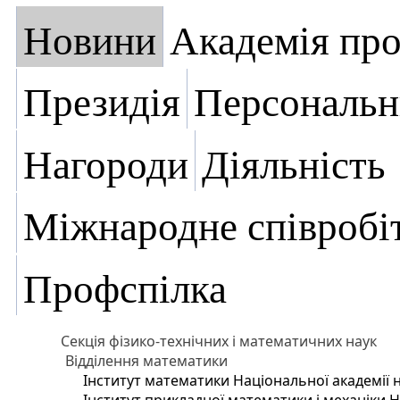
Новини
Академія пр
Президія
Персональн
Нагороди
Діяльність
Міжнародне співробі
Профспілка
Секція фізико-технічних і математичних наук
Відділення математики
Інститут математики Національної академії 