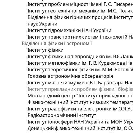
Інститут проблем міцності імені Г. С. Писаре
Інститут геотехнічної механіки ім. М.С. Поля
Відділення фізики гірничих процесів Інститу
наук України
Інститут гідромеханіки НАН України
Інститут транспортних систем і технологій 
Відділення фізики і астрономії
Інститут фізики
Інститут фізики напівпровідників ім. В.Є.Ла
Інститут металофізики ім. Г. В. Курдюмова На
Інститут теоретичної фізики ім. М.М. Боголю
Головна астрономічна обсерваторія
Інститут магнетизму імені В.Г. Бар'яхтара На
Інститут прикладних проблем фізики і біофі
Міжнародний центр "Інститут прикладної оп
Фізико-технічний інститут низьких температур
Інститут радіофізики та електроніки ім.О.Я.У
Радіоастрономічний інститут
Інститут іоносфери НАН України та МОН Укр
Донецький фізико-технічний інститут ім. О.О