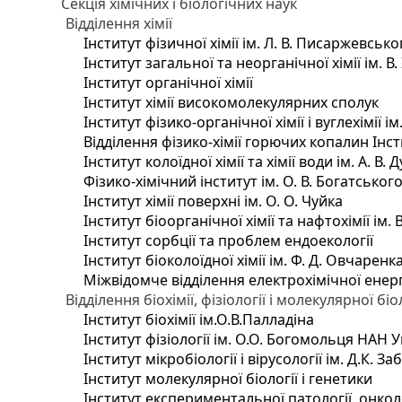
Секція хімічних і біологічних наук
Відділення хімії
Інститут фізичної хімії ім. Л. В. Писаржевсько
Інститут загальної та неорганічної хімії ім. В
Інститут органічної хімії
Інститут хімії високомолекулярних сполук
Інститут фізико-органічної хімії і вуглехімії і
Відділення фізико-хімії горючих копалин Інсти
Інститут колоїдної хімії та хімії води ім. А. 
Фізико-хімічний інститут ім. О. В. Богатсько
Інститут хімії поверхні ім. О. О. Чуйка
Інститут біоорганічної хімії та нафтохімії ім. 
Інститут сорбції та проблем ендоекології
Інститут біоколоїдної хімії ім. Ф. Д. Овчаренк
Міжвідомче відділення електрохімічної енер
Відділення біохімії, фізіології і молекулярної біо
Інститут біохімії ім.О.В.Палладіна
Інститут фізіології ім. О.О. Богомольця НАН 
Інститут мікробіології і вірусології ім. Д.К. 
Інститут молекулярної біології і генетики
Інститут експериментальної патології, онколог