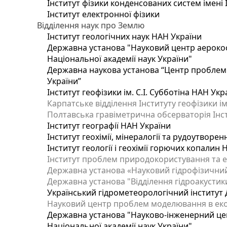
Інститут фізики конденсованих систем імені 
Інститут електронної фізики
Відділення наук про Землю
Інститут геологічних наук НАН України
Державна установа "Науковий центр аерокос
Національної академії наук України"
Державна наукова установа “Центр проблем м
України”
Інститут геофізики ім. С.І. Субботіна НАН Укр
Карпатське відділення Інституту геофізики ім
Полтавська гравіметрична обсерваторія Інсти
Інститут географії НАН України
Інститут геохімії, мінералогії та рудоутворе
Інститут геології і геохімії горючих копалин
Інститут проблем природокористування та е
Державна установа «Науковий гідрофізичний
Державна установа "Відділення гідроакустики
Український гідрометеорологічний інститут
Науковий центр проблем моделювання в еколо
Державна установа "Науково-інженерний цен
Національної академії наук України"