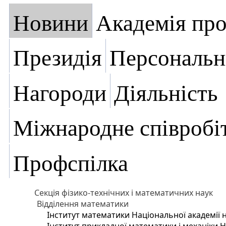
Новини
Академія пр
Президія
Персональн
Нагороди
Діяльність
Міжнародне співробі
Профспілка
Секція фізико-технічних і математичних наук
Відділення математики
Інститут математики Національної академії 