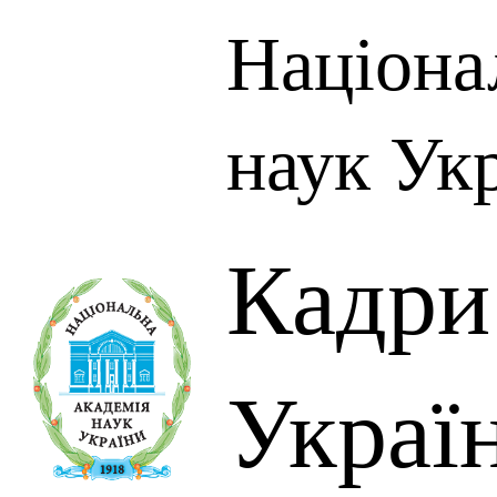
Націона
наук Ук
Кадр
Украї