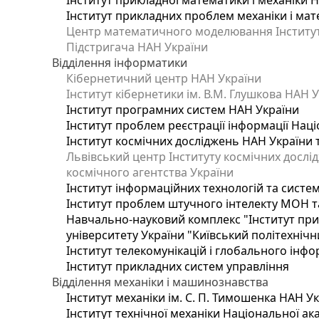
Інститут прикладної математики і механіки 
Інститут прикладних проблем механіки і мате
Центр математичного моделювання Інституту
Підстригача НАН України
Відділення інформатики
Кібернетичний центр НАН України
Інститут кібернетики ім. В.М. Глушкова НАН 
Інститут програмних систем НАН України
Інститут проблем реєстрації інформації Наці
Інститут космічних досліджень НАН України 
Львівський центр Інституту космічних дослі
космічного агентства України
Інститут інформаційних технологій та систем
Інститут проблем штучного інтелекту МОН т
Навчально-науковий комплекс "Інститут при
університету України "Київський політехнічни
Інститут телекомунікацій і глобального інф
Інститут прикладних систем управління
Відділення механіки і машинознавства
Інститут механіки ім. С. П. Тимошенка НАН У
Інститут технічної механіки Національної ак