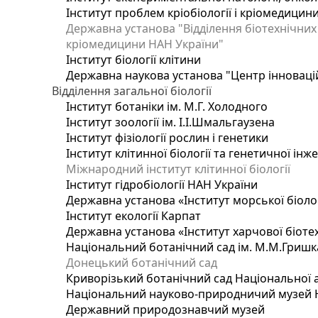
Інститут проблем кріобіології і кріомедицин
Державна установа "Відділення біотехнічних 
кріомедицини НАН України"
Інститут біології клітини
Державна наукова установа "Центр інноваці
Відділення загальної біології
Інститут ботаніки ім. М.Г. Холодного
Інститут зоології ім. І.І.Шмальгаузена
Інститут фізіології рослин і генетики
Інститут клітинної біології та генетичної інж
Міжнародний інститут клітинної біології
Інститут гідробіології НАН України
Державна установа «Інститут морської біоло
Інститут екології Карпат
Державна установа «Інститут харчової біотех
Національний ботанічний сад ім. М.М.Гришк
Донецький ботанічний сад
Криворізький ботанічний сад Національної а
Національний науково-природничий музей На
Державний природознавчий музей