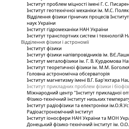
Інститут проблем міцності імені Г. С. Писаре
Інститут геотехнічної механіки ім. М.С. Поля
Відділення фізики гірничих процесів Інститу
наук України
Інститут гідромеханіки НАН України
Інститут транспортних систем і технологій 
Відділення фізики і астрономії
Інститут фізики
Інститут фізики напівпровідників ім. В.Є.Ла
Інститут металофізики ім. Г. В. Курдюмова На
Інститут теоретичної фізики ім. М.М. Боголю
Головна астрономічна обсерваторія
Інститут магнетизму імені В.Г. Бар'яхтара На
Інститут прикладних проблем фізики і біофі
Міжнародний центр "Інститут прикладної оп
Фізико-технічний інститут низьких температур
Інститут радіофізики та електроніки ім.О.Я.У
Радіоастрономічний інститут
Інститут іоносфери НАН України та МОН Укр
Донецький фізико-технічний інститут ім. О.О