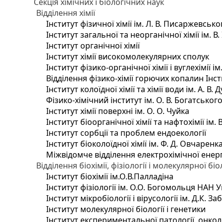
Секція хімічних і біологічних наук
Відділення хімії
Інститут фізичної хімії ім. Л. В. Писаржевсько
Інститут загальної та неорганічної хімії ім. В
Інститут органічної хімії
Інститут хімії високомолекулярних сполук
Інститут фізико-органічної хімії і вуглехімії і
Відділення фізико-хімії горючих копалин Інсти
Інститут колоїдної хімії та хімії води ім. А. 
Фізико-хімічний інститут ім. О. В. Богатсько
Інститут хімії поверхні ім. О. О. Чуйка
Інститут біоорганічної хімії та нафтохімії ім. 
Інститут сорбції та проблем ендоекології
Інститут біоколоїдної хімії ім. Ф. Д. Овчаренк
Міжвідомче відділення електрохімічної енер
Відділення біохімії, фізіології і молекулярної біо
Інститут біохімії ім.О.В.Палладіна
Інститут фізіології ім. О.О. Богомольця НАН 
Інститут мікробіології і вірусології ім. Д.К. 
Інститут молекулярної біології і генетики
Інститут експериментальної патології, онколог