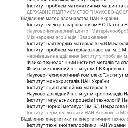
Інститут проблем математичних машин та с
ДЕРЖАВНЕ ПІДПРИЄМСТВО "НАУКОВО-ДОСЛ
Відділення матеріалознавства НАН України
Інститут електрозварювання ім.Є.О.Патона Н
Науково-інженерний центр "Матеріалооброб
Міжнародна асоціація "Зварювання"
Інститут надтвердих матеріалів ім.В.М.Бакул
Інститут проблем матеріалознавства ім. І. М
Чернівецьке відділення Інституту проблем м
Фізико-технологічний інститут металів та сп
Фізико-механічний інститут ім.Г.В.Карпенка
Науково-технологічний комплекс "Інститут 
Інститут монокристалів НАН України
Інститут сцинтиляційних матеріалів
Науково-дослідний інститут мікроприладів Н
Інститут імпульсних процесів і технологій На
Інститут чорної металургії ім. З.І. Некрасова
Інститут термоелектрики НАН України та МО
Відділення енергетики та енергетичних технол
Інститут технічної теплофізики НАН України