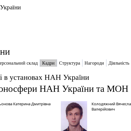
 України
їни
ерсональний склад
Кадри
Структура
Нагороди
Діяльність
і в установах НАН України
іоносфери НАН України та МОН 
ьонова Катерина Дмитрівна
Колодяжний Вячесла
Валерійович