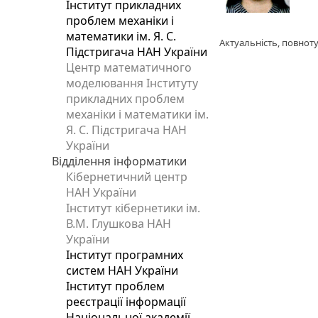
Інститут прикладних
проблем механіки і
математики ім. Я. С.
Актуальність, повноту
Підстригача НАН України
Центр математичного
моделювання Інституту
прикладних проблем
механіки і математики ім.
Я. С. Підстригача НАН
України
Відділення інформатики
Кібернетичний центр
НАН України
Інститут кібернетики ім.
В.М. Глушкова НАН
України
Інститут програмних
систем НАН України
Інститут проблем
реєстрації інформації
Національної академії