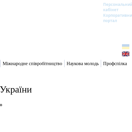
Персональни
кабінет
Корпоративн
портал
Міжнародне співробітництво
Наукова молодь
Профспілка
України
в