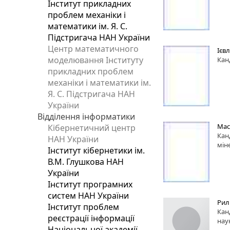
Інститут прикладних
проблем механіки і
математики ім. Я. С.
Підстригача НАН України
Центр математичного
Ієв
моделювання Інституту
Кан
прикладних проблем
механіки і математики ім.
Я. С. Підстригача НАН
України
Відділення інформатики
Мас
Кібернетичний центр
Кан
НАН України
мін
Інститут кібернетики ім.
В.М. Глушкова НАН
України
Інститут програмних
систем НАН України
Рил
Інститут проблем
Кан
реєстрації інформації
нау
Національної академії