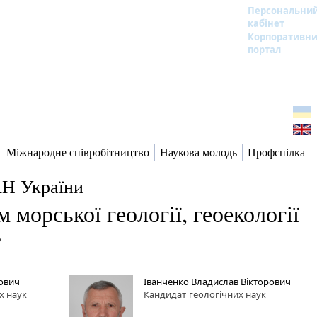
Персональни
кабінет
Корпоративн
портал
Міжнародне співробітництво
Наукова молодь
Профспілка
АН України
морської геології, геоекології
”
ович
Іванченко Владислав Вікторович
х наук
Кандидат
геологічних наук