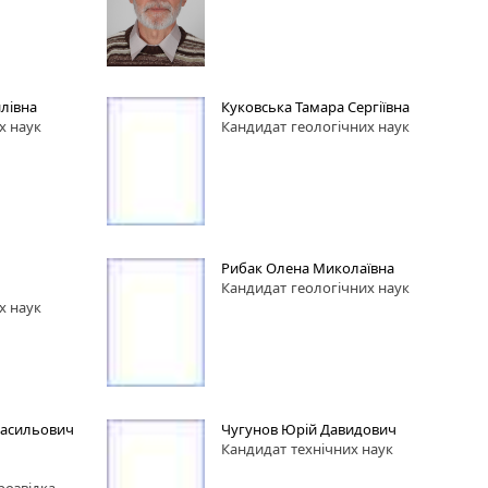
лівна
Куковська Тамара Сергіївна
х наук
Кандидат
геологічних наук
Рибак Олена Миколаївна
Кандидат
геологічних наук
х наук
Васильович
Чугунов Юрій Давидович
Кандидат
технічних наук