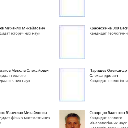
лєв Михайло Михайлович
Красножина Зоя Васи
дидат
історичних наук
Кандидат
геологічни
лаков Микола Олексійович
Паришев Олександр
дидат
геолого-
Олександрович
ералогічних наук
Кандидат
геологічни
юк В’ячеслав Михайлович
Скворцов Валентин 
дидат
фізико-математичних
Кандидат
геолого-
к
мінералогічних наук