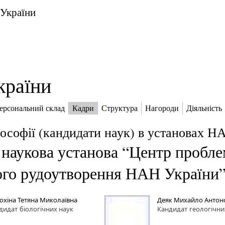
 України
країни
ерсональний склад
Кадри
Структура
Нагороди
Діяльність
ософії (кандидати наук) в установах Н
наукова установа “Центр проблем 
ого рудоутворення НАН України
охіна Тетяна Миколаївна
Деяк Михайло Антон
дидат
біологічних наук
Кандидат
геологічни