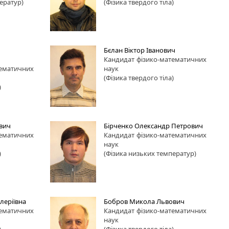
ератур)
(Фізика твердого тіла)
Бєлан Віктор Іванович
Кандидат
фізико-математичних
тематичних
наук
(Фізика твердого тіла)
)
ович
Бірченко Олександр Петрович
тематичних
Кандидат
фізико-математичних
наук
)
(Фізика низьких температур)
леріївна
Бобров Микола Львович
тематичних
Кандидат
фізико-математичних
наук