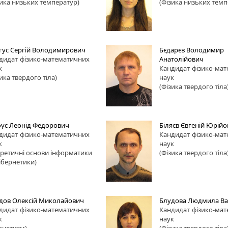
зика низьких температур)
(Фізика низьких темп
гус Сергій Володимирович
Бєдарєв Володимир
дидат
фізико-математичних
Анатолійович
к
Кандидат
фізико-ма
ика твердого тіла)
наук
(Фізика твердого тіла
оус Леонід Федорович
Біляєв Євгеній Юрій
дидат
фізико-математичних
Кандидат
фізико-ма
к
наук
оретичні основи інформатики
(Фізика твердого тіла
кібернетики)
дов Олексій Миколайович
Блудова Людмила Ва
дидат
фізико-математичних
Кандидат
фізико-ма
к
наук