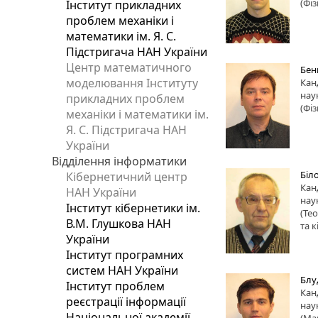
(Фі
Інститут прикладних
проблем механіки і
математики ім. Я. С.
Підстригача НАН України
Центр математичного
Бен
моделювання Інституту
Кан
нау
прикладних проблем
(Фіз
механіки і математики ім.
Я. С. Підстригача НАН
України
Відділення інформатики
Біл
Кібернетичний центр
Кан
НАН України
нау
Інститут кібернетики ім.
(Те
В.М. Глушкова НАН
та 
України
Інститут програмних
систем НАН України
Блу
Інститут проблем
Кан
реєстрації інформації
нау
Національної академії