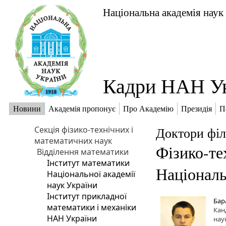
Національна академія наук
Кадри НАН У
Новини
Академія пропонує
Про Академію
Президія
П
Секція фізико-технічних і
Доктори філ
математичних наук
Фізико-те
Відділення математики
Інститут математики
Національ
Національної академії
наук України
Інститут прикладної
Бар
математики і механіки
Кан
НАН України
нау