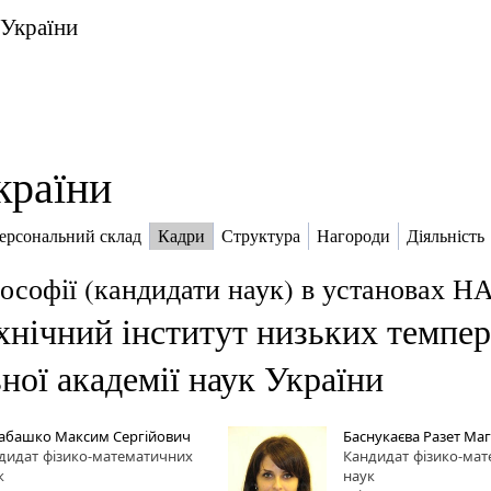
 України
країни
ерсональний склад
Кадри
Структура
Нагороди
Діяльність
ософії (кандидати наук) в установах Н
хнічний інститут низьких темпера
ної академії наук України
абашко Максим Сергійович
Баснукаєва Разет Ма
дидат
фізико-математичних
Кандидат
фізико-ма
к
наук