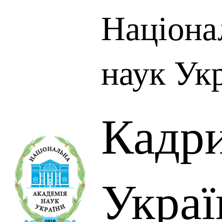
Націона
наук Ук
Кадр
Украї