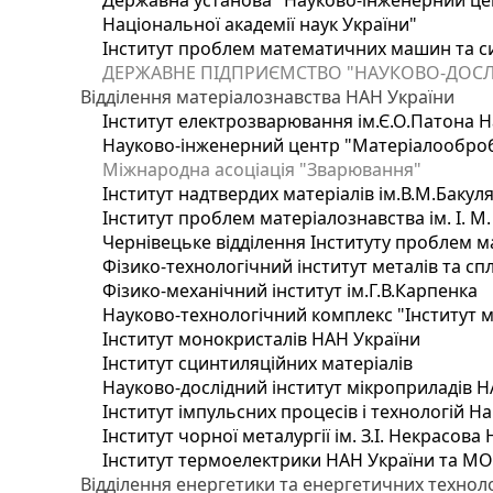
Державна установа "Науково-інженерний цен
Національної академії наук України"
Інститут проблем математичних машин та с
ДЕРЖАВНЕ ПІДПРИЄМСТВО "НАУКОВО-ДОСЛ
Відділення матеріалознавства НАН України
Інститут електрозварювання ім.Є.О.Патона Н
Науково-інженерний центр "Матеріалооброб
Міжнародна асоціація "Зварювання"
Інститут надтвердих матеріалів ім.В.М.Бакул
Інститут проблем матеріалознавства ім. І. М
Чернівецьке відділення Інституту проблем м
Фізико-технологічний інститут металів та сп
Фізико-механічний інститут ім.Г.В.Карпенка
Науково-технологічний комплекс "Інститут 
Інститут монокристалів НАН України
Інститут сцинтиляційних матеріалів
Науково-дослідний інститут мікроприладів Н
Інститут імпульсних процесів і технологій На
Інститут чорної металургії ім. З.І. Некрасова
Інститут термоелектрики НАН України та МО
Відділення енергетики та енергетичних технол