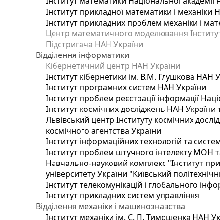
Інститут математики Національної академії 
Інститут прикладної математики і механіки 
Інститут прикладних проблем механіки і мате
Центр математичного моделювання Інституту
Підстригача НАН України
Відділення інформатики
Кібернетичний центр НАН України
Інститут кібернетики ім. В.М. Глушкова НАН 
Інститут програмних систем НАН України
Інститут проблем реєстрації інформації Наці
Інститут космічних досліджень НАН України 
Львівський центр Інституту космічних дослі
космічного агентства України
Інститут інформаційних технологій та систем
Інститут проблем штучного інтелекту МОН т
Навчально-науковий комплекс "Інститут при
університету України "Київський політехнічни
Інститут телекомунікацій і глобального інф
Інститут прикладних систем управління
Відділення механіки і машинознавства
Інститут механіки ім. С. П. Тимошенка НАН У