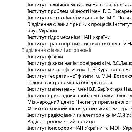
Інститут технічної механіки Національної ак
Інститут проблем міцності імені Г. С. Писаре
Інститут геотехнічної механіки ім. М.С. Поля
Відділення фізики гірничих процесів Інститу
наук України
Інститут гідромеханіки НАН України
Інститут транспортних систем і технологій 
Відділення фізики і астрономії
Інститут фізики
Інститут фізики напівпровідників ім. В.Є.Ла
Інститут металофізики ім. Г. В. Курдюмова На
Інститут теоретичної фізики ім. М.М. Боголю
Головна астрономічна обсерваторія
Інститут магнетизму імені В.Г. Бар'яхтара На
Інститут прикладних проблем фізики і біофі
Міжнародний центр "Інститут прикладної оп
Фізико-технічний інститут низьких температур
Інститут радіофізики та електроніки ім.О.Я.У
Радіоастрономічний інститут
Інститут іоносфери НАН України та МОН Укр