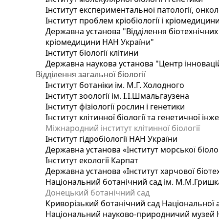
Інститут експериментальної патології, онколог
Інститут проблем кріобіології і кріомедицин
Державна установа "Відділення біотехнічних 
кріомедицини НАН України"
Інститут біології клітини
Державна наукова установа "Центр інноваці
Відділення загальної біології
Інститут ботаніки ім. М.Г. Холодного
Інститут зоології ім. І.І.Шмальгаузена
Інститут фізіології рослин і генетики
Інститут клітинної біології та генетичної інж
Міжнародний інститут клітинної біології
Інститут гідробіології НАН України
Державна установа «Інститут морської біоло
Інститут екології Карпат
Державна установа «Інститут харчової біотех
Національний ботанічний сад ім. М.М.Гришк
Донецький ботанічний сад
Криворізький ботанічний сад Національної а
Національний науково-природничий музей На