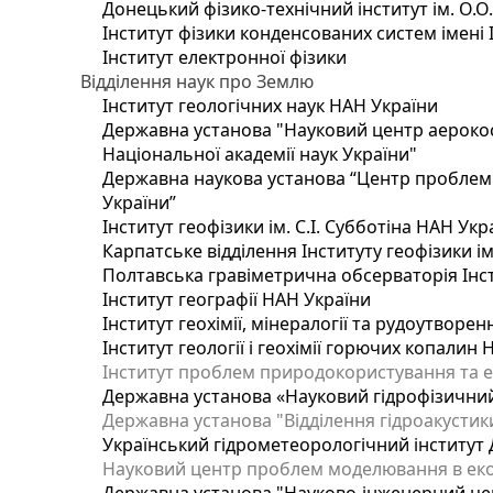
Донецький фізико-технічний інститут ім. О.О
Інститут фізики конденсованих систем імені 
Інститут електронної фізики
Відділення наук про Землю
Інститут геологічних наук НАН України
Державна установа "Науковий центр аерокос
Національної академії наук України"
Державна наукова установа “Центр проблем м
України”
Інститут геофізики ім. С.І. Субботіна НАН Укр
Карпатське відділення Інституту геофізики ім
Полтавська гравіметрична обсерваторія Інсти
Інститут географії НАН України
Інститут геохімії, мінералогії та рудоутворе
Інститут геології і геохімії горючих копалин
Інститут проблем природокористування та е
Державна установа «Науковий гідрофізичний
Державна установа "Відділення гідроакустики
Український гідрометеорологічний інститут
Науковий центр проблем моделювання в еколо