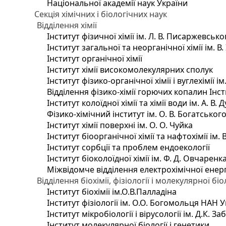
Національної академії наук України
Секція хімічних і біологічних наук
Відділення хімії
Інститут фізичної хімії ім. Л. В. Писаржевсько
Інститут загальної та неорганічної хімії ім. В
Інститут органічної хімії
Інститут хімії високомолекулярних сполук
Інститут фізико-органічної хімії і вуглехімії і
Відділення фізико-хімії горючих копалин Інсти
Інститут колоїдної хімії та хімії води ім. А. 
Фізико-хімічний інститут ім. О. В. Богатсько
Інститут хімії поверхні ім. О. О. Чуйка
Інститут біоорганічної хімії та нафтохімії ім. 
Інститут сорбції та проблем ендоекології
Інститут біоколоїдної хімії ім. Ф. Д. Овчаренк
Міжвідомче відділення електрохімічної енер
Відділення біохімії, фізіології і молекулярної біо
Інститут біохімії ім.О.В.Палладіна
Інститут фізіології ім. О.О. Богомольця НАН 
Інститут мікробіології і вірусології ім. Д.К. 
Інститут молекулярної біології і генетики