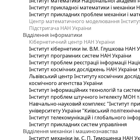
Інститут математики Національної академії 
Інститут прикладної математики і механіки 
Інститут прикладних проблем механіки і мате
Центр математичного моделювання Інституту
Підстригача НАН України
Відділення інформатики
Кібернетичний центр НАН України
Інститут кібернетики ім. В.М. Глушкова НАН 
Інститут програмних систем НАН України
Інститут проблем реєстрації інформації Наці
Інститут космічних досліджень НАН України 
Львівський центр Інституту космічних дослі
космічного агентства України
Інститут інформаційних технологій та систем
Інститут проблем штучного інтелекту МОН т
Навчально-науковий комплекс "Інститут при
університету України "Київський політехнічни
Інститут телекомунікацій і глобального інф
Інститут прикладних систем управління
Відділення механіки і машинознавства
Інститут механіки ім. С. П. Тимошенка НАН У