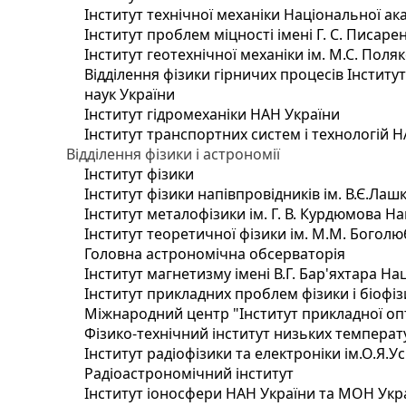
Інститут технічної механіки Національної ак
Інститут проблем міцності імені Г. С. Писаре
Інститут геотехнічної механіки ім. М.С. Поля
Відділення фізики гірничих процесів Інститу
наук України
Інститут гідромеханіки НАН України
Інститут транспортних систем і технологій 
Відділення фізики і астрономії
Інститут фізики
Інститут фізики напівпровідників ім. В.Є.Ла
Інститут металофізики ім. Г. В. Курдюмова На
Інститут теоретичної фізики ім. М.М. Боголю
Головна астрономічна обсерваторія
Інститут магнетизму імені В.Г. Бар'яхтара На
Інститут прикладних проблем фізики і біофі
Міжнародний центр "Інститут прикладної оп
Фізико-технічний інститут низьких температур
Інститут радіофізики та електроніки ім.О.Я.У
Радіоастрономічний інститут
Інститут іоносфери НАН України та МОН Укр