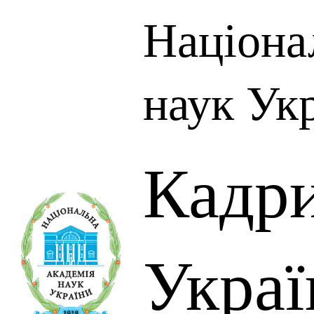
Націона
наук Ук
Кадр
Украї