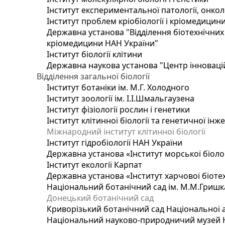
Інститут експериментальної патології, онколог
Інститут проблем кріобіології і кріомедицин
Державна установа "Відділення біотехнічних 
кріомедицини НАН України"
Інститут біології клітини
Державна наукова установа "Центр інноваці
Відділення загальної біології
Інститут ботаніки ім. М.Г. Холодного
Інститут зоології ім. І.І.Шмальгаузена
Інститут фізіології рослин і генетики
Інститут клітинної біології та генетичної інж
Міжнародний інститут клітинної біології
Інститут гідробіології НАН України
Державна установа «Інститут морської біоло
Інститут екології Карпат
Державна установа «Інститут харчової біотех
Національний ботанічний сад ім. М.М.Гришк
Донецький ботанічний сад
Криворізький ботанічний сад Національної а
Національний науково-природничий музей На