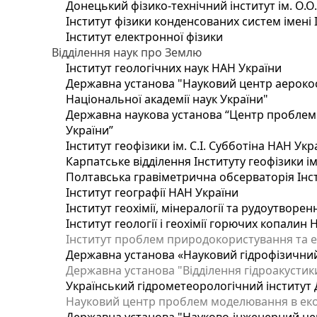
Донецький фізико-технічний інститут ім. О.О
Інститут фізики конденсованих систем імені 
Інститут електронної фізики
Відділення наук про Землю
Інститут геологічних наук НАН України
Державна установа "Науковий центр аерокос
Національної академії наук України"
Державна наукова установа “Центр проблем м
України”
Інститут геофізики ім. С.І. Субботіна НАН Укр
Карпатське відділення Інституту геофізики ім
Полтавська гравіметрична обсерваторія Інсти
Інститут географії НАН України
Інститут геохімії, мінералогії та рудоутворе
Інститут геології і геохімії горючих копалин
Інститут проблем природокористування та е
Державна установа «Науковий гідрофізичний
Державна установа "Відділення гідроакустики
Український гідрометеорологічний інститут
Науковий центр проблем моделювання в еколо