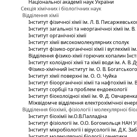
Національної академії наук України
Секція хімічних і біологічних наук
Відділення хімії
Інститут фізичної хімії ім. Л. В. Писаржевсько
Інститут загальної та неорганічної хімії ім. В
Інститут органічної хімії
Інститут хімії високомолекулярних сполук
Інститут фізико-органічної хімії і вуглехімії і
Відділення фізико-хімії горючих копалин Інсти
Інститут колоїдної хімії та хімії води ім. А. 
Фізико-хімічний інститут ім. О. В. Богатсько
Інститут хімії поверхні ім. О. О. Чуйка
Інститут біоорганічної хімії та нафтохімії ім. 
Інститут сорбції та проблем ендоекології
Інститут біоколоїдної хімії ім. Ф. Д. Овчаренк
Міжвідомче відділення електрохімічної енер
Відділення біохімії, фізіології і молекулярної біо
Інститут біохімії ім.О.В.Палладіна
Інститут фізіології ім. О.О. Богомольця НАН 
Інститут мікробіології і вірусології ім. Д.К. 
Інститут молекулярної біології і генетики