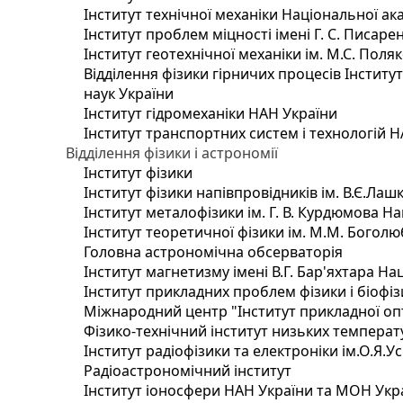
Інститут технічної механіки Національної ак
Інститут проблем міцності імені Г. С. Писаре
Інститут геотехнічної механіки ім. М.С. Поля
Відділення фізики гірничих процесів Інститу
наук України
Інститут гідромеханіки НАН України
Інститут транспортних систем і технологій 
Відділення фізики і астрономії
Інститут фізики
Інститут фізики напівпровідників ім. В.Є.Ла
Інститут металофізики ім. Г. В. Курдюмова На
Інститут теоретичної фізики ім. М.М. Боголю
Головна астрономічна обсерваторія
Інститут магнетизму імені В.Г. Бар'яхтара На
Інститут прикладних проблем фізики і біофі
Міжнародний центр "Інститут прикладної оп
Фізико-технічний інститут низьких температур
Інститут радіофізики та електроніки ім.О.Я.У
Радіоастрономічний інститут
Інститут іоносфери НАН України та МОН Укр