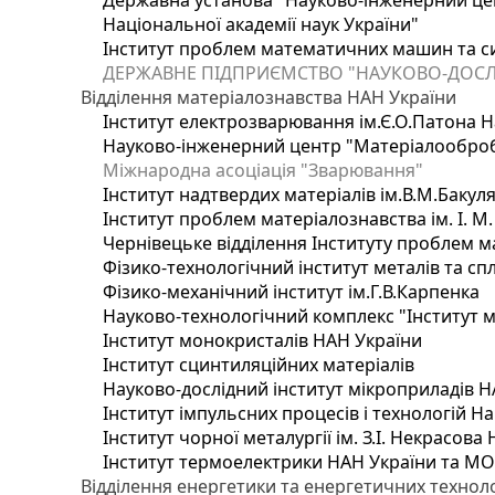
Державна установа "Науково-інженерний цен
Національної академії наук України"
Інститут проблем математичних машин та с
ДЕРЖАВНЕ ПІДПРИЄМСТВО "НАУКОВО-ДОСЛ
Відділення матеріалознавства НАН України
Інститут електрозварювання ім.Є.О.Патона Н
Науково-інженерний центр "Матеріалооброб
Міжнародна асоціація "Зварювання"
Інститут надтвердих матеріалів ім.В.М.Бакул
Інститут проблем матеріалознавства ім. І. М
Чернівецьке відділення Інституту проблем м
Фізико-технологічний інститут металів та сп
Фізико-механічний інститут ім.Г.В.Карпенка
Науково-технологічний комплекс "Інститут 
Інститут монокристалів НАН України
Інститут сцинтиляційних матеріалів
Науково-дослідний інститут мікроприладів Н
Інститут імпульсних процесів і технологій На
Інститут чорної металургії ім. З.І. Некрасова
Інститут термоелектрики НАН України та МО
Відділення енергетики та енергетичних технол