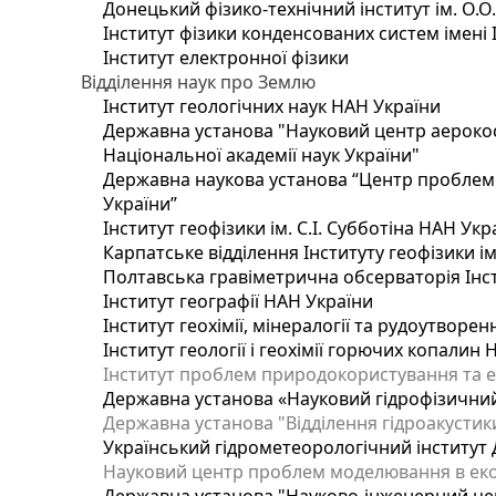
Донецький фізико-технічний інститут ім. О.О
Інститут фізики конденсованих систем імені 
Інститут електронної фізики
Відділення наук про Землю
Інститут геологічних наук НАН України
Державна установа "Науковий центр аерокос
Національної академії наук України"
Державна наукова установа “Центр проблем м
України”
Інститут геофізики ім. С.І. Субботіна НАН Укр
Карпатське відділення Інституту геофізики ім
Полтавська гравіметрична обсерваторія Інсти
Інститут географії НАН України
Інститут геохімії, мінералогії та рудоутворе
Інститут геології і геохімії горючих копалин
Інститут проблем природокористування та е
Державна установа «Науковий гідрофізичний
Державна установа "Відділення гідроакустики
Український гідрометеорологічний інститут
Науковий центр проблем моделювання в еколо