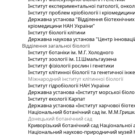
Інститут експериментальної патології, онколог
Інститут проблем кріобіології і кріомедицин
Державна установа "Відділення біотехнічних 
кріомедицини НАН України"
Інститут біології клітини
Державна наукова установа "Центр інноваці
Відділення загальної біології
Інститут ботаніки ім. М.Г. Холодного
Інститут зоології ім. І.І.Шмальгаузена
Інститут фізіології рослин і генетики
Інститут клітинної біології та генетичної інж
Міжнародний інститут клітинної біології
Інститут гідробіології НАН України
Державна установа «Інститут морської біоло
Інститут екології Карпат
Державна установа «Інститут харчової біотех
Національний ботанічний сад ім. М.М.Гришк
Донецький ботанічний сад
Криворізький ботанічний сад Національної а
Національний науково-природничий музей На