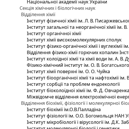
Національної академії наук України
Секція хімічних і біологічних наук
Відділення хімії
Інститут фізичної хімії ім. Л. В. Писаржевсько
Інститут загальної та неорганічної хімії ім. В
Інститут органічної хімії
Інститут хімії високомолекулярних сполук
Інститут фізико-органічної хімії і вуглехімії і
Відділення фізико-хімії горючих копалин Інсти
Інститут колоїдної хімії та хімії води ім. А. 
Фізико-хімічний інститут ім. О. В. Богатсько
Інститут хімії поверхні ім. О. О. Чуйка
Інститут біоорганічної хімії та нафтохімії ім. 
Інститут сорбції та проблем ендоекології
Інститут біоколоїдної хімії ім. Ф. Д. Овчаренк
Міжвідомче відділення електрохімічної енер
Відділення біохімії, фізіології і молекулярної біо
Інститут біохімії ім.О.В.Палладіна
Інститут фізіології ім. О.О. Богомольця НАН 
Інститут мікробіології і вірусології ім. Д.К. 
Інститут молекулярної біології і генетики