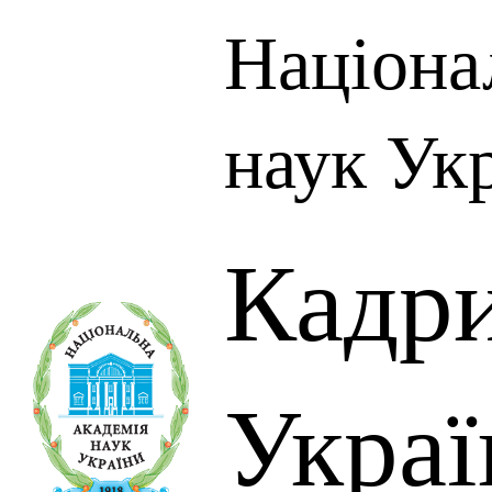
Націона
наук Ук
Кадр
Украї