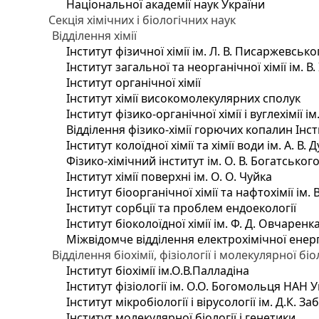
Національної академії наук України
Секція хімічних і біологічних наук
Відділення хімії
Інститут фізичної хімії ім. Л. В. Писаржевсько
Інститут загальної та неорганічної хімії ім. В
Інститут органічної хімії
Інститут хімії високомолекулярних сполук
Інститут фізико-органічної хімії і вуглехімії і
Відділення фізико-хімії горючих копалин Інсти
Інститут колоїдної хімії та хімії води ім. А. 
Фізико-хімічний інститут ім. О. В. Богатсько
Інститут хімії поверхні ім. О. О. Чуйка
Інститут біоорганічної хімії та нафтохімії ім. 
Інститут сорбції та проблем ендоекології
Інститут біоколоїдної хімії ім. Ф. Д. Овчаренк
Міжвідомче відділення електрохімічної енер
Відділення біохімії, фізіології і молекулярної біо
Інститут біохімії ім.О.В.Палладіна
Інститут фізіології ім. О.О. Богомольця НАН 
Інститут мікробіології і вірусології ім. Д.К. 
Інститут молекулярної біології і генетики