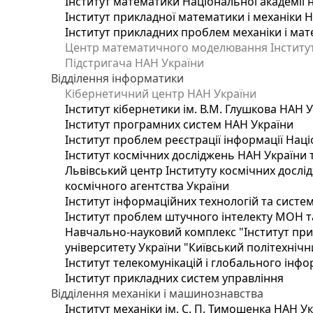
Інститут математики Національної академії 
Інститут прикладної математики і механіки 
Інститут прикладних проблем механіки і мате
Центр математичного моделювання Інституту
Підстригача НАН України
Відділення інформатики
Кібернетичний центр НАН України
Інститут кібернетики ім. В.М. Глушкова НАН 
Інститут програмних систем НАН України
Інститут проблем реєстрації інформації Наці
Інститут космічних досліджень НАН України 
Львівський центр Інституту космічних дослі
космічного агентства України
Інститут інформаційних технологій та систем
Інститут проблем штучного інтелекту МОН т
Навчально-науковий комплекс "Інститут при
університету України "Київський політехнічни
Інститут телекомунікацій і глобального інф
Інститут прикладних систем управління
Відділення механіки і машинознавства
Інститут механіки ім. С. П. Тимошенка НАН У