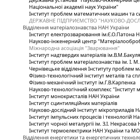
Державна установа "Науково-інженерний цен
Національної академії наук України"
Інститут проблем математичних машин та с
ДЕРЖАВНЕ ПІДПРИЄМСТВО "НАУКОВО-ДОСЛ
Відділення матеріалознавства НАН України
Інститут електрозварювання ім.Є.О.Патона Н
Науково-інженерний центр "Матеріалооброб
Міжнародна асоціація "Зварювання"
Інститут надтвердих матеріалів ім.В.М.Бакул
Інститут проблем матеріалознавства ім. І. М
Чернівецьке відділення Інституту проблем м
Фізико-технологічний інститут металів та сп
Фізико-механічний інститут ім.Г.В.Карпенка
Науково-технологічний комплекс "Інститут 
Інститут монокристалів НАН України
Інститут сцинтиляційних матеріалів
Науково-дослідний інститут мікроприладів Н
Інститут імпульсних процесів і технологій На
Інститут чорної металургії ім. З.І. Некрасова
Інститут термоелектрики НАН України та МО
Відділення енергетики та енергетичних технол