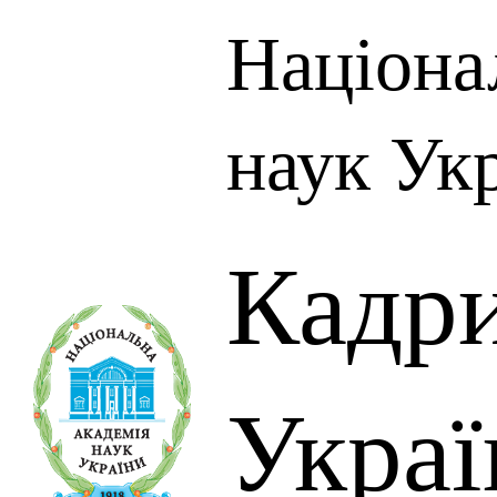
Націона
наук Ук
Кадр
Украї