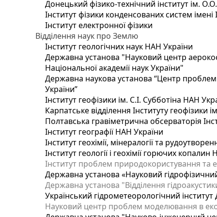
Донецький фізико-технічний інститут ім. О.О
Інститут фізики конденсованих систем імені 
Інститут електронної фізики
Відділення наук про Землю
Інститут геологічних наук НАН України
Державна установа "Науковий центр аерокос
Національної академії наук України"
Державна наукова установа “Центр проблем м
України”
Інститут геофізики ім. С.І. Субботіна НАН Укр
Карпатське відділення Інституту геофізики ім
Полтавська гравіметрична обсерваторія Інсти
Інститут географії НАН України
Інститут геохімії, мінералогії та рудоутворе
Інститут геології і геохімії горючих копалин
Інститут проблем природокористування та е
Державна установа «Науковий гідрофізичний
Державна установа "Відділення гідроакустики
Український гідрометеорологічний інститут
Науковий центр проблем моделювання в еколо