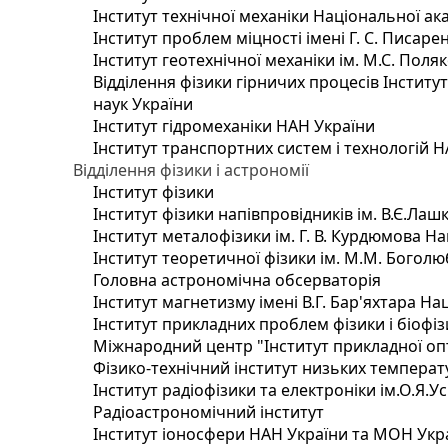
Інститут технічної механіки Національної ак
Інститут проблем міцності імені Г. С. Писаре
Інститут геотехнічної механіки ім. М.С. Поля
Відділення фізики гірничих процесів Інститу
наук України
Інститут гідромеханіки НАН України
Інститут транспортних систем і технологій 
Відділення фізики і астрономії
Інститут фізики
Інститут фізики напівпровідників ім. В.Є.Ла
Інститут металофізики ім. Г. В. Курдюмова На
Інститут теоретичної фізики ім. М.М. Боголю
Головна астрономічна обсерваторія
Інститут магнетизму імені В.Г. Бар'яхтара На
Інститут прикладних проблем фізики і біофі
Міжнародний центр "Інститут прикладної оп
Фізико-технічний інститут низьких температур
Інститут радіофізики та електроніки ім.О.Я.У
Радіоастрономічний інститут
Інститут іоносфери НАН України та МОН Укр