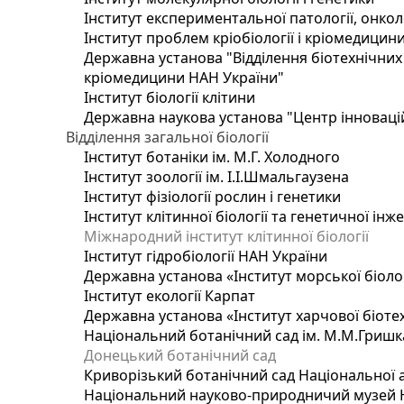
Інститут експериментальної патології, онколог
Інститут проблем кріобіології і кріомедицин
Державна установа "Відділення біотехнічних 
кріомедицини НАН України"
Інститут біології клітини
Державна наукова установа "Центр інноваці
Відділення загальної біології
Інститут ботаніки ім. М.Г. Холодного
Інститут зоології ім. І.І.Шмальгаузена
Інститут фізіології рослин і генетики
Інститут клітинної біології та генетичної інж
Міжнародний інститут клітинної біології
Інститут гідробіології НАН України
Державна установа «Інститут морської біоло
Інститут екології Карпат
Державна установа «Інститут харчової біотех
Національний ботанічний сад ім. М.М.Гришк
Донецький ботанічний сад
Криворізький ботанічний сад Національної а
Національний науково-природничий музей На