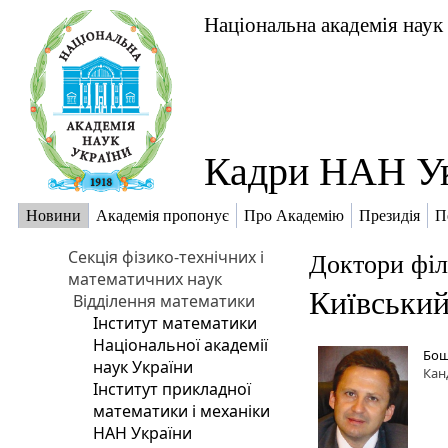
Національна академія наук
Кадри НАН У
Новини
Академія пропонує
Про Академію
Президія
П
Секція фізико-технічних і
Доктори філ
математичних наук
Київський
Відділення математики
Інститут математики
Національної академії
Бош
наук України
Кан
Інститут прикладної
математики і механіки
НАН України