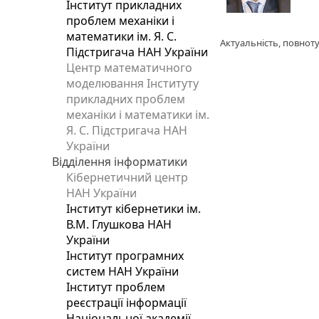
Інститут прикладних
проблем механіки і
математики ім. Я. С.
Актуальність, повноту
Підстригача НАН України
Центр математичного
моделювання Інституту
прикладних проблем
механіки і математики ім.
Я. С. Підстригача НАН
України
Відділення інформатики
Кібернетичний центр
НАН України
Інститут кібернетики ім.
В.М. Глушкова НАН
України
Інститут програмних
систем НАН України
Інститут проблем
реєстрації інформації
Національної академії