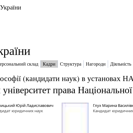
 України
країни
ерсональний склад
Кадри
Структура
Нагороди
Діяльність
ософії (кандидати наук) в установах Н
 університет права Національної
ицький Юрій Ладиславович
Глух Марина Василів
дидат
юридичних наук
Кандидат
юридичних