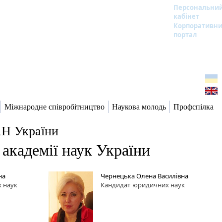
Персональни
кабінет
Корпоративн
портал
Міжнародне співробітництво
Наукова молодь
Профспілка
АН України
 академії наук України
на
Чернецька Олена Василівна
 наук
Кандидат
юридичних наук