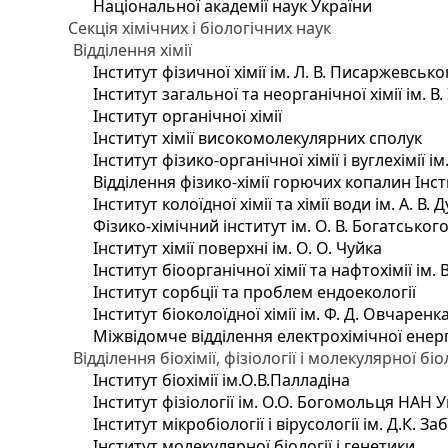
Національної академії наук України
Секція хімічних і біологічних наук
Відділення хімії
Інститут фізичної хімії ім. Л. В. Писаржевсько
Інститут загальної та неорганічної хімії ім. В
Інститут органічної хімії
Інститут хімії високомолекулярних сполук
Інститут фізико-органічної хімії і вуглехімії і
Відділення фізико-хімії горючих копалин Інсти
Інститут колоїдної хімії та хімії води ім. А. 
Фізико-хімічний інститут ім. О. В. Богатсько
Інститут хімії поверхні ім. О. О. Чуйка
Інститут біоорганічної хімії та нафтохімії ім. 
Інститут сорбції та проблем ендоекології
Інститут біоколоїдної хімії ім. Ф. Д. Овчаренк
Міжвідомче відділення електрохімічної енер
Відділення біохімії, фізіології і молекулярної біо
Інститут біохімії ім.О.В.Палладіна
Інститут фізіології ім. О.О. Богомольця НАН 
Інститут мікробіології і вірусології ім. Д.К. 
Інститут молекулярної біології і генетики