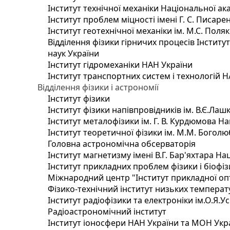
Інститут технічної механіки Національної ак
Інститут проблем міцності імені Г. С. Писаре
Інститут геотехнічної механіки ім. М.С. Поля
Відділення фізики гірничих процесів Інститу
наук України
Інститут гідромеханіки НАН України
Інститут транспортних систем і технологій 
Відділення фізики і астрономії
Інститут фізики
Інститут фізики напівпровідників ім. В.Є.Ла
Інститут металофізики ім. Г. В. Курдюмова На
Інститут теоретичної фізики ім. М.М. Боголю
Головна астрономічна обсерваторія
Інститут магнетизму імені В.Г. Бар'яхтара На
Інститут прикладних проблем фізики і біофі
Міжнародний центр "Інститут прикладної оп
Фізико-технічний інститут низьких температур
Інститут радіофізики та електроніки ім.О.Я.У
Радіоастрономічний інститут
Інститут іоносфери НАН України та МОН Укр