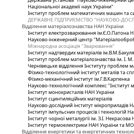
Державна установа "Науково-інженерний цен
Національної академії наук України"
Інститут проблем математичних машин та с
ДЕРЖАВНЕ ПІДПРИЄМСТВО "НАУКОВО-ДОСЛ
Відділення матеріалознавства НАН України
Інститут електрозварювання ім.Є.О.Патона Н
Науково-інженерний центр "Матеріалооброб
Міжнародна асоціація "Зварювання"
Інститут надтвердих матеріалів ім.В.М.Бакул
Інститут проблем матеріалознавства ім. І. М
Чернівецьке відділення Інституту проблем м
Фізико-технологічний інститут металів та сп
Фізико-механічний інститут ім.Г.В.Карпенка
Науково-технологічний комплекс "Інститут 
Інститут монокристалів НАН України
Інститут сцинтиляційних матеріалів
Науково-дослідний інститут мікроприладів Н
Інститут імпульсних процесів і технологій На
Інститут чорної металургії ім. З.І. Некрасова
Інститут термоелектрики НАН України та МО
Відділення енергетики та енергетичних технол