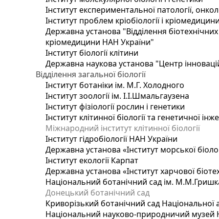
Інститут експериментальної патології, онколог
Інститут проблем кріобіології і кріомедицин
Державна установа "Відділення біотехнічних 
кріомедицини НАН України"
Інститут біології клітини
Державна наукова установа "Центр інноваці
Відділення загальної біології
Інститут ботаніки ім. М.Г. Холодного
Інститут зоології ім. І.І.Шмальгаузена
Інститут фізіології рослин і генетики
Інститут клітинної біології та генетичної інж
Міжнародний інститут клітинної біології
Інститут гідробіології НАН України
Державна установа «Інститут морської біоло
Інститут екології Карпат
Державна установа «Інститут харчової біотех
Національний ботанічний сад ім. М.М.Гришк
Донецький ботанічний сад
Криворізький ботанічний сад Національної а
Національний науково-природничий музей На