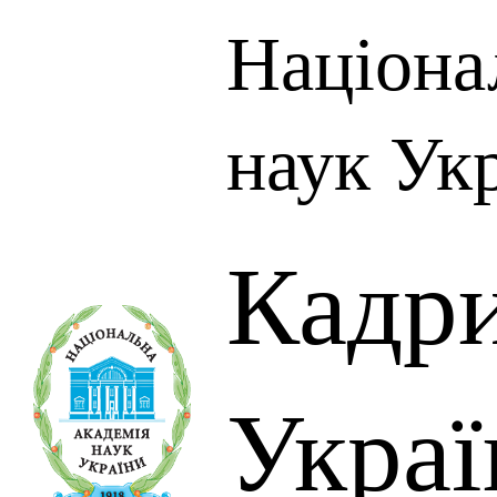
Націона
наук Ук
Кадр
Украї