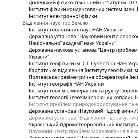
Донецький фізико-технічний інститут ім. О.О
Інститут фізики конденсованих систем імені 
Інститут електронної фізики
Відділення наук про Землю
Інститут геологічних наук НАН України
Державна установа "Науковий центр аерокос
Національної академії наук України"
Державна наукова установа “Центр проблем м
України”
Інститут геофізики ім. С.І. Субботіна НАН Укр
Карпатське відділення Інституту геофізики ім
Полтавська гравіметрична обсерваторія Інсти
Інститут географії НАН України
Інститут геохімії, мінералогії та рудоутворе
Інститут геології і геохімії горючих копалин
Інститут проблем природокористування та е
Державна установа «Науковий гідрофізичний
Державна установа "Відділення гідроакустики
Український гідрометеорологічний інститут
Науковий центр проблем моделювання в еколо