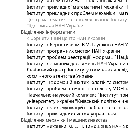
Інститут математики Національної академії 
Інститут прикладної математики і механіки 
Інститут прикладних проблем механіки і мате
Центр математичного моделювання Інституту
Підстригача НАН України
Відділення інформатики
Кібернетичний центр НАН України
Інститут кібернетики ім. В.М. Глушкова НАН 
Інститут програмних систем НАН України
Інститут проблем реєстрації інформації Наці
Інститут космічних досліджень НАН України 
Львівський центр Інституту космічних дослі
космічного агентства України
Інститут інформаційних технологій та систем
Інститут проблем штучного інтелекту МОН т
Навчально-науковий комплекс "Інститут при
університету України "Київський політехнічни
Інститут телекомунікацій і глобального інф
Інститут прикладних систем управління
Відділення механіки і машинознавства
Інститут механіки ім. С. П. Тимошенка НАН У