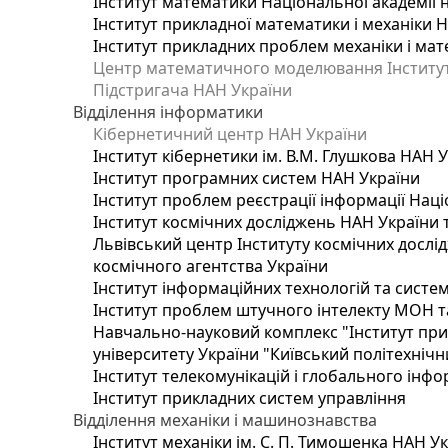
Інститут математики Національної академії 
Інститут прикладної математики і механіки 
Інститут прикладних проблем механіки і мате
Центр математичного моделювання Інституту
Підстригача НАН України
Відділення інформатики
Кібернетичний центр НАН України
Інститут кібернетики ім. В.М. Глушкова НАН 
Інститут програмних систем НАН України
Інститут проблем реєстрації інформації Наці
Інститут космічних досліджень НАН України 
Львівський центр Інституту космічних дослі
космічного агентства України
Інститут інформаційних технологій та систем
Інститут проблем штучного інтелекту МОН т
Навчально-науковий комплекс "Інститут при
університету України "Київський політехнічни
Інститут телекомунікацій і глобального інф
Інститут прикладних систем управління
Відділення механіки і машинознавства
Інститут механіки ім. С. П. Тимошенка НАН У