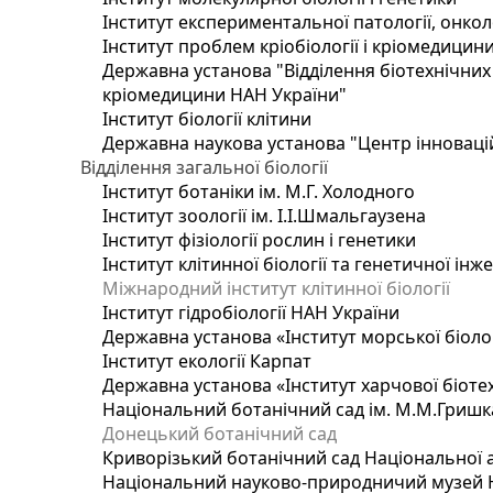
Інститут експериментальної патології, онколог
Інститут проблем кріобіології і кріомедицин
Державна установа "Відділення біотехнічних 
кріомедицини НАН України"
Інститут біології клітини
Державна наукова установа "Центр інноваці
Відділення загальної біології
Інститут ботаніки ім. М.Г. Холодного
Інститут зоології ім. І.І.Шмальгаузена
Інститут фізіології рослин і генетики
Інститут клітинної біології та генетичної інж
Міжнародний інститут клітинної біології
Інститут гідробіології НАН України
Державна установа «Інститут морської біоло
Інститут екології Карпат
Державна установа «Інститут харчової біотех
Національний ботанічний сад ім. М.М.Гришк
Донецький ботанічний сад
Криворізький ботанічний сад Національної а
Національний науково-природничий музей На