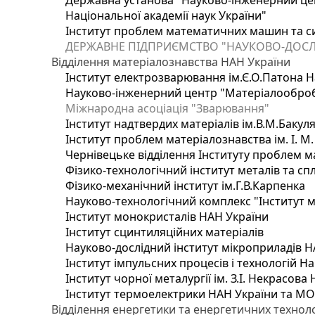
Державна установа "Науково-інженерний цен
Національної академії наук України"
Інститут проблем математичних машин та с
ДЕРЖАВНЕ ПІДПРИЄМСТВО "НАУКОВО-ДОСЛ
Відділення матеріалознавства НАН України
Інститут електрозварювання ім.Є.О.Патона Н
Науково-інженерний центр "Матеріалооброб
Міжнародна асоціація "Зварювання"
Інститут надтвердих матеріалів ім.В.М.Бакул
Інститут проблем матеріалознавства ім. І. М
Чернівецьке відділення Інституту проблем м
Фізико-технологічний інститут металів та сп
Фізико-механічний інститут ім.Г.В.Карпенка
Науково-технологічний комплекс "Інститут 
Інститут монокристалів НАН України
Інститут сцинтиляційних матеріалів
Науково-дослідний інститут мікроприладів Н
Інститут імпульсних процесів і технологій На
Інститут чорної металургії ім. З.І. Некрасова
Інститут термоелектрики НАН України та МО
Відділення енергетики та енергетичних технол