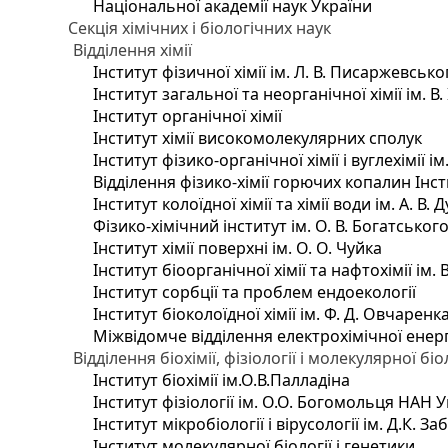
Національної академії наук України
Секція хімічних і біологічних наук
Відділення хімії
Інститут фізичної хімії ім. Л. В. Писаржевсько
Інститут загальної та неорганічної хімії ім. В
Інститут органічної хімії
Інститут хімії високомолекулярних сполук
Інститут фізико-органічної хімії і вуглехімії і
Відділення фізико-хімії горючих копалин Інсти
Інститут колоїдної хімії та хімії води ім. А. 
Фізико-хімічний інститут ім. О. В. Богатсько
Інститут хімії поверхні ім. О. О. Чуйка
Інститут біоорганічної хімії та нафтохімії ім. 
Інститут сорбції та проблем ендоекології
Інститут біоколоїдної хімії ім. Ф. Д. Овчаренк
Міжвідомче відділення електрохімічної енер
Відділення біохімії, фізіології і молекулярної біо
Інститут біохімії ім.О.В.Палладіна
Інститут фізіології ім. О.О. Богомольця НАН 
Інститут мікробіології і вірусології ім. Д.К. 
Інститут молекулярної біології і генетики