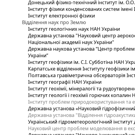
Донецький фізико-технічний інститут ім. О.О
Інститут фізики конденсованих систем імені 
Інститут електронної фізики
Відділення наук про Землю
Інститут геологічних наук НАН України
Державна установа "Науковий центр аерокос
Національної академії наук України"
Державна наукова установа “Центр проблем м
України”
Інститут геофізики ім. С.І. Субботіна НАН Укр
Карпатське відділення Інституту геофізики ім
Полтавська гравіметрична обсерваторія Інсти
Інститут географії НАН України
Інститут геохімії, мінералогії та рудоутворе
Інститут геології і геохімії горючих копалин
Інститут проблем природокористування та е
Державна установа «Науковий гідрофізичний
Державна установа "Відділення гідроакустики
Український гідрометеорологічний інститут
Науковий центр проблем моделювання в еколо