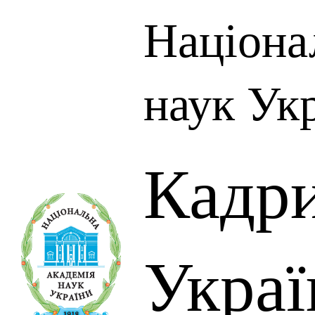
Націона
наук Ук
Кадр
Украї