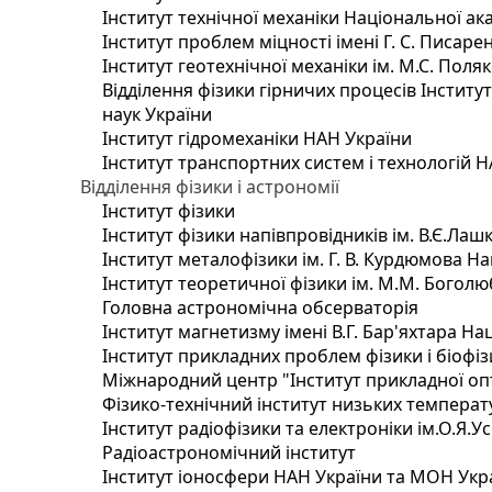
Інститут технічної механіки Національної ак
Інститут проблем міцності імені Г. С. Писаре
Інститут геотехнічної механіки ім. М.С. Поля
Відділення фізики гірничих процесів Інститу
наук України
Інститут гідромеханіки НАН України
Інститут транспортних систем і технологій 
Відділення фізики і астрономії
Інститут фізики
Інститут фізики напівпровідників ім. В.Є.Ла
Інститут металофізики ім. Г. В. Курдюмова На
Інститут теоретичної фізики ім. М.М. Боголю
Головна астрономічна обсерваторія
Інститут магнетизму імені В.Г. Бар'яхтара На
Інститут прикладних проблем фізики і біофі
Міжнародний центр "Інститут прикладної оп
Фізико-технічний інститут низьких температур
Інститут радіофізики та електроніки ім.О.Я.У
Радіоастрономічний інститут
Інститут іоносфери НАН України та МОН Укр