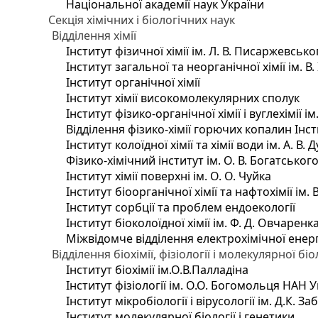
Національної академії наук України
Секція хімічних і біологічних наук
Відділення хімії
Інститут фізичної хімії ім. Л. В. Писаржевсько
Інститут загальної та неорганічної хімії ім. В
Інститут органічної хімії
Інститут хімії високомолекулярних сполук
Інститут фізико-органічної хімії і вуглехімії і
Відділення фізико-хімії горючих копалин Інсти
Інститут колоїдної хімії та хімії води ім. А. 
Фізико-хімічний інститут ім. О. В. Богатсько
Інститут хімії поверхні ім. О. О. Чуйка
Інститут біоорганічної хімії та нафтохімії ім. 
Інститут сорбції та проблем ендоекології
Інститут біоколоїдної хімії ім. Ф. Д. Овчаренк
Міжвідомче відділення електрохімічної енер
Відділення біохімії, фізіології і молекулярної біо
Інститут біохімії ім.О.В.Палладіна
Інститут фізіології ім. О.О. Богомольця НАН 
Інститут мікробіології і вірусології ім. Д.К. 
Інститут молекулярної біології і генетики