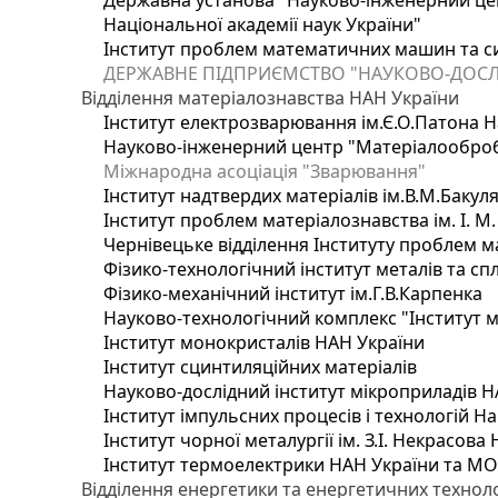
Державна установа "Науково-інженерний цен
Національної академії наук України"
Інститут проблем математичних машин та с
ДЕРЖАВНЕ ПІДПРИЄМСТВО "НАУКОВО-ДОСЛ
Відділення матеріалознавства НАН України
Інститут електрозварювання ім.Є.О.Патона Н
Науково-інженерний центр "Матеріалооброб
Міжнародна асоціація "Зварювання"
Інститут надтвердих матеріалів ім.В.М.Бакул
Інститут проблем матеріалознавства ім. І. М
Чернівецьке відділення Інституту проблем м
Фізико-технологічний інститут металів та сп
Фізико-механічний інститут ім.Г.В.Карпенка
Науково-технологічний комплекс "Інститут 
Інститут монокристалів НАН України
Інститут сцинтиляційних матеріалів
Науково-дослідний інститут мікроприладів Н
Інститут імпульсних процесів і технологій На
Інститут чорної металургії ім. З.І. Некрасова
Інститут термоелектрики НАН України та МО
Відділення енергетики та енергетичних технол