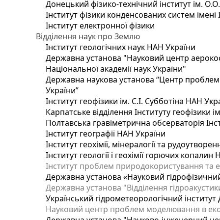
Донецький фізико-технічний інститут ім. О.О
Інститут фізики конденсованих систем імені 
Інститут електронної фізики
Відділення наук про Землю
Інститут геологічних наук НАН України
Державна установа "Науковий центр аерокос
Національної академії наук України"
Державна наукова установа “Центр проблем м
України”
Інститут геофізики ім. С.І. Субботіна НАН Укр
Карпатське відділення Інституту геофізики ім
Полтавська гравіметрична обсерваторія Інсти
Інститут географії НАН України
Інститут геохімії, мінералогії та рудоутворе
Інститут геології і геохімії горючих копалин
Інститут проблем природокористування та е
Державна установа «Науковий гідрофізичний
Державна установа "Відділення гідроакустики
Український гідрометеорологічний інститут
Науковий центр проблем моделювання в еколо