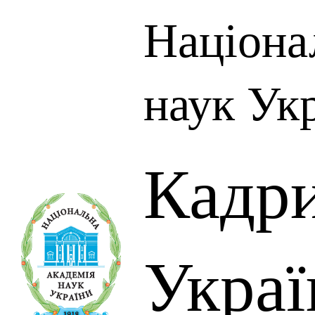
Націона
наук Ук
Кадр
Украї