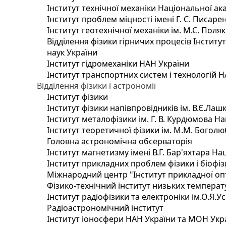
Інститут технічної механіки Національної ак
Інститут проблем міцності імені Г. С. Писаре
Інститут геотехнічної механіки ім. М.С. Поля
Відділення фізики гірничих процесів Інститу
наук України
Інститут гідромеханіки НАН України
Інститут транспортних систем і технологій 
Відділення фізики і астрономії
Інститут фізики
Інститут фізики напівпровідників ім. В.Є.Ла
Інститут металофізики ім. Г. В. Курдюмова На
Інститут теоретичної фізики ім. М.М. Боголю
Головна астрономічна обсерваторія
Інститут магнетизму імені В.Г. Бар'яхтара На
Інститут прикладних проблем фізики і біофі
Міжнародний центр "Інститут прикладної оп
Фізико-технічний інститут низьких температур
Інститут радіофізики та електроніки ім.О.Я.У
Радіоастрономічний інститут
Інститут іоносфери НАН України та МОН Укр