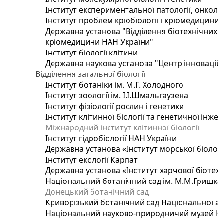
Інститут експериментальної патології, онколог
Інститут проблем кріобіології і кріомедицин
Державна установа "Відділення біотехнічних 
кріомедицини НАН України"
Інститут біології клітини
Державна наукова установа "Центр інноваці
Відділення загальної біології
Інститут ботаніки ім. М.Г. Холодного
Інститут зоології ім. І.І.Шмальгаузена
Інститут фізіології рослин і генетики
Інститут клітинної біології та генетичної інж
Міжнародний інститут клітинної біології
Інститут гідробіології НАН України
Державна установа «Інститут морської біоло
Інститут екології Карпат
Державна установа «Інститут харчової біотех
Національний ботанічний сад ім. М.М.Гришк
Донецький ботанічний сад
Криворізький ботанічний сад Національної а
Національний науково-природничий музей На