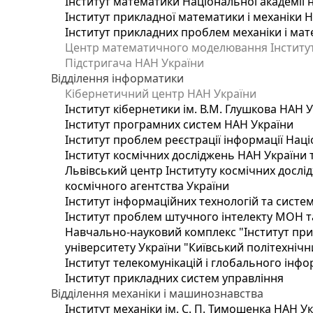
Інститут математики Національної академії 
Інститут прикладної математики і механіки 
Інститут прикладних проблем механіки і мате
Центр математичного моделювання Інституту
Підстригача НАН України
Відділення інформатики
Кібернетичний центр НАН України
Інститут кібернетики ім. В.М. Глушкова НАН 
Інститут програмних систем НАН України
Інститут проблем реєстрації інформації Наці
Інститут космічних досліджень НАН України 
Львівський центр Інституту космічних дослі
космічного агентства України
Інститут інформаційних технологій та систем
Інститут проблем штучного інтелекту МОН т
Навчально-науковий комплекс "Інститут при
університету України "Київський політехнічни
Інститут телекомунікацій і глобального інф
Інститут прикладних систем управління
Відділення механіки і машинознавства
Інститут механіки ім. С. П. Тимошенка НАН У