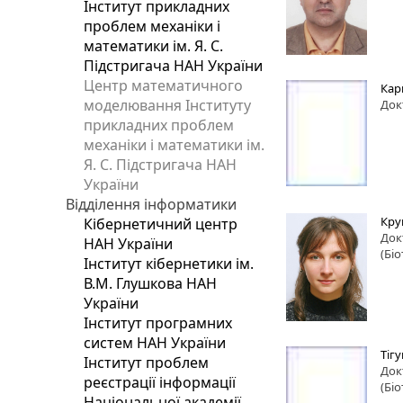
Інститут прикладних
проблем механіки і
математики ім. Я. С.
Підстригача НАН України
Центр математичного
Кар
моделювання Інституту
Док
прикладних проблем
механіки і математики ім.
Я. С. Підстригача НАН
України
Відділення інформатики
Кру
Кібернетичний центр
Док
НАН України
(Бі
Інститут кібернетики ім.
В.М. Глушкова НАН
України
Інститут програмних
систем НАН України
Тіг
Інститут проблем
Док
реєстрації інформації
(Бі
Національної академії