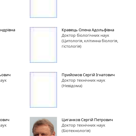
андрівна
Кравець Олена Адольфівна
Доктор
біологічних наук
(Цитологія, клітинна біологія,
гістологія)
ьович
Прийомов Сергій Ігнатович
наук
Доктор
технічних наук
(Невідома)
рович
Циганков Сергій Петрович
наук
Доктор
технічних наук
(Біотехнологія)