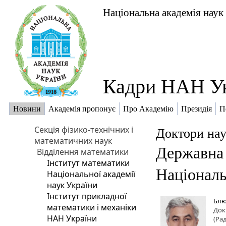
Національна академія наук
Кадри НАН У
Новини
Академія пропонує
Про Академію
Президія
П
Секція фізико-технічних і
Доктори нау
математичних наук
Державна 
Відділення математики
Інститут математики
Національ
Національної академії
наук України
Інститут прикладної
Блю
математики і механіки
Док
НАН України
(Рад