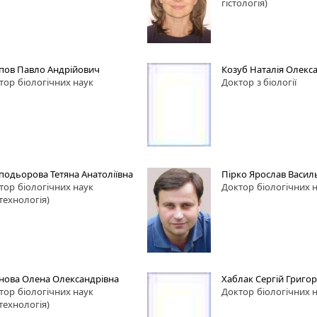
гістологія)
пов Павло Андрійович
Козуб Наталія Олекс
тор
біологічних наук
Доктор
з біології
подьорова Тетяна Анатоліївна
Пірко Ярослав Васил
тор
біологічних наук
Доктор
біологічних 
отехнологія)
унова Олена Олександрівна
Хаблак Сергій Григо
тор
біологічних наук
Доктор
біологічних 
отехнологія)