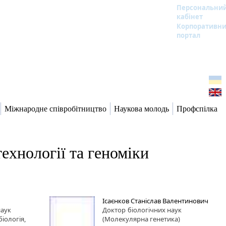
Персональни
кабінет
Корпоративн
портал
Міжнародне співробітництво
Наукова молодь
Профспілка
ехнології та геноміки
Ісаєнков Станіслав Валентинович
наук
Доктор
біологічних наук
біологія,
(Молекулярна генетика)