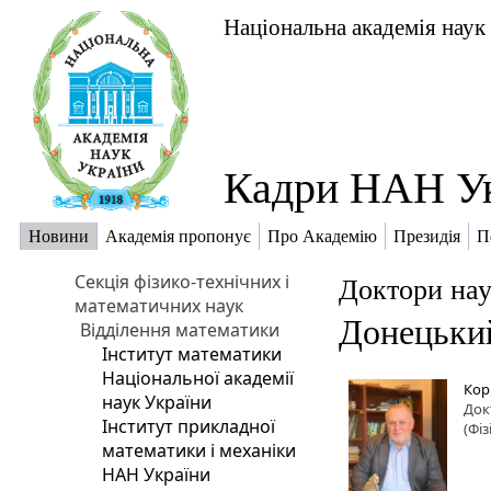
Національна академія наук
Кадри НАН У
Новини
Академія пропонує
Про Академію
Президія
П
Секція фізико-технічних і
Доктори нау
математичних наук
Донецький
Відділення математики
Інститут математики
Національної академії
Кор
наук України
Док
Інститут прикладної
(Фі
математики і механіки
НАН України