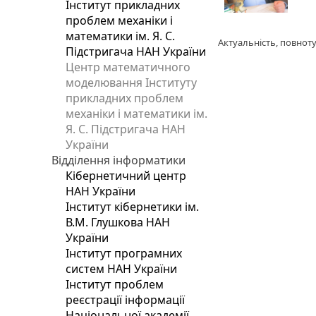
Інститут прикладних
проблем механіки і
математики ім. Я. С.
Актуальність, повноту
Підстригача НАН України
Центр математичного
моделювання Інституту
прикладних проблем
механіки і математики ім.
Я. С. Підстригача НАН
України
Відділення інформатики
Кібернетичний центр
НАН України
Інститут кібернетики ім.
В.М. Глушкова НАН
України
Інститут програмних
систем НАН України
Інститут проблем
реєстрації інформації
Національної академії