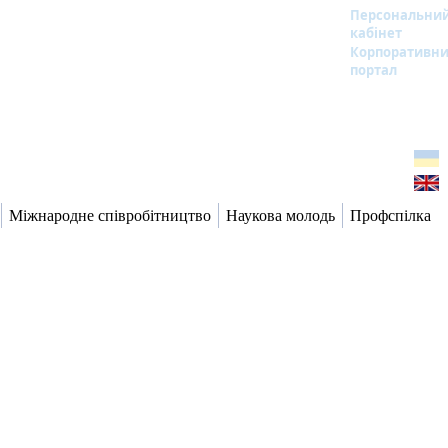
Персональни
кабінет
Корпоративн
портал
Міжнародне співробітництво
Наукова молодь
Профспілка