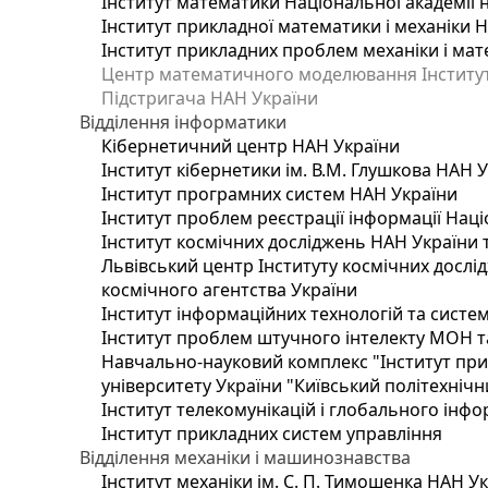
Інститут математики Національної академії 
Інститут прикладної математики і механіки 
Інститут прикладних проблем механіки і мате
Центр математичного моделювання Інституту
Підстригача НАН України
Відділення інформатики
Кібернетичний центр НАН України
Інститут кібернетики ім. В.М. Глушкова НАН 
Інститут програмних систем НАН України
Інститут проблем реєстрації інформації Наці
Інститут космічних досліджень НАН України 
Львівський центр Інституту космічних дослі
космічного агентства України
Інститут інформаційних технологій та систем
Інститут проблем штучного інтелекту МОН т
Навчально-науковий комплекс "Інститут при
університету України "Київський політехнічни
Інститут телекомунікацій і глобального інф
Інститут прикладних систем управління
Відділення механіки і машинознавства
Інститут механіки ім. С. П. Тимошенка НАН У