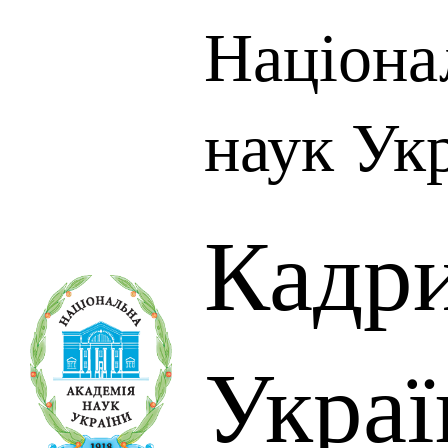
Націона
наук Ук
Кадр
Украї