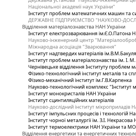
Державна установа "Науково-інженерний цен
Національної академії наук України"
Інститут проблем математичних машин та с
ДЕРЖАВНЕ ПІДПРИЄМСТВО "НАУКОВО-ДОСЛ
Відділення матеріалознавства НАН України
Інститут електрозварювання ім.Є.О.Патона Н
Науково-інженерний центр "Матеріалооброб
Міжнародна асоціація "Зварювання"
Інститут надтвердих матеріалів ім.В.М.Бакул
Інститут проблем матеріалознавства ім. І. М
Чернівецьке відділення Інституту проблем м
Фізико-технологічний інститут металів та сп
Фізико-механічний інститут ім.Г.В.Карпенка
Науково-технологічний комплекс "Інститут 
Інститут монокристалів НАН України
Інститут сцинтиляційних матеріалів
Науково-дослідний інститут мікроприладів Н
Інститут імпульсних процесів і технологій На
Інститут чорної металургії ім. З.І. Некрасова
Інститут термоелектрики НАН України та МО
Відділення енергетики та енергетичних технол