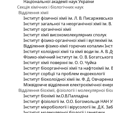
Національної академії наук України
Секція хімічних і біологічних наук
Відділення хімії
Інститут фізичної хімії ім. Л. В. Писаржевсько
Інститут загальної та неорганічної хімії ім. В
Інститут органічної хімії
Інститут хімії високомолекулярних сполук
Інститут фізико-органічної хімії і вуглехімії і
Відділення фізико-хімії горючих копалин Інсти
Інститут колоїдної хімії та хімії води ім. А. 
Фізико-хімічний інститут ім. О. В. Богатсько
Інститут хімії поверхні ім. О. О. Чуйка
Інститут біоорганічної хімії та нафтохімії ім. 
Інститут сорбції та проблем ендоекології
Інститут біоколоїдної хімії ім. Ф. Д. Овчаренк
Міжвідомче відділення електрохімічної енер
Відділення біохімії, фізіології і молекулярної біо
Інститут біохімії ім.О.В.Палладіна
Інститут фізіології ім. О.О. Богомольця НАН 
Інститут мікробіології і вірусології ім. Д.К. 
Інститут молекулярної біології і генетики