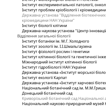
Інститут експериментальної патології, онколог
Інститут проблем кріобіології і кріомедицин
Державна установа "Відділення біотехнічних 
кріомедицини НАН України"
Інститут біології клітини
Державна наукова установа "Центр інноваці
Відділення загальної біології
Інститут ботаніки ім. М.Г. Холодного
Інститут зоології ім. І.І.Шмальгаузена
Інститут фізіології рослин і генетики
Інститут клітинної біології та генетичної інж
Міжнародний інститут клітинної біології
Інститут гідробіології НАН України
Державна установа «Інститут морської біоло
Інститут екології Карпат
Державна установа «Інститут харчової біотех
Національний ботанічний сад ім. М.М.Гришк
Донецький ботанічний сад
Криворізький ботанічний сад Національної а
Національний науково-природничий музей На