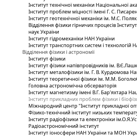
Інститут технічної механіки Національної ак
Інститут проблем міцності імені Г. С. Писаре
Інститут геотехнічної механіки ім. М.С. Поля
Відділення фізики гірничих процесів Інститу
наук України
Інститут гідромеханіки НАН України
Інститут транспортних систем і технологій 
Відділення фізики і астрономії
Інститут фізики
Інститут фізики напівпровідників ім. В.Є.Ла
Інститут металофізики ім. Г. В. Курдюмова На
Інститут теоретичної фізики ім. М.М. Боголю
Головна астрономічна обсерваторія
Інститут магнетизму імені В.Г. Бар'яхтара На
Інститут прикладних проблем фізики і біофі
Міжнародний центр "Інститут прикладної оп
Фізико-технічний інститут низьких температур
Інститут радіофізики та електроніки ім.О.Я.У
Радіоастрономічний інститут
Інститут іоносфери НАН України та МОН Укр