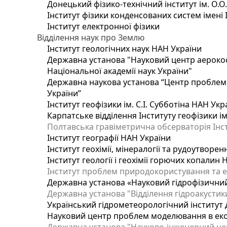
Донецький фізико-технічний інститут ім. О.О
Інститут фізики конденсованих систем імені 
Інститут електронної фізики
Відділення наук про Землю
Інститут геологічних наук НАН України
Державна установа "Науковий центр аерокос
Національної академії наук України"
Державна наукова установа “Центр проблем м
України”
Інститут геофізики ім. С.І. Субботіна НАН Укр
Карпатське відділення Інституту геофізики ім
Полтавська гравіметрична обсерваторія Інсти
Інститут географії НАН України
Інститут геохімії, мінералогії та рудоутворе
Інститут геології і геохімії горючих копалин
Інститут проблем природокористування та е
Державна установа «Науковий гідрофізичний
Державна установа "Відділення гідроакустики
Український гідрометеорологічний інститут
Науковий центр проблем моделювання в еколо