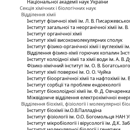
Національної академії наук України
Секція хімічних і біологічних наук
Відділення хімії
Інститут фізичної хімії ім. Л. В. Писаржевсько
Інститут загальної та неорганічної хімії ім. В
Інститут органічної хімії
Інститут хімії високомолекулярних сполук
Інститут фізико-органічної хімії і вуглехімії і
Відділення фізико-хімії горючих копалин Інсти
Інститут колоїдної хімії та хімії води ім. А. 
Фізико-хімічний інститут ім. О. В. Богатсько
Інститут хімії поверхні ім. О. О. Чуйка
Інститут біоорганічної хімії та нафтохімії ім. 
Інститут сорбції та проблем ендоекології
Інститут біоколоїдної хімії ім. Ф. Д. Овчаренк
Міжвідомче відділення електрохімічної енер
Відділення біохімії, фізіології і молекулярної біо
Інститут біохімії ім.О.В.Палладіна
Інститут фізіології ім. О.О. Богомольця НАН 
Інститут мікробіології і вірусології ім. Д.К. 
Інститут молекулярної біології і генетики