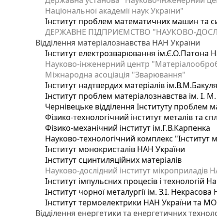
Державна установа "Науково-інженерний цен
Національної академії наук України"
Інститут проблем математичних машин та с
ДЕРЖАВНЕ ПІДПРИЄМСТВО "НАУКОВО-ДОСЛ
Відділення матеріалознавства НАН України
Інститут електрозварювання ім.Є.О.Патона Н
Науково-інженерний центр "Матеріалооброб
Міжнародна асоціація "Зварювання"
Інститут надтвердих матеріалів ім.В.М.Бакул
Інститут проблем матеріалознавства ім. І. М
Чернівецьке відділення Інституту проблем м
Фізико-технологічний інститут металів та сп
Фізико-механічний інститут ім.Г.В.Карпенка
Науково-технологічний комплекс "Інститут 
Інститут монокристалів НАН України
Інститут сцинтиляційних матеріалів
Науково-дослідний інститут мікроприладів Н
Інститут імпульсних процесів і технологій На
Інститут чорної металургії ім. З.І. Некрасова
Інститут термоелектрики НАН України та МО
Відділення енергетики та енергетичних технол