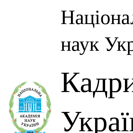
Націона
наук Ук
Кадр
Украї