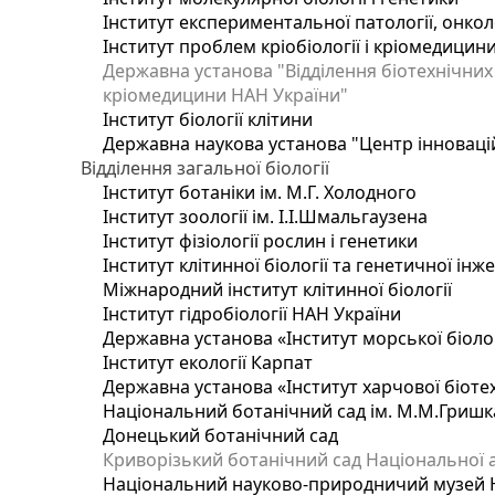
Інститут експериментальної патології, онколог
Інститут проблем кріобіології і кріомедицин
Державна установа "Відділення біотехнічних 
кріомедицини НАН України"
Інститут біології клітини
Державна наукова установа "Центр інноваці
Відділення загальної біології
Інститут ботаніки ім. М.Г. Холодного
Інститут зоології ім. І.І.Шмальгаузена
Інститут фізіології рослин і генетики
Інститут клітинної біології та генетичної інж
Міжнародний інститут клітинної біології
Інститут гідробіології НАН України
Державна установа «Інститут морської біоло
Інститут екології Карпат
Державна установа «Інститут харчової біотех
Національний ботанічний сад ім. М.М.Гришк
Донецький ботанічний сад
Криворізький ботанічний сад Національної а
Національний науково-природничий музей На