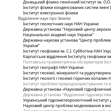
Донецький фізико-технічний інститут ім. О.О
Інститут фізики конденсованих систем імені 
Інститут електронної фізики
Відділення наук про Землю
Інститут геологічних наук НАН України
Державна установа "Науковий центр аерокос
Національної академії наук України"
Державна наукова установа “Центр проблем м
України”
Інститут геофізики ім. С.І. Субботіна НАН Укр
Карпатське відділення Інституту геофізики ім
Полтавська гравіметрична обсерваторія Інсти
Інститут географії НАН України
Інститут геохімії, мінералогії та рудоутворе
Інститут геології і геохімії горючих копалин
Інститут проблем природокористування та е
Державна установа «Науковий гідрофізичний
Державна установа "Відділення гідроакустики
Український гідрометеорологічний інститут
Науковий центр проблем моделювання в еколо