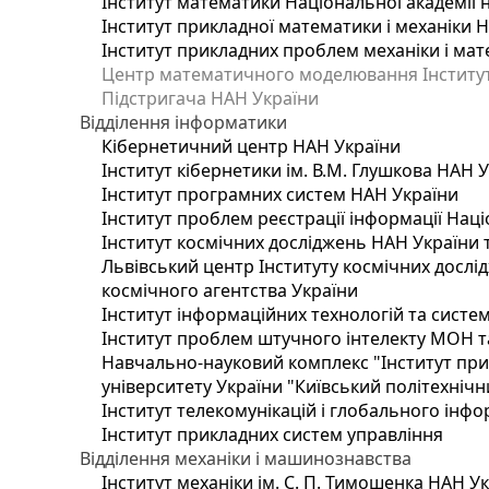
Інститут математики Національної академії 
Інститут прикладної математики і механіки 
Інститут прикладних проблем механіки і мате
Центр математичного моделювання Інституту
Підстригача НАН України
Відділення інформатики
Кібернетичний центр НАН України
Інститут кібернетики ім. В.М. Глушкова НАН 
Інститут програмних систем НАН України
Інститут проблем реєстрації інформації Наці
Інститут космічних досліджень НАН України 
Львівський центр Інституту космічних дослі
космічного агентства України
Інститут інформаційних технологій та систем
Інститут проблем штучного інтелекту МОН т
Навчально-науковий комплекс "Інститут при
університету України "Київський політехнічни
Інститут телекомунікацій і глобального інф
Інститут прикладних систем управління
Відділення механіки і машинознавства
Інститут механіки ім. С. П. Тимошенка НАН У