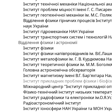
Інститут технічної механіки Національної ак
Інститут проблем міцності імені Г. С. Писаре
Інститут геотехнічної механіки ім. М.С. Поля
Відділення фізики гірничих процесів Інститу
наук України
Інститут гідромеханіки НАН України
Інститут транспортних систем і технологій 
Відділення фізики і астрономії
Інститут фізики
Інститут фізики напівпровідників ім. В.Є.Ла
Інститут металофізики ім. Г. В. Курдюмова На
Інститут теоретичної фізики ім. М.М. Боголю
Головна астрономічна обсерваторія
Інститут магнетизму імені В.Г. Бар'яхтара На
Інститут прикладних проблем фізики і біофі
Міжнародний центр "Інститут прикладної оп
Фізико-технічний інститут низьких температур
Інститут радіофізики та електроніки ім.О.Я.У
Радіоастрономічний інститут
Інститут іоносфери НАН України та МОН Укр