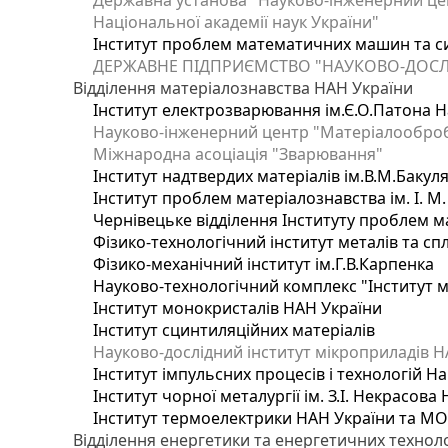
Державна установа "Науково-інженерний цен
Національної академії наук України"
Інститут проблем математичних машин та с
ДЕРЖАВНЕ ПІДПРИЄМСТВО "НАУКОВО-ДОСЛ
Відділення матеріалознавства НАН України
Інститут електрозварювання ім.Є.О.Патона Н
Науково-інженерний центр "Матеріалооброб
Міжнародна асоціація "Зварювання"
Інститут надтвердих матеріалів ім.В.М.Бакул
Інститут проблем матеріалознавства ім. І. М
Чернівецьке відділення Інституту проблем м
Фізико-технологічний інститут металів та сп
Фізико-механічний інститут ім.Г.В.Карпенка
Науково-технологічний комплекс "Інститут 
Інститут монокристалів НАН України
Інститут сцинтиляційних матеріалів
Науково-дослідний інститут мікроприладів Н
Інститут імпульсних процесів і технологій На
Інститут чорної металургії ім. З.І. Некрасова
Інститут термоелектрики НАН України та МО
Відділення енергетики та енергетичних технол