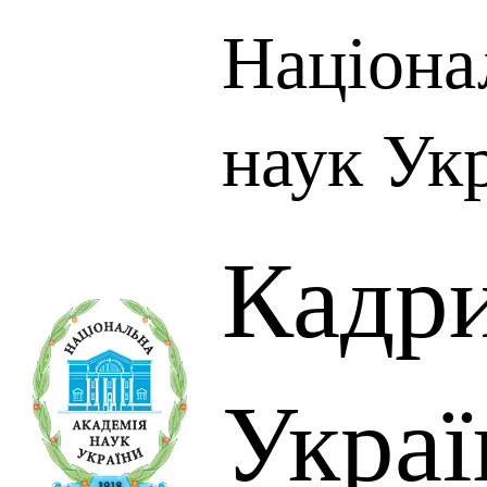
Націона
наук Ук
Кадр
Украї