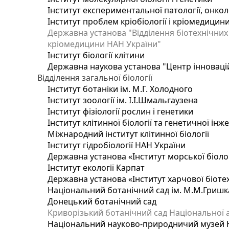
Інститут експериментальної патології, онколог
Інститут проблем кріобіології і кріомедицин
Державна установа "Відділення біотехнічних 
кріомедицини НАН України"
Інститут біології клітини
Державна наукова установа "Центр інноваці
Відділення загальної біології
Інститут ботаніки ім. М.Г. Холодного
Інститут зоології ім. І.І.Шмальгаузена
Інститут фізіології рослин і генетики
Інститут клітинної біології та генетичної інж
Міжнародний інститут клітинної біології
Інститут гідробіології НАН України
Державна установа «Інститут морської біоло
Інститут екології Карпат
Державна установа «Інститут харчової біотех
Національний ботанічний сад ім. М.М.Гришк
Донецький ботанічний сад
Криворізький ботанічний сад Національної а
Національний науково-природничий музей На