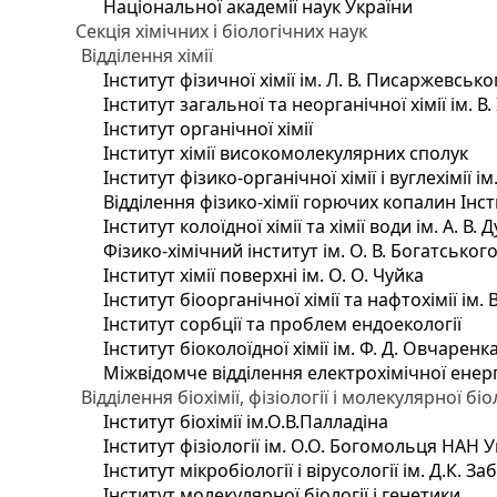
Національної академії наук України
Секція хімічних і біологічних наук
Відділення хімії
Інститут фізичної хімії ім. Л. В. Писаржевсько
Інститут загальної та неорганічної хімії ім. В
Інститут органічної хімії
Інститут хімії високомолекулярних сполук
Інститут фізико-органічної хімії і вуглехімії і
Відділення фізико-хімії горючих копалин Інсти
Інститут колоїдної хімії та хімії води ім. А. 
Фізико-хімічний інститут ім. О. В. Богатсько
Інститут хімії поверхні ім. О. О. Чуйка
Інститут біоорганічної хімії та нафтохімії ім. 
Інститут сорбції та проблем ендоекології
Інститут біоколоїдної хімії ім. Ф. Д. Овчаренк
Міжвідомче відділення електрохімічної енер
Відділення біохімії, фізіології і молекулярної біо
Інститут біохімії ім.О.В.Палладіна
Інститут фізіології ім. О.О. Богомольця НАН 
Інститут мікробіології і вірусології ім. Д.К. 
Інститут молекулярної біології і генетики