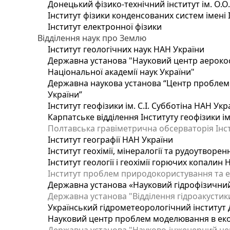
Донецький фізико-технічний інститут ім. О.О
Інститут фізики конденсованих систем імені 
Інститут електронної фізики
Відділення наук про Землю
Інститут геологічних наук НАН України
Державна установа "Науковий центр аерокос
Національної академії наук України"
Державна наукова установа “Центр проблем м
України”
Інститут геофізики ім. С.І. Субботіна НАН Укр
Карпатське відділення Інституту геофізики ім
Полтавська гравіметрична обсерваторія Інсти
Інститут географії НАН України
Інститут геохімії, мінералогії та рудоутворе
Інститут геології і геохімії горючих копалин
Інститут проблем природокористування та е
Державна установа «Науковий гідрофізичний
Державна установа "Відділення гідроакустики
Український гідрометеорологічний інститут
Науковий центр проблем моделювання в еколо