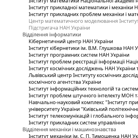
Інститут математики Національної академії 
Інститут прикладної математики і механіки 
Інститут прикладних проблем механіки і мате
Центр математичного моделювання Інституту
Підстригача НАН України
Відділення інформатики
Кібернетичний центр НАН України
Інститут кібернетики ім. В.М. Глушкова НАН 
Інститут програмних систем НАН України
Інститут проблем реєстрації інформації Наці
Інститут космічних досліджень НАН України 
Львівський центр Інституту космічних дослі
космічного агентства України
Інститут інформаційних технологій та систем
Інститут проблем штучного інтелекту МОН т
Навчально-науковий комплекс "Інститут при
університету України "Київський політехнічни
Інститут телекомунікацій і глобального інф
Інститут прикладних систем управління
Відділення механіки і машинознавства
Інститут механіки ім. С. П. Тимошенка НАН У