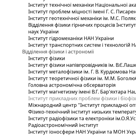
Інститут технічної механіки Національної ак
Інститут проблем міцності імені Г. С. Писаре
Інститут геотехнічної механіки ім. М.С. Поля
Відділення фізики гірничих процесів Інститу
наук України
Інститут гідромеханіки НАН України
Інститут транспортних систем і технологій 
Відділення фізики і астрономії
Інститут фізики
Інститут фізики напівпровідників ім. В.Є.Ла
Інститут металофізики ім. Г. В. Курдюмова На
Інститут теоретичної фізики ім. М.М. Боголю
Головна астрономічна обсерваторія
Інститут магнетизму імені В.Г. Бар'яхтара На
Інститут прикладних проблем фізики і біофі
Міжнародний центр "Інститут прикладної оп
Фізико-технічний інститут низьких температур
Інститут радіофізики та електроніки ім.О.Я.У
Радіоастрономічний інститут
Інститут іоносфери НАН України та МОН Укр