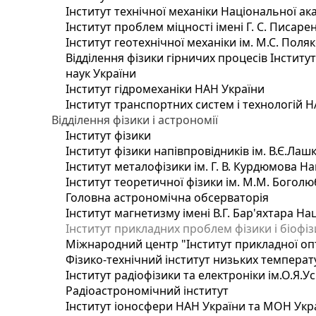
Інститут технічної механіки Національної ак
Інститут проблем міцності імені Г. С. Писаре
Інститут геотехнічної механіки ім. М.С. Поля
Відділення фізики гірничих процесів Інститу
наук України
Інститут гідромеханіки НАН України
Інститут транспортних систем і технологій 
Відділення фізики і астрономії
Інститут фізики
Інститут фізики напівпровідників ім. В.Є.Ла
Інститут металофізики ім. Г. В. Курдюмова На
Інститут теоретичної фізики ім. М.М. Боголю
Головна астрономічна обсерваторія
Інститут магнетизму імені В.Г. Бар'яхтара На
Інститут прикладних проблем фізики і біофі
Міжнародний центр "Інститут прикладної оп
Фізико-технічний інститут низьких температур
Інститут радіофізики та електроніки ім.О.Я.У
Радіоастрономічний інститут
Інститут іоносфери НАН України та МОН Укр