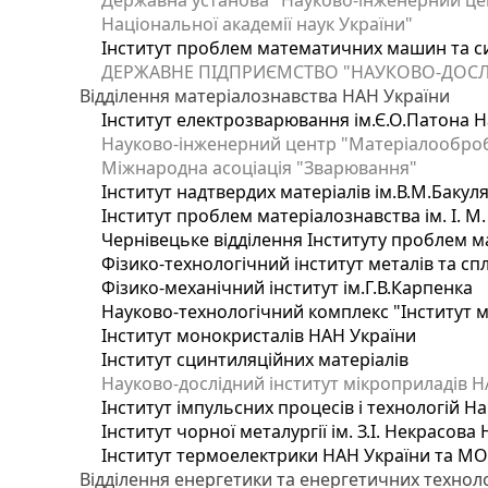
Державна установа "Науково-інженерний цен
Національної академії наук України"
Інститут проблем математичних машин та с
ДЕРЖАВНЕ ПІДПРИЄМСТВО "НАУКОВО-ДОСЛ
Відділення матеріалознавства НАН України
Інститут електрозварювання ім.Є.О.Патона Н
Науково-інженерний центр "Матеріалооброб
Міжнародна асоціація "Зварювання"
Інститут надтвердих матеріалів ім.В.М.Бакул
Інститут проблем матеріалознавства ім. І. М
Чернівецьке відділення Інституту проблем м
Фізико-технологічний інститут металів та сп
Фізико-механічний інститут ім.Г.В.Карпенка
Науково-технологічний комплекс "Інститут 
Інститут монокристалів НАН України
Інститут сцинтиляційних матеріалів
Науково-дослідний інститут мікроприладів Н
Інститут імпульсних процесів і технологій На
Інститут чорної металургії ім. З.І. Некрасова
Інститут термоелектрики НАН України та МО
Відділення енергетики та енергетичних технол