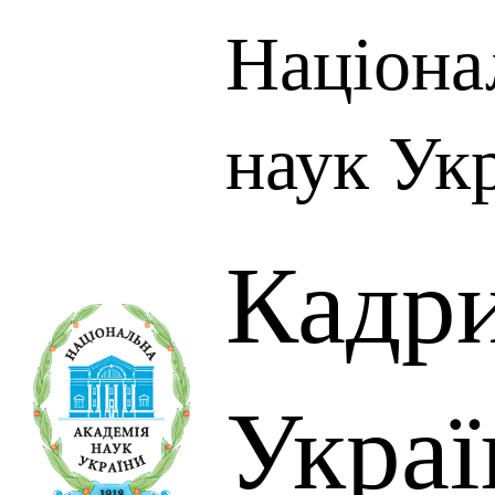
Націона
наук Ук
Кадр
Украї