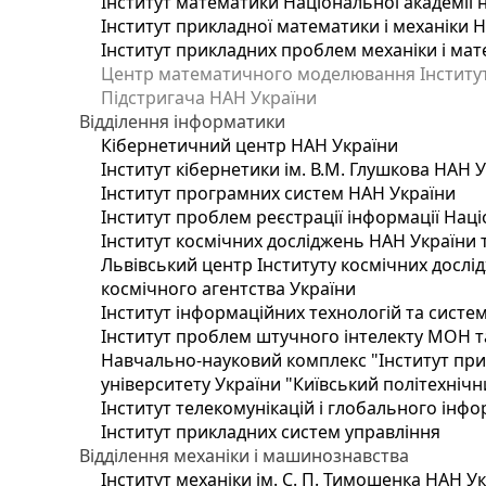
Інститут математики Національної академії 
Інститут прикладної математики і механіки 
Інститут прикладних проблем механіки і мате
Центр математичного моделювання Інституту
Підстригача НАН України
Відділення інформатики
Кібернетичний центр НАН України
Інститут кібернетики ім. В.М. Глушкова НАН 
Інститут програмних систем НАН України
Інститут проблем реєстрації інформації Наці
Інститут космічних досліджень НАН України 
Львівський центр Інституту космічних дослі
космічного агентства України
Інститут інформаційних технологій та систем
Інститут проблем штучного інтелекту МОН т
Навчально-науковий комплекс "Інститут при
університету України "Київський політехнічни
Інститут телекомунікацій і глобального інф
Інститут прикладних систем управління
Відділення механіки і машинознавства
Інститут механіки ім. С. П. Тимошенка НАН У