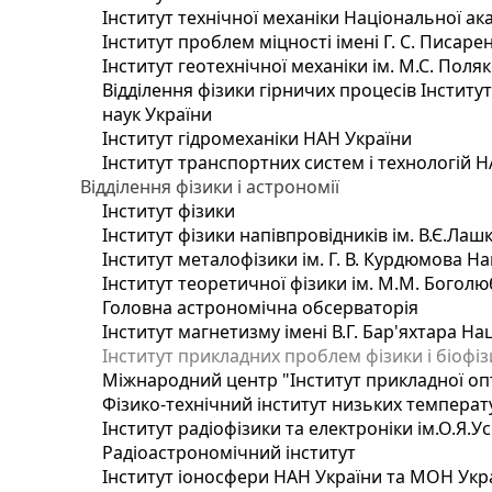
Інститут технічної механіки Національної ак
Інститут проблем міцності імені Г. С. Писаре
Інститут геотехнічної механіки ім. М.С. Поля
Відділення фізики гірничих процесів Інститу
наук України
Інститут гідромеханіки НАН України
Інститут транспортних систем і технологій 
Відділення фізики і астрономії
Інститут фізики
Інститут фізики напівпровідників ім. В.Є.Ла
Інститут металофізики ім. Г. В. Курдюмова На
Інститут теоретичної фізики ім. М.М. Боголю
Головна астрономічна обсерваторія
Інститут магнетизму імені В.Г. Бар'яхтара На
Інститут прикладних проблем фізики і біофі
Міжнародний центр "Інститут прикладної оп
Фізико-технічний інститут низьких температур
Інститут радіофізики та електроніки ім.О.Я.У
Радіоастрономічний інститут
Інститут іоносфери НАН України та МОН Укр