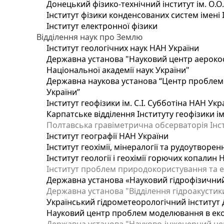
Донецький фізико-технічний інститут ім. О.О
Інститут фізики конденсованих систем імені 
Інститут електронної фізики
Відділення наук про Землю
Інститут геологічних наук НАН України
Державна установа "Науковий центр аерокос
Національної академії наук України"
Державна наукова установа “Центр проблем м
України”
Інститут геофізики ім. С.І. Субботіна НАН Укр
Карпатське відділення Інституту геофізики ім
Полтавська гравіметрична обсерваторія Інсти
Інститут географії НАН України
Інститут геохімії, мінералогії та рудоутворе
Інститут геології і геохімії горючих копалин
Інститут проблем природокористування та е
Державна установа «Науковий гідрофізичний
Державна установа "Відділення гідроакустики
Український гідрометеорологічний інститут
Науковий центр проблем моделювання в еколо