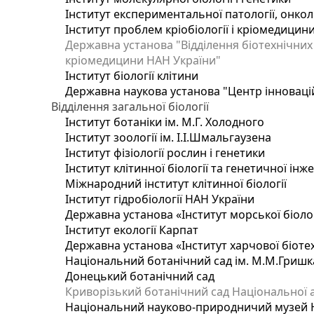
Інститут експериментальної патології, онколог
Інститут проблем кріобіології і кріомедицин
Державна установа "Відділення біотехнічних 
кріомедицини НАН України"
Інститут біології клітини
Державна наукова установа "Центр інноваці
Відділення загальної біології
Інститут ботаніки ім. М.Г. Холодного
Інститут зоології ім. І.І.Шмальгаузена
Інститут фізіології рослин і генетики
Інститут клітинної біології та генетичної інж
Міжнародний інститут клітинної біології
Інститут гідробіології НАН України
Державна установа «Інститут морської біоло
Інститут екології Карпат
Державна установа «Інститут харчової біотех
Національний ботанічний сад ім. М.М.Гришк
Донецький ботанічний сад
Криворізький ботанічний сад Національної а
Національний науково-природничий музей На