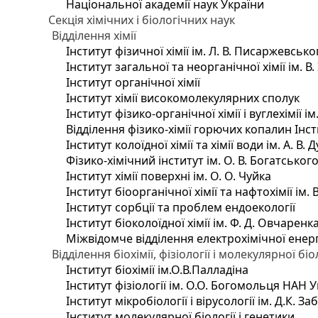
Національної академії наук України
Секція хімічних і біологічних наук
Відділення хімії
Інститут фізичної хімії ім. Л. В. Писаржевсько
Інститут загальної та неорганічної хімії ім. В
Інститут органічної хімії
Інститут хімії високомолекулярних сполук
Інститут фізико-органічної хімії і вуглехімії і
Відділення фізико-хімії горючих копалин Інсти
Інститут колоїдної хімії та хімії води ім. А. 
Фізико-хімічний інститут ім. О. В. Богатсько
Інститут хімії поверхні ім. О. О. Чуйка
Інститут біоорганічної хімії та нафтохімії ім. 
Інститут сорбції та проблем ендоекології
Інститут біоколоїдної хімії ім. Ф. Д. Овчаренк
Міжвідомче відділення електрохімічної енер
Відділення біохімії, фізіології і молекулярної біо
Інститут біохімії ім.О.В.Палладіна
Інститут фізіології ім. О.О. Богомольця НАН 
Інститут мікробіології і вірусології ім. Д.К. 
Інститут молекулярної біології і генетики