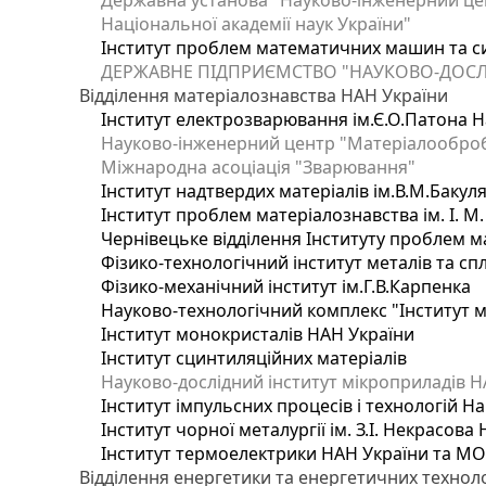
Державна установа "Науково-інженерний цен
Національної академії наук України"
Інститут проблем математичних машин та с
ДЕРЖАВНЕ ПІДПРИЄМСТВО "НАУКОВО-ДОСЛ
Відділення матеріалознавства НАН України
Інститут електрозварювання ім.Є.О.Патона Н
Науково-інженерний центр "Матеріалооброб
Міжнародна асоціація "Зварювання"
Інститут надтвердих матеріалів ім.В.М.Бакул
Інститут проблем матеріалознавства ім. І. М
Чернівецьке відділення Інституту проблем м
Фізико-технологічний інститут металів та сп
Фізико-механічний інститут ім.Г.В.Карпенка
Науково-технологічний комплекс "Інститут 
Інститут монокристалів НАН України
Інститут сцинтиляційних матеріалів
Науково-дослідний інститут мікроприладів Н
Інститут імпульсних процесів і технологій На
Інститут чорної металургії ім. З.І. Некрасова
Інститут термоелектрики НАН України та МО
Відділення енергетики та енергетичних технол