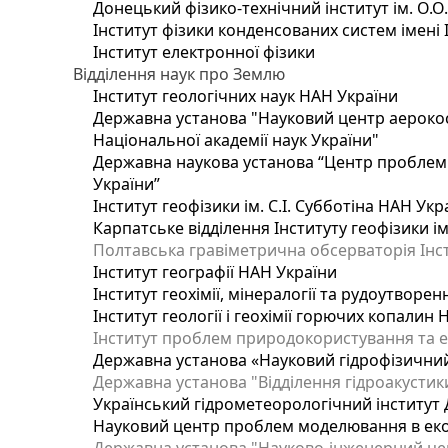
Донецький фізико-технічний інститут ім. О.О
Інститут фізики конденсованих систем імені 
Інститут електронної фізики
Відділення наук про Землю
Інститут геологічних наук НАН України
Державна установа "Науковий центр аерокос
Національної академії наук України"
Державна наукова установа “Центр проблем м
України”
Інститут геофізики ім. С.І. Субботіна НАН Укр
Карпатське відділення Інституту геофізики ім
Полтавська гравіметрична обсерваторія Інсти
Інститут географії НАН України
Інститут геохімії, мінералогії та рудоутворе
Інститут геології і геохімії горючих копалин
Інститут проблем природокористування та е
Державна установа «Науковий гідрофізичний
Державна установа "Відділення гідроакустики
Український гідрометеорологічний інститут
Науковий центр проблем моделювання в еколо