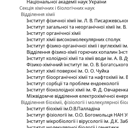
Національної академії наук України
Секція хімічних і біологічних наук
Відділення хімії
Інститут фізичної хімії ім. Л. В. Писаржевсько
Інститут загальної та неорганічної хімії ім. В
Інститут органічної хімії
Інститут хімії високомолекулярних сполук
Інститут фізико-органічної хімії і вуглехімії і
Відділення фізико-хімії горючих копалин Інсти
Інститут колоїдної хімії та хімії води ім. А. 
Фізико-хімічний інститут ім. О. В. Богатсько
Інститут хімії поверхні ім. О. О. Чуйка
Інститут біоорганічної хімії та нафтохімії ім. 
Інститут сорбції та проблем ендоекології
Інститут біоколоїдної хімії ім. Ф. Д. Овчаренк
Міжвідомче відділення електрохімічної енер
Відділення біохімії, фізіології і молекулярної біо
Інститут біохімії ім.О.В.Палладіна
Інститут фізіології ім. О.О. Богомольця НАН 
Інститут мікробіології і вірусології ім. Д.К. 
Інститут молекулярної біології і генетики