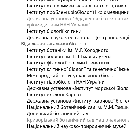
Інститут експериментальної патології, онколог
Інститут проблем кріобіології і кріомедицин
Державна установа "Відділення біотехнічних 
кріомедицини НАН України"
Інститут біології клітини
Державна наукова установа "Центр інноваці
Відділення загальної біології
Інститут ботаніки ім. М.Г. Холодного
Інститут зоології ім. І.І.Шмальгаузена
Інститут фізіології рослин і генетики
Інститут клітинної біології та генетичної інж
Міжнародний інститут клітинної біології
Інститут гідробіології НАН України
Державна установа «Інститут морської біоло
Інститут екології Карпат
Державна установа «Інститут харчової біотех
Національний ботанічний сад ім. М.М.Гришк
Донецький ботанічний сад
Криворізький ботанічний сад Національної а
Національний науково-природничий музей На