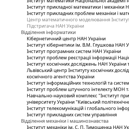
Інститут математики Національної академії 
Інститут прикладної математики і механіки 
Інститут прикладних проблем механіки і мате
Центр математичного моделювання Інституту
Підстригача НАН України
Відділення інформатики
Кібернетичний центр НАН України
Інститут кібернетики ім. В.М. Глушкова НАН 
Інститут програмних систем НАН України
Інститут проблем реєстрації інформації Наці
Інститут космічних досліджень НАН України 
Львівський центр Інституту космічних дослі
космічного агентства України
Інститут інформаційних технологій та систем
Інститут проблем штучного інтелекту МОН т
Навчально-науковий комплекс "Інститут при
університету України "Київський політехнічни
Інститут телекомунікацій і глобального інф
Інститут прикладних систем управління
Відділення механіки і машинознавства
Інститут механіки ім. С. П. Тимошенка НАН У