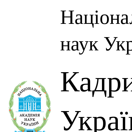
Націона
наук Ук
Кадр
Украї