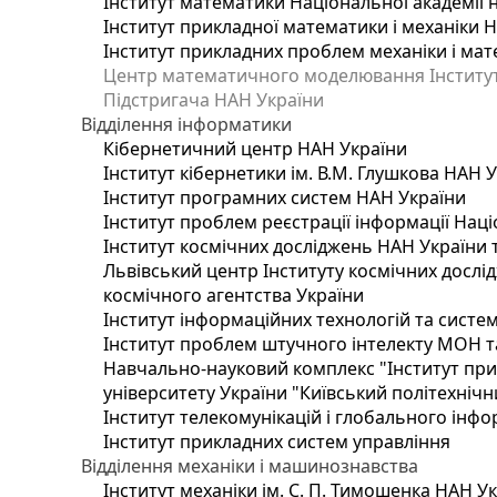
Інститут математики Національної академії 
Інститут прикладної математики і механіки 
Інститут прикладних проблем механіки і мате
Центр математичного моделювання Інституту
Підстригача НАН України
Відділення інформатики
Кібернетичний центр НАН України
Інститут кібернетики ім. В.М. Глушкова НАН 
Інститут програмних систем НАН України
Інститут проблем реєстрації інформації Наці
Інститут космічних досліджень НАН України 
Львівський центр Інституту космічних дослі
космічного агентства України
Інститут інформаційних технологій та систем
Інститут проблем штучного інтелекту МОН т
Навчально-науковий комплекс "Інститут при
університету України "Київський політехнічни
Інститут телекомунікацій і глобального інф
Інститут прикладних систем управління
Відділення механіки і машинознавства
Інститут механіки ім. С. П. Тимошенка НАН У