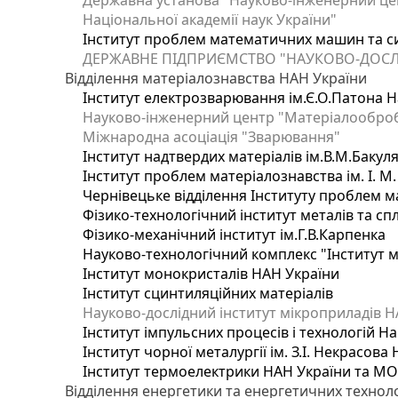
Державна установа "Науково-інженерний цен
Національної академії наук України"
Інститут проблем математичних машин та с
ДЕРЖАВНЕ ПІДПРИЄМСТВО "НАУКОВО-ДОСЛ
Відділення матеріалознавства НАН України
Інститут електрозварювання ім.Є.О.Патона Н
Науково-інженерний центр "Матеріалооброб
Міжнародна асоціація "Зварювання"
Інститут надтвердих матеріалів ім.В.М.Бакул
Інститут проблем матеріалознавства ім. І. М
Чернівецьке відділення Інституту проблем м
Фізико-технологічний інститут металів та сп
Фізико-механічний інститут ім.Г.В.Карпенка
Науково-технологічний комплекс "Інститут 
Інститут монокристалів НАН України
Інститут сцинтиляційних матеріалів
Науково-дослідний інститут мікроприладів Н
Інститут імпульсних процесів і технологій На
Інститут чорної металургії ім. З.І. Некрасова
Інститут термоелектрики НАН України та МО
Відділення енергетики та енергетичних технол