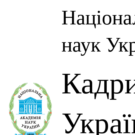
Націона
наук Ук
Кадр
Украї