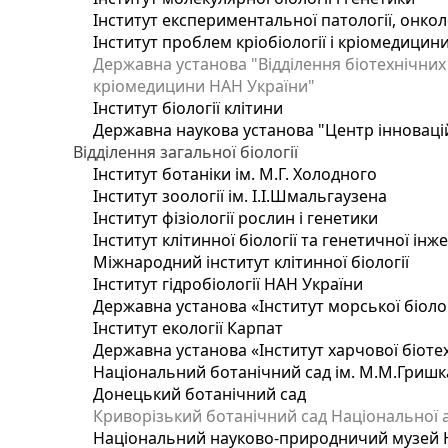
Інститут експериментальної патології, онколог
Інститут проблем кріобіології і кріомедицин
Державна установа "Відділення біотехнічних 
кріомедицини НАН України"
Інститут біології клітини
Державна наукова установа "Центр інноваці
Відділення загальної біології
Інститут ботаніки ім. М.Г. Холодного
Інститут зоології ім. І.І.Шмальгаузена
Інститут фізіології рослин і генетики
Інститут клітинної біології та генетичної інж
Міжнародний інститут клітинної біології
Інститут гідробіології НАН України
Державна установа «Інститут морської біоло
Інститут екології Карпат
Державна установа «Інститут харчової біотех
Національний ботанічний сад ім. М.М.Гришк
Донецький ботанічний сад
Криворізький ботанічний сад Національної а
Національний науково-природничий музей На