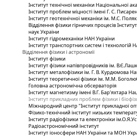
Інститут технічної механіки Національної ак
Інститут проблем міцності імені Г. С. Писаре
Інститут геотехнічної механіки ім. М.С. Поля
Відділення фізики гірничих процесів Інститу
наук України
Інститут гідромеханіки НАН України
Інститут транспортних систем і технологій 
Відділення фізики і астрономії
Інститут фізики
Інститут фізики напівпровідників ім. В.Є.Ла
Інститут металофізики ім. Г. В. Курдюмова На
Інститут теоретичної фізики ім. М.М. Боголю
Головна астрономічна обсерваторія
Інститут магнетизму імені В.Г. Бар'яхтара На
Інститут прикладних проблем фізики і біофі
Міжнародний центр "Інститут прикладної оп
Фізико-технічний інститут низьких температур
Інститут радіофізики та електроніки ім.О.Я.У
Радіоастрономічний інститут
Інститут іоносфери НАН України та МОН Укр