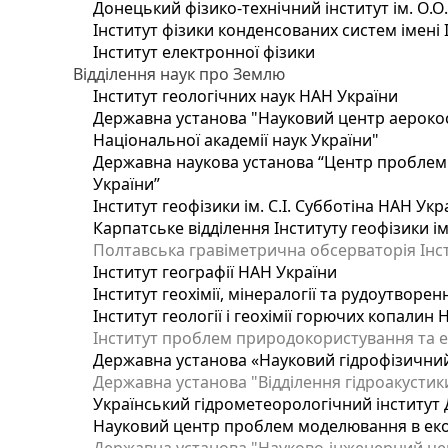
Донецький фізико-технічний інститут ім. О.О
Інститут фізики конденсованих систем імені 
Інститут електронної фізики
Відділення наук про Землю
Інститут геологічних наук НАН України
Державна установа "Науковий центр аерокос
Національної академії наук України"
Державна наукова установа “Центр проблем м
України”
Інститут геофізики ім. С.І. Субботіна НАН Укр
Карпатське відділення Інституту геофізики ім
Полтавська гравіметрична обсерваторія Інсти
Інститут географії НАН України
Інститут геохімії, мінералогії та рудоутворе
Інститут геології і геохімії горючих копалин
Інститут проблем природокористування та е
Державна установа «Науковий гідрофізичний
Державна установа "Відділення гідроакустики
Український гідрометеорологічний інститут
Науковий центр проблем моделювання в еколо