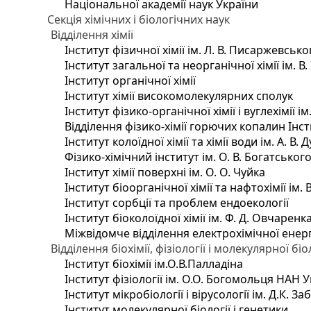
Національної академії наук України
Секція хімічних і біологічних наук
Відділення хімії
Інститут фізичної хімії ім. Л. В. Писаржевсько
Інститут загальної та неорганічної хімії ім. В
Інститут органічної хімії
Інститут хімії високомолекулярних сполук
Інститут фізико-органічної хімії і вуглехімії і
Відділення фізико-хімії горючих копалин Інсти
Інститут колоїдної хімії та хімії води ім. А. 
Фізико-хімічний інститут ім. О. В. Богатсько
Інститут хімії поверхні ім. О. О. Чуйка
Інститут біоорганічної хімії та нафтохімії ім. 
Інститут сорбції та проблем ендоекології
Інститут біоколоїдної хімії ім. Ф. Д. Овчаренк
Міжвідомче відділення електрохімічної енер
Відділення біохімії, фізіології і молекулярної біо
Інститут біохімії ім.О.В.Палладіна
Інститут фізіології ім. О.О. Богомольця НАН 
Інститут мікробіології і вірусології ім. Д.К. 
Інститут молекулярної біології і генетики