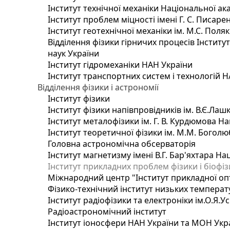
Інститут технічної механіки Національної ак
Інститут проблем міцності імені Г. С. Писаре
Інститут геотехнічної механіки ім. М.С. Поля
Відділення фізики гірничих процесів Інститу
наук України
Інститут гідромеханіки НАН України
Інститут транспортних систем і технологій 
Відділення фізики і астрономії
Інститут фізики
Інститут фізики напівпровідників ім. В.Є.Ла
Інститут металофізики ім. Г. В. Курдюмова На
Інститут теоретичної фізики ім. М.М. Боголю
Головна астрономічна обсерваторія
Інститут магнетизму імені В.Г. Бар'яхтара На
Інститут прикладних проблем фізики і біофі
Міжнародний центр "Інститут прикладної оп
Фізико-технічний інститут низьких температур
Інститут радіофізики та електроніки ім.О.Я.У
Радіоастрономічний інститут
Інститут іоносфери НАН України та МОН Укр