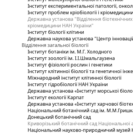
Інститут експериментальної патології, онколог
Інститут проблем кріобіології і кріомедицин
Державна установа "Відділення біотехнічних 
кріомедицини НАН України"
Інститут біології клітини
Державна наукова установа "Центр інноваці
Відділення загальної біології
Інститут ботаніки ім. М.Г. Холодного
Інститут зоології ім. І.І.Шмальгаузена
Інститут фізіології рослин і генетики
Інститут клітинної біології та генетичної інж
Міжнародний інститут клітинної біології
Інститут гідробіології НАН України
Державна установа «Інститут морської біоло
Інститут екології Карпат
Державна установа «Інститут харчової біотех
Національний ботанічний сад ім. М.М.Гришк
Донецький ботанічний сад
Криворізький ботанічний сад Національної а
Національний науково-природничий музей На