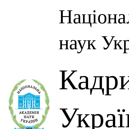
Націона
наук Ук
Кадр
Украї