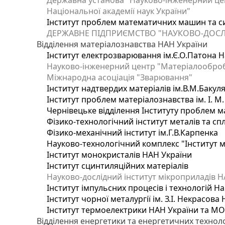
Державна установа "Науково-інженерний цен
Національної академії наук України"
Інститут проблем математичних машин та с
ДЕРЖАВНЕ ПІДПРИЄМСТВО "НАУКОВО-ДОСЛ
Відділення матеріалознавства НАН України
Інститут електрозварювання ім.Є.О.Патона Н
Науково-інженерний центр "Матеріалооброб
Міжнародна асоціація "Зварювання"
Інститут надтвердих матеріалів ім.В.М.Бакул
Інститут проблем матеріалознавства ім. І. М
Чернівецьке відділення Інституту проблем м
Фізико-технологічний інститут металів та сп
Фізико-механічний інститут ім.Г.В.Карпенка
Науково-технологічний комплекс "Інститут 
Інститут монокристалів НАН України
Інститут сцинтиляційних матеріалів
Науково-дослідний інститут мікроприладів Н
Інститут імпульсних процесів і технологій На
Інститут чорної металургії ім. З.І. Некрасова
Інститут термоелектрики НАН України та МО
Відділення енергетики та енергетичних технол