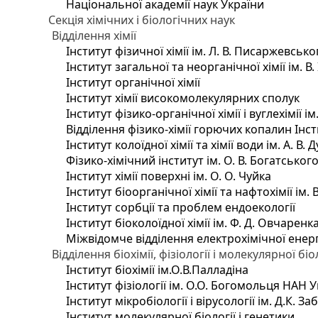
Національної академії наук України
Секція хімічних і біологічних наук
Відділення хімії
Інститут фізичної хімії ім. Л. В. Писаржевсько
Інститут загальної та неорганічної хімії ім. В
Інститут органічної хімії
Інститут хімії високомолекулярних сполук
Інститут фізико-органічної хімії і вуглехімії і
Відділення фізико-хімії горючих копалин Інсти
Інститут колоїдної хімії та хімії води ім. А. 
Фізико-хімічний інститут ім. О. В. Богатсько
Інститут хімії поверхні ім. О. О. Чуйка
Інститут біоорганічної хімії та нафтохімії ім. 
Інститут сорбції та проблем ендоекології
Інститут біоколоїдної хімії ім. Ф. Д. Овчаренк
Міжвідомче відділення електрохімічної енер
Відділення біохімії, фізіології і молекулярної біо
Інститут біохімії ім.О.В.Палладіна
Інститут фізіології ім. О.О. Богомольця НАН 
Інститут мікробіології і вірусології ім. Д.К. 
Інститут молекулярної біології і генетики