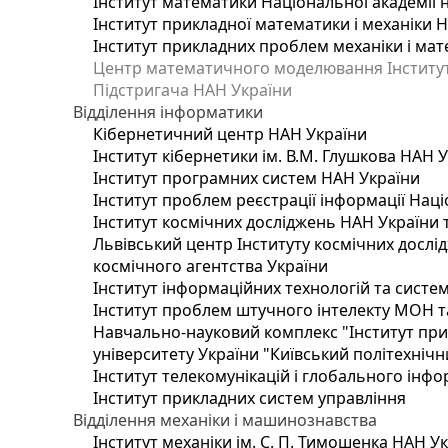
Інститут математики Національної академії 
Інститут прикладної математики і механіки 
Інститут прикладних проблем механіки і мате
Центр математичного моделювання Інституту
Підстригача НАН України
Відділення інформатики
Кібернетичний центр НАН України
Інститут кібернетики ім. В.М. Глушкова НАН 
Інститут програмних систем НАН України
Інститут проблем реєстрації інформації Наці
Інститут космічних досліджень НАН України 
Львівський центр Інституту космічних дослі
космічного агентства України
Інститут інформаційних технологій та систем
Інститут проблем штучного інтелекту МОН т
Навчально-науковий комплекс "Інститут при
університету України "Київський політехнічни
Інститут телекомунікацій і глобального інф
Інститут прикладних систем управління
Відділення механіки і машинознавства
Інститут механіки ім. С. П. Тимошенка НАН У