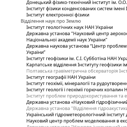
Донецький фізико-технічний інститут ім. О.О
Інститут фізики конденсованих систем імені 
Інститут електронної фізики
Відділення наук про Землю
Інститут геологічних наук НАН України
Державна установа "Науковий центр аерокос
Національної академії наук України"
Державна наукова установа “Центр проблем м
України”
Інститут геофізики ім. С.І. Субботіна НАН Укр
Карпатське відділення Інституту геофізики ім
Полтавська гравіметрична обсерваторія Інсти
Інститут географії НАН України
Інститут геохімії, мінералогії та рудоутворе
Інститут геології і геохімії горючих копалин
Інститут проблем природокористування та е
Державна установа «Науковий гідрофізичний
Державна установа "Відділення гідроакустики
Український гідрометеорологічний інститут
Науковий центр проблем моделювання в еколо