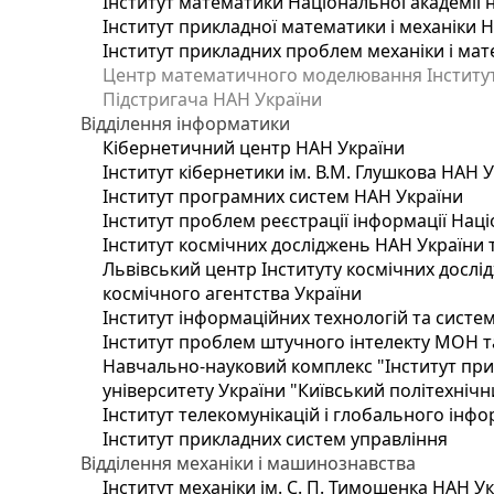
Інститут математики Національної академії 
Інститут прикладної математики і механіки 
Інститут прикладних проблем механіки і мате
Центр математичного моделювання Інституту
Підстригача НАН України
Відділення інформатики
Кібернетичний центр НАН України
Інститут кібернетики ім. В.М. Глушкова НАН 
Інститут програмних систем НАН України
Інститут проблем реєстрації інформації Наці
Інститут космічних досліджень НАН України 
Львівський центр Інституту космічних дослі
космічного агентства України
Інститут інформаційних технологій та систем
Інститут проблем штучного інтелекту МОН т
Навчально-науковий комплекс "Інститут при
університету України "Київський політехнічни
Інститут телекомунікацій і глобального інф
Інститут прикладних систем управління
Відділення механіки і машинознавства
Інститут механіки ім. С. П. Тимошенка НАН У