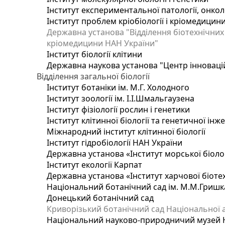
Інститут експериментальної патології, онколог
Інститут проблем кріобіології і кріомедицин
Державна установа "Відділення біотехнічних 
кріомедицини НАН України"
Інститут біології клітини
Державна наукова установа "Центр інноваці
Відділення загальної біології
Інститут ботаніки ім. М.Г. Холодного
Інститут зоології ім. І.І.Шмальгаузена
Інститут фізіології рослин і генетики
Інститут клітинної біології та генетичної інж
Міжнародний інститут клітинної біології
Інститут гідробіології НАН України
Державна установа «Інститут морської біоло
Інститут екології Карпат
Державна установа «Інститут харчової біотех
Національний ботанічний сад ім. М.М.Гришк
Донецький ботанічний сад
Криворізький ботанічний сад Національної а
Національний науково-природничий музей На