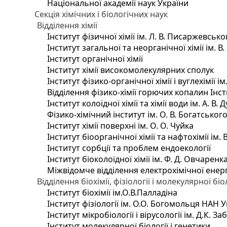
Національної академії наук України
Секція хімічних і біологічних наук
Відділення хімії
Інститут фізичної хімії ім. Л. В. Писаржевсько
Інститут загальної та неорганічної хімії ім. В
Інститут органічної хімії
Інститут хімії високомолекулярних сполук
Інститут фізико-органічної хімії і вуглехімії і
Відділення фізико-хімії горючих копалин Інсти
Інститут колоїдної хімії та хімії води ім. А. 
Фізико-хімічний інститут ім. О. В. Богатсько
Інститут хімії поверхні ім. О. О. Чуйка
Інститут біоорганічної хімії та нафтохімії ім. 
Інститут сорбції та проблем ендоекології
Інститут біоколоїдної хімії ім. Ф. Д. Овчаренк
Міжвідомче відділення електрохімічної енер
Відділення біохімії, фізіології і молекулярної біо
Інститут біохімії ім.О.В.Палладіна
Інститут фізіології ім. О.О. Богомольця НАН 
Інститут мікробіології і вірусології ім. Д.К. 
Інститут молекулярної біології і генетики