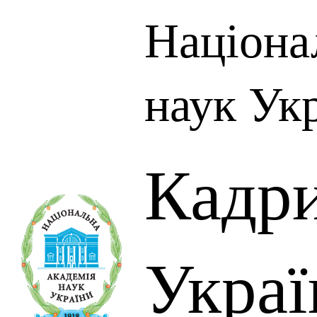
Націона
наук Ук
Кадр
Украї