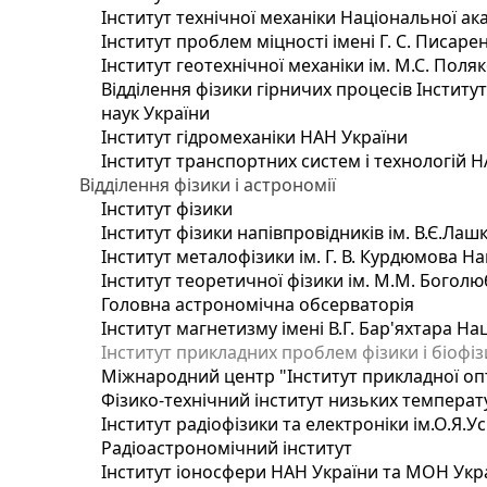
Інститут технічної механіки Національної ак
Інститут проблем міцності імені Г. С. Писаре
Інститут геотехнічної механіки ім. М.С. Поля
Відділення фізики гірничих процесів Інститу
наук України
Інститут гідромеханіки НАН України
Інститут транспортних систем і технологій 
Відділення фізики і астрономії
Інститут фізики
Інститут фізики напівпровідників ім. В.Є.Ла
Інститут металофізики ім. Г. В. Курдюмова На
Інститут теоретичної фізики ім. М.М. Боголю
Головна астрономічна обсерваторія
Інститут магнетизму імені В.Г. Бар'яхтара На
Інститут прикладних проблем фізики і біофі
Міжнародний центр "Інститут прикладної оп
Фізико-технічний інститут низьких температур
Інститут радіофізики та електроніки ім.О.Я.У
Радіоастрономічний інститут
Інститут іоносфери НАН України та МОН Укр