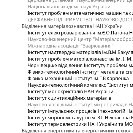
Державна установа "Науково-інженерний цен
Національної академії наук України"
Інститут проблем математичних машин та с
ДЕРЖАВНЕ ПІДПРИЄМСТВО "НАУКОВО-ДОСЛ
Відділення матеріалознавства НАН України
Інститут електрозварювання ім.Є.О.Патона Н
Науково-інженерний центр "Матеріалооброб
Міжнародна асоціація "Зварювання"
Інститут надтвердих матеріалів ім.В.М.Бакул
Інститут проблем матеріалознавства ім. І. М
Чернівецьке відділення Інституту проблем м
Фізико-технологічний інститут металів та сп
Фізико-механічний інститут ім.Г.В.Карпенка
Науково-технологічний комплекс "Інститут 
Інститут монокристалів НАН України
Інститут сцинтиляційних матеріалів
Науково-дослідний інститут мікроприладів Н
Інститут імпульсних процесів і технологій На
Інститут чорної металургії ім. З.І. Некрасова
Інститут термоелектрики НАН України та МО
Відділення енергетики та енергетичних технол