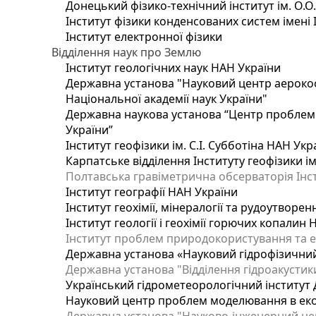
Донецький фізико-технічний інститут ім. О.О
Інститут фізики конденсованих систем імені 
Інститут електронної фізики
Відділення наук про Землю
Інститут геологічних наук НАН України
Державна установа "Науковий центр аерокос
Національної академії наук України"
Державна наукова установа “Центр проблем м
України”
Інститут геофізики ім. С.І. Субботіна НАН Укр
Карпатське відділення Інституту геофізики ім
Полтавська гравіметрична обсерваторія Інсти
Інститут географії НАН України
Інститут геохімії, мінералогії та рудоутворе
Інститут геології і геохімії горючих копалин
Інститут проблем природокористування та е
Державна установа «Науковий гідрофізичний
Державна установа "Відділення гідроакустики
Український гідрометеорологічний інститут
Науковий центр проблем моделювання в еколо