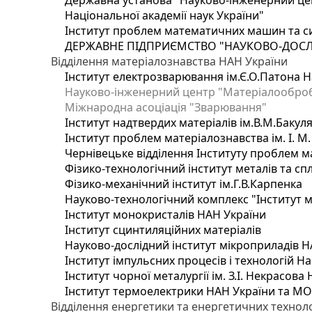
Державна установа "Науково-інженерний цен
Національної академії наук України"
Інститут проблем математичних машин та с
ДЕРЖАВНЕ ПІДПРИЄМСТВО "НАУКОВО-ДОСЛ
Відділення матеріалознавства НАН України
Інститут електрозварювання ім.Є.О.Патона Н
Науково-інженерний центр "Матеріалооброб
Міжнародна асоціація "Зварювання"
Інститут надтвердих матеріалів ім.В.М.Бакул
Інститут проблем матеріалознавства ім. І. М
Чернівецьке відділення Інституту проблем м
Фізико-технологічний інститут металів та сп
Фізико-механічний інститут ім.Г.В.Карпенка
Науково-технологічний комплекс "Інститут 
Інститут монокристалів НАН України
Інститут сцинтиляційних матеріалів
Науково-дослідний інститут мікроприладів Н
Інститут імпульсних процесів і технологій На
Інститут чорної металургії ім. З.І. Некрасова
Інститут термоелектрики НАН України та МО
Відділення енергетики та енергетичних технол