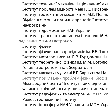
Інститут технічної механіки Національної ак
Інститут проблем міцності імені Г. С. Писаре
Інститут геотехнічної механіки ім. М.С. Поля
Відділення фізики гірничих процесів Інститу
наук України
Інститут гідромеханіки НАН України
Інститут транспортних систем і технологій 
Відділення фізики і астрономії
Інститут фізики
Інститут фізики напівпровідників ім. В.Є.Ла
Інститут металофізики ім. Г. В. Курдюмова На
Інститут теоретичної фізики ім. М.М. Боголю
Головна астрономічна обсерваторія
Інститут магнетизму імені В.Г. Бар'яхтара На
Інститут прикладних проблем фізики і біофі
Міжнародний центр "Інститут прикладної оп
Фізико-технічний інститут низьких температур
Інститут радіофізики та електроніки ім.О.Я.У
Радіоастрономічний інститут
Інститут іоносфери НАН України та МОН Укр