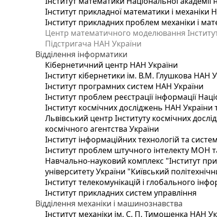
Інститут математики Національної академії 
Інститут прикладної математики і механіки 
Інститут прикладних проблем механіки і мате
Центр математичного моделювання Інституту
Підстригача НАН України
Відділення інформатики
Кібернетичний центр НАН України
Інститут кібернетики ім. В.М. Глушкова НАН 
Інститут програмних систем НАН України
Інститут проблем реєстрації інформації Наці
Інститут космічних досліджень НАН України 
Львівський центр Інституту космічних дослі
космічного агентства України
Інститут інформаційних технологій та систем
Інститут проблем штучного інтелекту МОН т
Навчально-науковий комплекс "Інститут при
університету України "Київський політехнічни
Інститут телекомунікацій і глобального інф
Інститут прикладних систем управління
Відділення механіки і машинознавства
Інститут механіки ім. С. П. Тимошенка НАН У