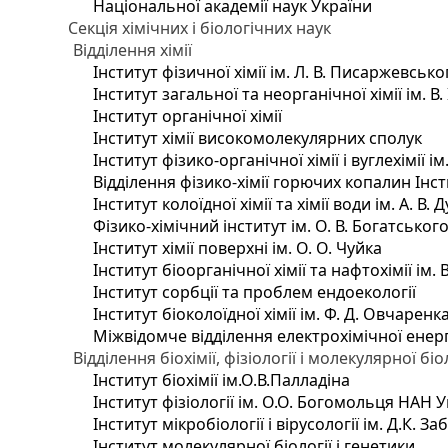
Національної академії наук України
Секція хімічних і біологічних наук
Відділення хімії
Інститут фізичної хімії ім. Л. В. Писаржевсько
Інститут загальної та неорганічної хімії ім. В
Інститут органічної хімії
Інститут хімії високомолекулярних сполук
Інститут фізико-органічної хімії і вуглехімії і
Відділення фізико-хімії горючих копалин Інсти
Інститут колоїдної хімії та хімії води ім. А. 
Фізико-хімічний інститут ім. О. В. Богатсько
Інститут хімії поверхні ім. О. О. Чуйка
Інститут біоорганічної хімії та нафтохімії ім. 
Інститут сорбції та проблем ендоекології
Інститут біоколоїдної хімії ім. Ф. Д. Овчаренк
Міжвідомче відділення електрохімічної енер
Відділення біохімії, фізіології і молекулярної біо
Інститут біохімії ім.О.В.Палладіна
Інститут фізіології ім. О.О. Богомольця НАН 
Інститут мікробіології і вірусології ім. Д.К. 
Інститут молекулярної біології і генетики