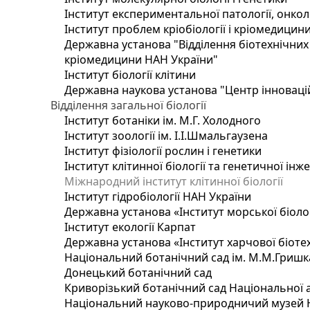
Інститут експериментальної патології, онколог
Інститут проблем кріобіології і кріомедицин
Державна установа "Відділення біотехнічних 
кріомедицини НАН України"
Інститут біології клітини
Державна наукова установа "Центр інноваці
Відділення загальної біології
Інститут ботаніки ім. М.Г. Холодного
Інститут зоології ім. І.І.Шмальгаузена
Інститут фізіології рослин і генетики
Інститут клітинної біології та генетичної інж
Міжнародний інститут клітинної біології
Інститут гідробіології НАН України
Державна установа «Інститут морської біоло
Інститут екології Карпат
Державна установа «Інститут харчової біотех
Національний ботанічний сад ім. М.М.Гришк
Донецький ботанічний сад
Криворізький ботанічний сад Національної а
Національний науково-природничий музей На