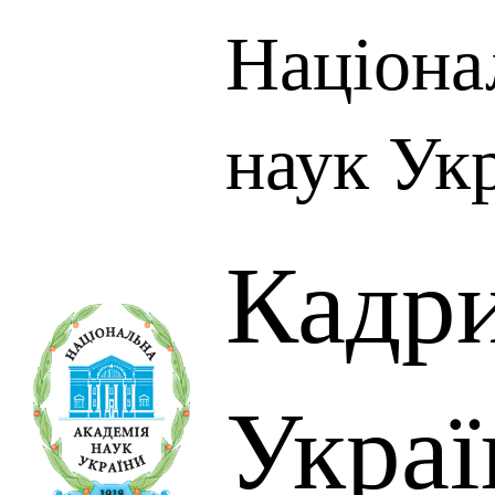
Націона
наук Ук
Кадр
Украї