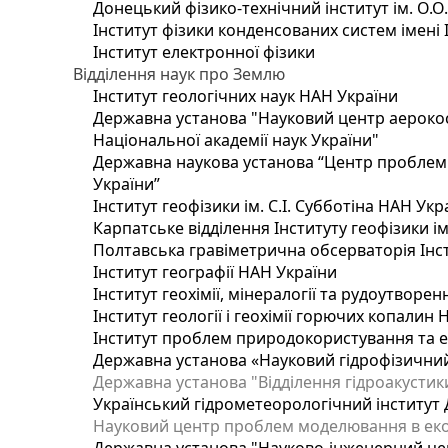
Донецький фізико-технічний інститут ім. О.О
Інститут фізики конденсованих систем імені 
Інститут електронної фізики
Відділення наук про Землю
Інститут геологічних наук НАН України
Державна установа "Науковий центр аерокос
Національної академії наук України"
Державна наукова установа “Центр проблем м
України”
Інститут геофізики ім. С.І. Субботіна НАН Укр
Карпатське відділення Інституту геофізики ім
Полтавська гравіметрична обсерваторія Інсти
Інститут географії НАН України
Інститут геохімії, мінералогії та рудоутворе
Інститут геології і геохімії горючих копалин
Інститут проблем природокористування та е
Державна установа «Науковий гідрофізичний
Державна установа "Відділення гідроакустики
Український гідрометеорологічний інститут
Науковий центр проблем моделювання в еколо