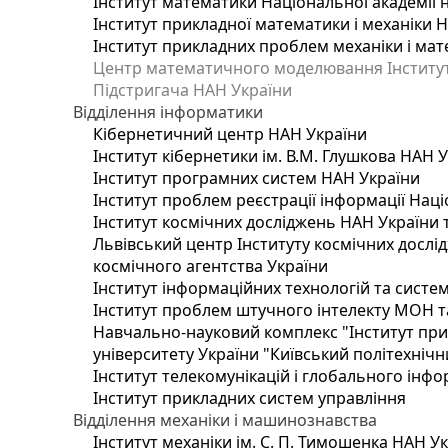
Інститут математики Національної академії 
Інститут прикладної математики і механіки 
Інститут прикладних проблем механіки і мате
Центр математичного моделювання Інституту
Підстригача НАН України
Відділення інформатики
Кібернетичний центр НАН України
Інститут кібернетики ім. В.М. Глушкова НАН 
Інститут програмних систем НАН України
Інститут проблем реєстрації інформації Наці
Інститут космічних досліджень НАН України 
Львівський центр Інституту космічних дослі
космічного агентства України
Інститут інформаційних технологій та систем
Інститут проблем штучного інтелекту МОН т
Навчально-науковий комплекс "Інститут при
університету України "Київський політехнічни
Інститут телекомунікацій і глобального інф
Інститут прикладних систем управління
Відділення механіки і машинознавства
Інститут механіки ім. С. П. Тимошенка НАН У