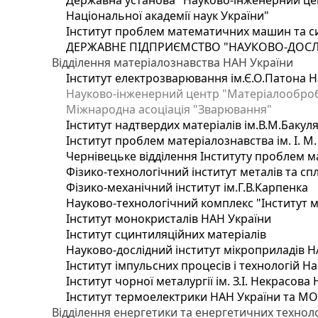
Державна установа "Науково-інженерний цен
Національної академії наук України"
Інститут проблем математичних машин та с
ДЕРЖАВНЕ ПІДПРИЄМСТВО "НАУКОВО-ДОСЛ
Відділення матеріалознавства НАН України
Інститут електрозварювання ім.Є.О.Патона Н
Науково-інженерний центр "Матеріалооброб
Міжнародна асоціація "Зварювання"
Інститут надтвердих матеріалів ім.В.М.Бакул
Інститут проблем матеріалознавства ім. І. М
Чернівецьке відділення Інституту проблем м
Фізико-технологічний інститут металів та сп
Фізико-механічний інститут ім.Г.В.Карпенка
Науково-технологічний комплекс "Інститут 
Інститут монокристалів НАН України
Інститут сцинтиляційних матеріалів
Науково-дослідний інститут мікроприладів Н
Інститут імпульсних процесів і технологій На
Інститут чорної металургії ім. З.І. Некрасова
Інститут термоелектрики НАН України та МО
Відділення енергетики та енергетичних технол