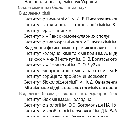
Національної академії наук України
Секція хімічних і біологічних наук
Відділення хімії
Інститут фізичної хімії ім. Л. В. Писаржевсько
Інститут загальної та неорганічної хімії ім. В
Інститут органічної хімії
Інститут хімії високомолекулярних сполук
Інститут фізико-органічної хімії і вуглехімії і
Відділення фізико-хімії горючих копалин Інсти
Інститут колоїдної хімії та хімії води ім. А. 
Фізико-хімічний інститут ім. О. В. Богатсько
Інститут хімії поверхні ім. О. О. Чуйка
Інститут біоорганічної хімії та нафтохімії ім. 
Інститут сорбції та проблем ендоекології
Інститут біоколоїдної хімії ім. Ф. Д. Овчаренк
Міжвідомче відділення електрохімічної енер
Відділення біохімії, фізіології і молекулярної біо
Інститут біохімії ім.О.В.Палладіна
Інститут фізіології ім. О.О. Богомольця НАН 
Інститут мікробіології і вірусології ім. Д.К. 
Інститут молекулярної біології і генетики