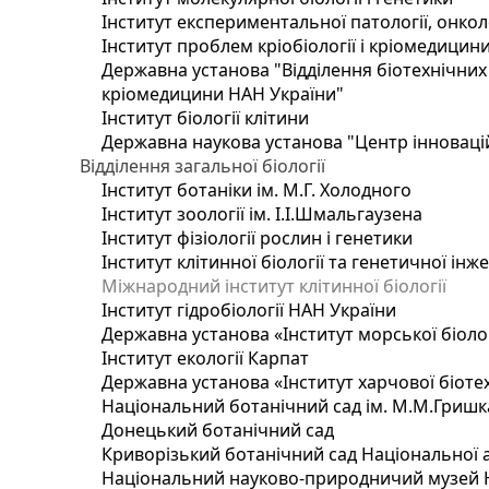
Інститут експериментальної патології, онколог
Інститут проблем кріобіології і кріомедицин
Державна установа "Відділення біотехнічних 
кріомедицини НАН України"
Інститут біології клітини
Державна наукова установа "Центр інноваці
Відділення загальної біології
Інститут ботаніки ім. М.Г. Холодного
Інститут зоології ім. І.І.Шмальгаузена
Інститут фізіології рослин і генетики
Інститут клітинної біології та генетичної інж
Міжнародний інститут клітинної біології
Інститут гідробіології НАН України
Державна установа «Інститут морської біоло
Інститут екології Карпат
Державна установа «Інститут харчової біотех
Національний ботанічний сад ім. М.М.Гришк
Донецький ботанічний сад
Криворізький ботанічний сад Національної а
Національний науково-природничий музей На