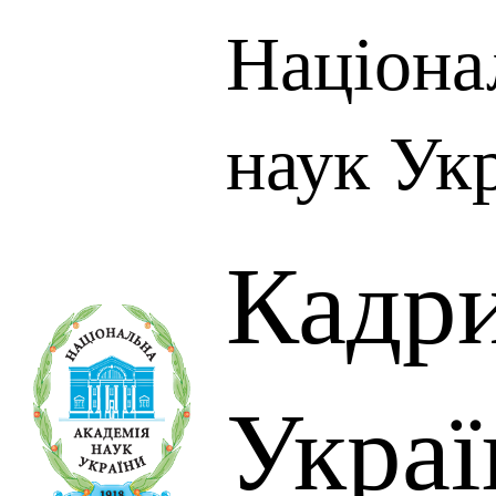
Націона
наук Ук
Кадр
Украї