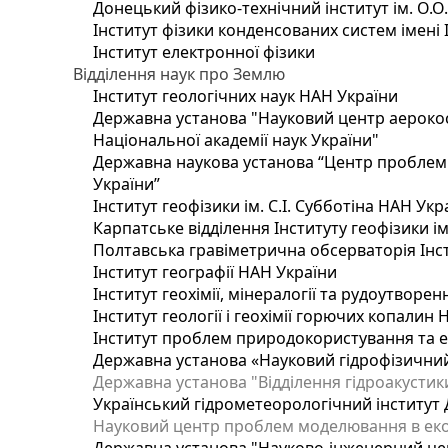
Донецький фізико-технічний інститут ім. О.О
Інститут фізики конденсованих систем імені 
Інститут електронної фізики
Відділення наук про Землю
Інститут геологічних наук НАН України
Державна установа "Науковий центр аерокос
Національної академії наук України"
Державна наукова установа “Центр проблем м
України”
Інститут геофізики ім. С.І. Субботіна НАН Укр
Карпатське відділення Інституту геофізики ім
Полтавська гравіметрична обсерваторія Інсти
Інститут географії НАН України
Інститут геохімії, мінералогії та рудоутворе
Інститут геології і геохімії горючих копалин
Інститут проблем природокористування та е
Державна установа «Науковий гідрофізичний
Державна установа "Відділення гідроакустики
Український гідрометеорологічний інститут
Науковий центр проблем моделювання в еколо