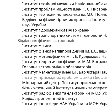
Інститут технічної механіки Національної ак
Інститут проблем міцності імені Г. С. Писаре
Інститут геотехнічної механіки ім. М.С. Поля
Відділення фізики гірничих процесів Інститу
наук України
Інститут гідромеханіки НАН України
Інститут транспортних систем і технологій 
Відділення фізики і астрономії
Інститут фізики
Інститут фізики напівпровідників ім. В.Є.Ла
Інститут металофізики ім. Г. В. Курдюмова На
Інститут теоретичної фізики ім. М.М. Боголю
Головна астрономічна обсерваторія
Інститут магнетизму імені В.Г. Бар'яхтара На
Інститут прикладних проблем фізики і біофі
Міжнародний центр "Інститут прикладної оп
Фізико-технічний інститут низьких температур
Інститут радіофізики та електроніки ім.О.Я.У
Радіоастрономічний інститут
Інститут іоносфери НАН України та МОН Укр