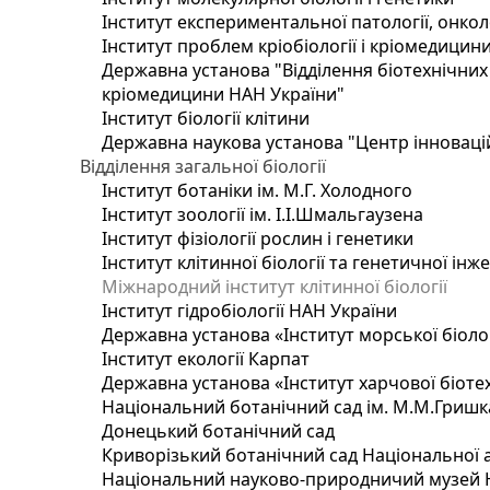
Інститут експериментальної патології, онколог
Інститут проблем кріобіології і кріомедицин
Державна установа "Відділення біотехнічних 
кріомедицини НАН України"
Інститут біології клітини
Державна наукова установа "Центр інноваці
Відділення загальної біології
Інститут ботаніки ім. М.Г. Холодного
Інститут зоології ім. І.І.Шмальгаузена
Інститут фізіології рослин і генетики
Інститут клітинної біології та генетичної інж
Міжнародний інститут клітинної біології
Інститут гідробіології НАН України
Державна установа «Інститут морської біоло
Інститут екології Карпат
Державна установа «Інститут харчової біотех
Національний ботанічний сад ім. М.М.Гришк
Донецький ботанічний сад
Криворізький ботанічний сад Національної а
Національний науково-природничий музей На