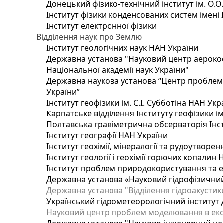
Донецький фізико-технічний інститут ім. О.О
Інститут фізики конденсованих систем імені 
Інститут електронної фізики
Відділення наук про Землю
Інститут геологічних наук НАН України
Державна установа "Науковий центр аерокос
Національної академії наук України"
Державна наукова установа “Центр проблем м
України”
Інститут геофізики ім. С.І. Субботіна НАН Укр
Карпатське відділення Інституту геофізики ім
Полтавська гравіметрична обсерваторія Інсти
Інститут географії НАН України
Інститут геохімії, мінералогії та рудоутворе
Інститут геології і геохімії горючих копалин
Інститут проблем природокористування та е
Державна установа «Науковий гідрофізичний
Державна установа "Відділення гідроакустики
Український гідрометеорологічний інститут
Науковий центр проблем моделювання в еколо