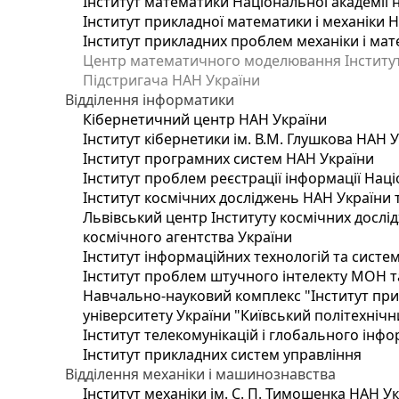
Інститут математики Національної академії 
Інститут прикладної математики і механіки 
Інститут прикладних проблем механіки і мате
Центр математичного моделювання Інституту
Підстригача НАН України
Відділення інформатики
Кібернетичний центр НАН України
Інститут кібернетики ім. В.М. Глушкова НАН 
Інститут програмних систем НАН України
Інститут проблем реєстрації інформації Наці
Інститут космічних досліджень НАН України 
Львівський центр Інституту космічних дослі
космічного агентства України
Інститут інформаційних технологій та систем
Інститут проблем штучного інтелекту МОН т
Навчально-науковий комплекс "Інститут при
університету України "Київський політехнічни
Інститут телекомунікацій і глобального інф
Інститут прикладних систем управління
Відділення механіки і машинознавства
Інститут механіки ім. С. П. Тимошенка НАН У