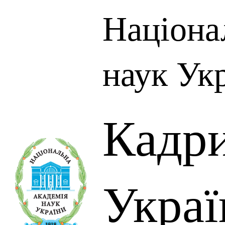
Націона
наук Ук
Кадр
Украї