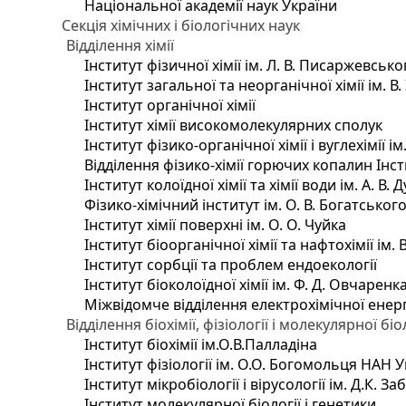
Національної академії наук України
Секція хімічних і біологічних наук
Відділення хімії
Інститут фізичної хімії ім. Л. В. Писаржевсько
Інститут загальної та неорганічної хімії ім. В
Інститут органічної хімії
Інститут хімії високомолекулярних сполук
Інститут фізико-органічної хімії і вуглехімії і
Відділення фізико-хімії горючих копалин Інсти
Інститут колоїдної хімії та хімії води ім. А. 
Фізико-хімічний інститут ім. О. В. Богатсько
Інститут хімії поверхні ім. О. О. Чуйка
Інститут біоорганічної хімії та нафтохімії ім. 
Інститут сорбції та проблем ендоекології
Інститут біоколоїдної хімії ім. Ф. Д. Овчаренк
Міжвідомче відділення електрохімічної енер
Відділення біохімії, фізіології і молекулярної біо
Інститут біохімії ім.О.В.Палладіна
Інститут фізіології ім. О.О. Богомольця НАН 
Інститут мікробіології і вірусології ім. Д.К. 
Інститут молекулярної біології і генетики