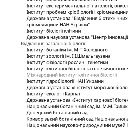
Інститут експериментальної патології, онколог
Інститут проблем кріобіології і кріомедицин
Державна установа "Відділення біотехнічних 
кріомедицини НАН України"
Інститут біології клітини
Державна наукова установа "Центр інноваці
Відділення загальної біології
Інститут ботаніки ім. М.Г. Холодного
Інститут зоології ім. І.І.Шмальгаузена
Інститут фізіології рослин і генетики
Інститут клітинної біології та генетичної інж
Міжнародний інститут клітинної біології
Інститут гідробіології НАН України
Державна установа «Інститут морської біоло
Інститут екології Карпат
Державна установа «Інститут харчової біотех
Національний ботанічний сад ім. М.М.Гришк
Донецький ботанічний сад
Криворізький ботанічний сад Національної а
Національний науково-природничий музей На