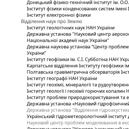
Донецький фізико-технічний інститут ім. О.О
Інститут фізики конденсованих систем імені 
Інститут електронної фізики
Відділення наук про Землю
Інститут геологічних наук НАН України
Державна установа "Науковий центр аерокос
Національної академії наук України"
Державна наукова установа “Центр проблем м
України”
Інститут геофізики ім. С.І. Субботіна НАН Укр
Карпатське відділення Інституту геофізики ім
Полтавська гравіметрична обсерваторія Інсти
Інститут географії НАН України
Інститут геохімії, мінералогії та рудоутворе
Інститут геології і геохімії горючих копалин
Інститут проблем природокористування та е
Державна установа «Науковий гідрофізичний
Державна установа "Відділення гідроакустики
Український гідрометеорологічний інститут
Науковий центр проблем моделювання в еколо