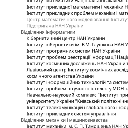
Інститут математики Національної академії 
Інститут прикладної математики і механіки 
Інститут прикладних проблем механіки і мате
Центр математичного моделювання Інституту
Підстригача НАН України
Відділення інформатики
Кібернетичний центр НАН України
Інститут кібернетики ім. В.М. Глушкова НАН 
Інститут програмних систем НАН України
Інститут проблем реєстрації інформації Наці
Інститут космічних досліджень НАН України 
Львівський центр Інституту космічних дослі
космічного агентства України
Інститут інформаційних технологій та систем
Інститут проблем штучного інтелекту МОН т
Навчально-науковий комплекс "Інститут при
університету України "Київський політехнічни
Інститут телекомунікацій і глобального інф
Інститут прикладних систем управління
Відділення механіки і машинознавства
Інститут механіки ім. С. П. Тимошенка НАН У