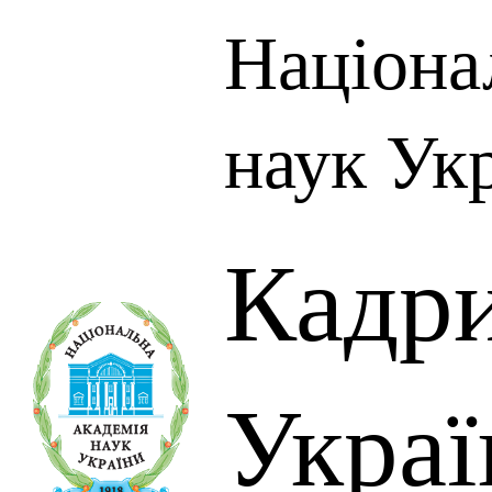
Націона
наук Ук
Кадр
Украї