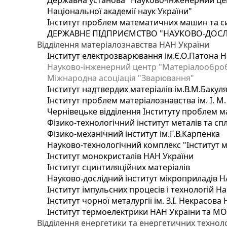
Державна установа "Науково-інженерний цен
Національної академії наук України"
Інститут проблем математичних машин та с
ДЕРЖАВНЕ ПІДПРИЄМСТВО "НАУКОВО-ДОСЛ
Відділення матеріалознавства НАН України
Інститут електрозварювання ім.Є.О.Патона Н
Науково-інженерний центр "Матеріалооброб
Міжнародна асоціація "Зварювання"
Інститут надтвердих матеріалів ім.В.М.Бакул
Інститут проблем матеріалознавства ім. І. М
Чернівецьке відділення Інституту проблем м
Фізико-технологічний інститут металів та сп
Фізико-механічний інститут ім.Г.В.Карпенка
Науково-технологічний комплекс "Інститут 
Інститут монокристалів НАН України
Інститут сцинтиляційних матеріалів
Науково-дослідний інститут мікроприладів Н
Інститут імпульсних процесів і технологій На
Інститут чорної металургії ім. З.І. Некрасова
Інститут термоелектрики НАН України та МО
Відділення енергетики та енергетичних технол