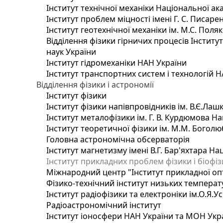
Інститут технічної механіки Національної ак
Інститут проблем міцності імені Г. С. Писаре
Інститут геотехнічної механіки ім. М.С. Поля
Відділення фізики гірничих процесів Інститу
наук України
Інститут гідромеханіки НАН України
Інститут транспортних систем і технологій 
Відділення фізики і астрономії
Інститут фізики
Інститут фізики напівпровідників ім. В.Є.Ла
Інститут металофізики ім. Г. В. Курдюмова На
Інститут теоретичної фізики ім. М.М. Боголю
Головна астрономічна обсерваторія
Інститут магнетизму імені В.Г. Бар'яхтара На
Інститут прикладних проблем фізики і біофі
Міжнародний центр "Інститут прикладної оп
Фізико-технічний інститут низьких температур
Інститут радіофізики та електроніки ім.О.Я.У
Радіоастрономічний інститут
Інститут іоносфери НАН України та МОН Укр