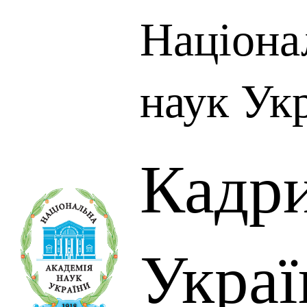
Націона
наук Ук
Кадр
Украї