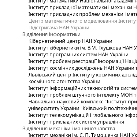
Інститут математики Національної академії 
Інститут прикладної математики і механіки 
Інститут прикладних проблем механіки і мате
Центр математичного моделювання Інституту
Підстригача НАН України
Відділення інформатики
Кібернетичний центр НАН України
Інститут кібернетики ім. В.М. Глушкова НАН 
Інститут програмних систем НАН України
Інститут проблем реєстрації інформації Наці
Інститут космічних досліджень НАН України 
Львівський центр Інституту космічних дослі
космічного агентства України
Інститут інформаційних технологій та систем
Інститут проблем штучного інтелекту МОН т
Навчально-науковий комплекс "Інститут при
університету України "Київський політехнічни
Інститут телекомунікацій і глобального інф
Інститут прикладних систем управління
Відділення механіки і машинознавства
Інститут механіки ім. С. П. Тимошенка НАН У