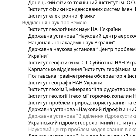
Донецький фізико-технічний інститут ім. О.О
Інститут фізики конденсованих систем імені 
Інститут електронної фізики
Відділення наук про Землю
Інститут геологічних наук НАН України
Державна установа "Науковий центр аерокос
Національної академії наук України"
Державна наукова установа “Центр проблем м
України”
Інститут геофізики ім. С.І. Субботіна НАН Укр
Карпатське відділення Інституту геофізики ім
Полтавська гравіметрична обсерваторія Інсти
Інститут географії НАН України
Інститут геохімії, мінералогії та рудоутворе
Інститут геології і геохімії горючих копалин
Інститут проблем природокористування та е
Державна установа «Науковий гідрофізичний
Державна установа "Відділення гідроакустики
Український гідрометеорологічний інститут
Науковий центр проблем моделювання в еколо