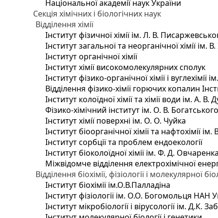
Національної академії наук України
Секція хімічних і біологічних наук
Відділення хімії
Інститут фізичної хімії ім. Л. В. Писаржевсько
Інститут загальної та неорганічної хімії ім. В
Інститут органічної хімії
Інститут хімії високомолекулярних сполук
Інститут фізико-органічної хімії і вуглехімії і
Відділення фізико-хімії горючих копалин Інсти
Інститут колоїдної хімії та хімії води ім. А. 
Фізико-хімічний інститут ім. О. В. Богатсько
Інститут хімії поверхні ім. О. О. Чуйка
Інститут біоорганічної хімії та нафтохімії ім. 
Інститут сорбції та проблем ендоекології
Інститут біоколоїдної хімії ім. Ф. Д. Овчаренк
Міжвідомче відділення електрохімічної енер
Відділення біохімії, фізіології і молекулярної біо
Інститут біохімії ім.О.В.Палладіна
Інститут фізіології ім. О.О. Богомольця НАН 
Інститут мікробіології і вірусології ім. Д.К. 
Інститут молекулярної біології і генетики