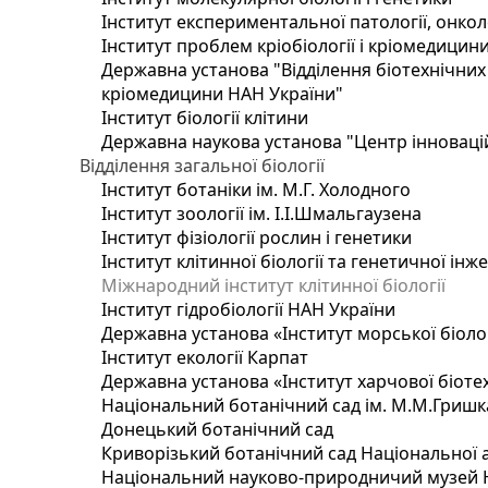
Інститут експериментальної патології, онколог
Інститут проблем кріобіології і кріомедицин
Державна установа "Відділення біотехнічних 
кріомедицини НАН України"
Інститут біології клітини
Державна наукова установа "Центр інноваці
Відділення загальної біології
Інститут ботаніки ім. М.Г. Холодного
Інститут зоології ім. І.І.Шмальгаузена
Інститут фізіології рослин і генетики
Інститут клітинної біології та генетичної інж
Міжнародний інститут клітинної біології
Інститут гідробіології НАН України
Державна установа «Інститут морської біоло
Інститут екології Карпат
Державна установа «Інститут харчової біотех
Національний ботанічний сад ім. М.М.Гришк
Донецький ботанічний сад
Криворізький ботанічний сад Національної а
Національний науково-природничий музей На