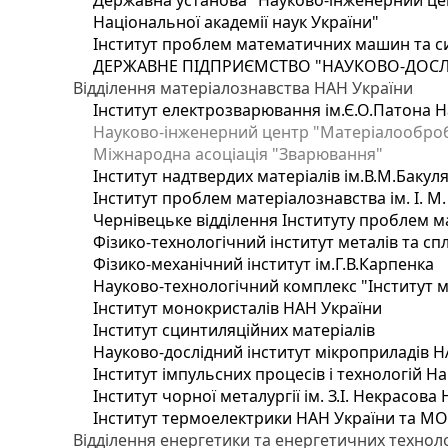
Державна установа "Науково-інженерний цен
Національної академії наук України"
Інститут проблем математичних машин та с
ДЕРЖАВНЕ ПІДПРИЄМСТВО "НАУКОВО-ДОСЛ
Відділення матеріалознавства НАН України
Інститут електрозварювання ім.Є.О.Патона Н
Науково-інженерний центр "Матеріалооброб
Міжнародна асоціація "Зварювання"
Інститут надтвердих матеріалів ім.В.М.Бакул
Інститут проблем матеріалознавства ім. І. М
Чернівецьке відділення Інституту проблем м
Фізико-технологічний інститут металів та сп
Фізико-механічний інститут ім.Г.В.Карпенка
Науково-технологічний комплекс "Інститут 
Інститут монокристалів НАН України
Інститут сцинтиляційних матеріалів
Науково-дослідний інститут мікроприладів Н
Інститут імпульсних процесів і технологій На
Інститут чорної металургії ім. З.І. Некрасова
Інститут термоелектрики НАН України та МО
Відділення енергетики та енергетичних технол