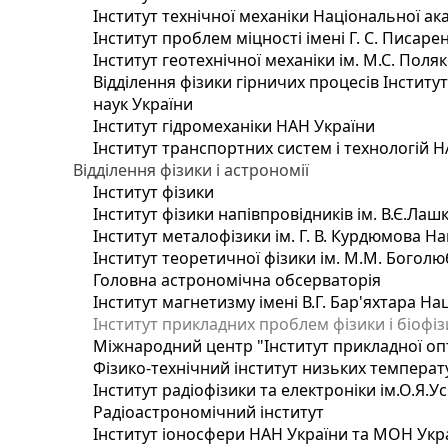
Інститут технічної механіки Національної ак
Інститут проблем міцності імені Г. С. Писаре
Інститут геотехнічної механіки ім. М.С. Поля
Відділення фізики гірничих процесів Інститу
наук України
Інститут гідромеханіки НАН України
Інститут транспортних систем і технологій 
Відділення фізики і астрономії
Інститут фізики
Інститут фізики напівпровідників ім. В.Є.Ла
Інститут металофізики ім. Г. В. Курдюмова На
Інститут теоретичної фізики ім. М.М. Боголю
Головна астрономічна обсерваторія
Інститут магнетизму імені В.Г. Бар'яхтара На
Інститут прикладних проблем фізики і біофі
Міжнародний центр "Інститут прикладної оп
Фізико-технічний інститут низьких температур
Інститут радіофізики та електроніки ім.О.Я.У
Радіоастрономічний інститут
Інститут іоносфери НАН України та МОН Укр