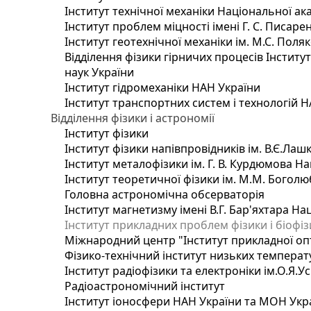
Інститут технічної механіки Національної ак
Інститут проблем міцності імені Г. С. Писаре
Інститут геотехнічної механіки ім. М.С. Поля
Відділення фізики гірничих процесів Інститу
наук України
Інститут гідромеханіки НАН України
Інститут транспортних систем і технологій 
Відділення фізики і астрономії
Інститут фізики
Інститут фізики напівпровідників ім. В.Є.Ла
Інститут металофізики ім. Г. В. Курдюмова На
Інститут теоретичної фізики ім. М.М. Боголю
Головна астрономічна обсерваторія
Інститут магнетизму імені В.Г. Бар'яхтара На
Інститут прикладних проблем фізики і біофі
Міжнародний центр "Інститут прикладної оп
Фізико-технічний інститут низьких температур
Інститут радіофізики та електроніки ім.О.Я.У
Радіоастрономічний інститут
Інститут іоносфери НАН України та МОН Укр