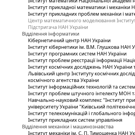
Інститут математики Національної академії 
Інститут прикладної математики і механіки 
Інститут прикладних проблем механіки і мате
Центр математичного моделювання Інституту
Підстригача НАН України
Відділення інформатики
Кібернетичний центр НАН України
Інститут кібернетики ім. В.М. Глушкова НАН 
Інститут програмних систем НАН України
Інститут проблем реєстрації інформації Наці
Інститут космічних досліджень НАН України 
Львівський центр Інституту космічних дослі
космічного агентства України
Інститут інформаційних технологій та систем
Інститут проблем штучного інтелекту МОН т
Навчально-науковий комплекс "Інститут при
університету України "Київський політехнічни
Інститут телекомунікацій і глобального інф
Інститут прикладних систем управління
Відділення механіки і машинознавства
Інститут механіки ім. С. П. Тимошенка НАН У