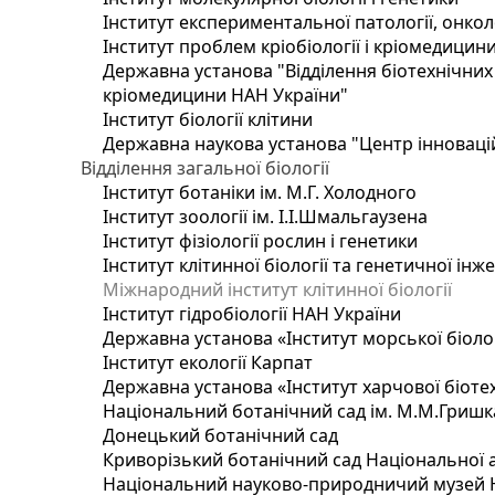
Інститут експериментальної патології, онколог
Інститут проблем кріобіології і кріомедицин
Державна установа "Відділення біотехнічних 
кріомедицини НАН України"
Інститут біології клітини
Державна наукова установа "Центр інноваці
Відділення загальної біології
Інститут ботаніки ім. М.Г. Холодного
Інститут зоології ім. І.І.Шмальгаузена
Інститут фізіології рослин і генетики
Інститут клітинної біології та генетичної інж
Міжнародний інститут клітинної біології
Інститут гідробіології НАН України
Державна установа «Інститут морської біоло
Інститут екології Карпат
Державна установа «Інститут харчової біотех
Національний ботанічний сад ім. М.М.Гришк
Донецький ботанічний сад
Криворізький ботанічний сад Національної а
Національний науково-природничий музей На