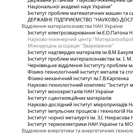
Державна установа "Науково-інженерний цен
Національної академії наук України"
Інститут проблем математичних машин та с
ДЕРЖАВНЕ ПІДПРИЄМСТВО "НАУКОВО-ДОСЛ
Відділення матеріалознавства НАН України
Інститут електрозварювання ім.Є.О.Патона Н
Науково-інженерний центр "Матеріалооброб
Міжнародна асоціація "Зварювання"
Інститут надтвердих матеріалів ім.В.М.Бакул
Інститут проблем матеріалознавства ім. І. М
Чернівецьке відділення Інституту проблем м
Фізико-технологічний інститут металів та сп
Фізико-механічний інститут ім.Г.В.Карпенка
Науково-технологічний комплекс "Інститут 
Інститут монокристалів НАН України
Інститут сцинтиляційних матеріалів
Науково-дослідний інститут мікроприладів Н
Інститут імпульсних процесів і технологій На
Інститут чорної металургії ім. З.І. Некрасова
Інститут термоелектрики НАН України та МО
Відділення енергетики та енергетичних технол