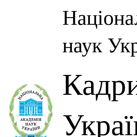
Націона
наук Ук
Кадр
Украї