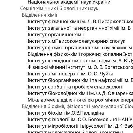
Національної академії наук України
Секція хімічних і біологічних наук
Відділення хімії
Інститут фізичної хімії ім. Л. В. Писаржевсько
Інститут загальної та неорганічної хімії ім. В
Інститут органічної хімії
Інститут хімії високомолекулярних сполук
Інститут фізико-органічної хімії і вуглехімії і
Відділення фізико-хімії горючих копалин Інсти
Інститут колоїдної хімії та хімії води ім. А. 
Фізико-хімічний інститут ім. О. В. Богатсько
Інститут хімії поверхні ім. О. О. Чуйка
Інститут біоорганічної хімії та нафтохімії ім. 
Інститут сорбції та проблем ендоекології
Інститут біоколоїдної хімії ім. Ф. Д. Овчаренк
Міжвідомче відділення електрохімічної енер
Відділення біохімії, фізіології і молекулярної біо
Інститут біохімії ім.О.В.Палладіна
Інститут фізіології ім. О.О. Богомольця НАН 
Інститут мікробіології і вірусології ім. Д.К. 
Інститут молекулярної біології і генетики