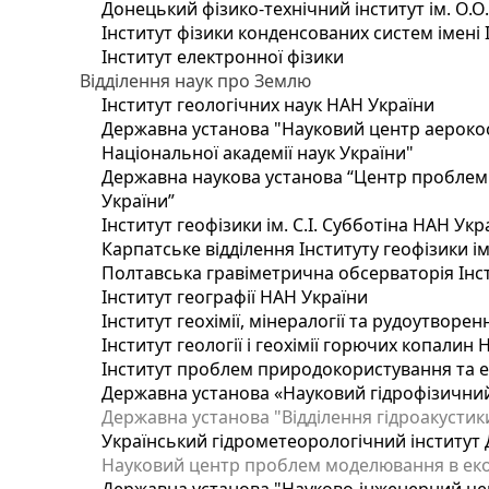
Донецький фізико-технічний інститут ім. О.О
Інститут фізики конденсованих систем імені 
Інститут електронної фізики
Відділення наук про Землю
Інститут геологічних наук НАН України
Державна установа "Науковий центр аерокос
Національної академії наук України"
Державна наукова установа “Центр проблем м
України”
Інститут геофізики ім. С.І. Субботіна НАН Укр
Карпатське відділення Інституту геофізики ім
Полтавська гравіметрична обсерваторія Інсти
Інститут географії НАН України
Інститут геохімії, мінералогії та рудоутворе
Інститут геології і геохімії горючих копалин
Інститут проблем природокористування та е
Державна установа «Науковий гідрофізичний
Державна установа "Відділення гідроакустики
Український гідрометеорологічний інститут
Науковий центр проблем моделювання в еколо