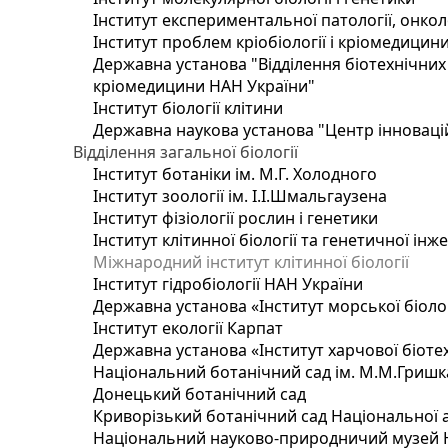
Інститут експериментальної патології, онколог
Інститут проблем кріобіології і кріомедицин
Державна установа "Відділення біотехнічних 
кріомедицини НАН України"
Інститут біології клітини
Державна наукова установа "Центр інноваці
Відділення загальної біології
Інститут ботаніки ім. М.Г. Холодного
Інститут зоології ім. І.І.Шмальгаузена
Інститут фізіології рослин і генетики
Інститут клітинної біології та генетичної інж
Міжнародний інститут клітинної біології
Інститут гідробіології НАН України
Державна установа «Інститут морської біоло
Інститут екології Карпат
Державна установа «Інститут харчової біотех
Національний ботанічний сад ім. М.М.Гришк
Донецький ботанічний сад
Криворізький ботанічний сад Національної а
Національний науково-природничий музей На