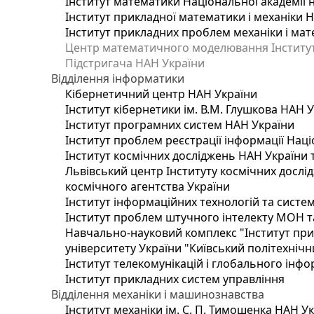
Інститут математики Національної академії 
Інститут прикладної математики і механіки 
Інститут прикладних проблем механіки і мате
Центр математичного моделювання Інституту
Підстригача НАН України
Відділення інформатики
Кібернетичний центр НАН України
Інститут кібернетики ім. В.М. Глушкова НАН 
Інститут програмних систем НАН України
Інститут проблем реєстрації інформації Наці
Інститут космічних досліджень НАН України 
Львівський центр Інституту космічних дослі
космічного агентства України
Інститут інформаційних технологій та систем
Інститут проблем штучного інтелекту МОН т
Навчально-науковий комплекс "Інститут при
університету України "Київський політехнічни
Інститут телекомунікацій і глобального інф
Інститут прикладних систем управління
Відділення механіки і машинознавства
Інститут механіки ім. С. П. Тимошенка НАН У