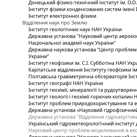
Донецький фізико-технічний інститут ім. О.О
Інститут фізики конденсованих систем імені 
Інститут електронної фізики
Відділення наук про Землю
Інститут геологічних наук НАН України
Державна установа "Науковий центр аерокос
Національної академії наук України"
Державна наукова установа “Центр проблем м
України”
Інститут геофізики ім. С.І. Субботіна НАН Укр
Карпатське відділення Інституту геофізики ім
Полтавська гравіметрична обсерваторія Інсти
Інститут географії НАН України
Інститут геохімії, мінералогії та рудоутворе
Інститут геології і геохімії горючих копалин
Інститут проблем природокористування та е
Державна установа «Науковий гідрофізичний
Державна установа "Відділення гідроакустики
Український гідрометеорологічний інститут
Науковий центр проблем моделювання в еколо