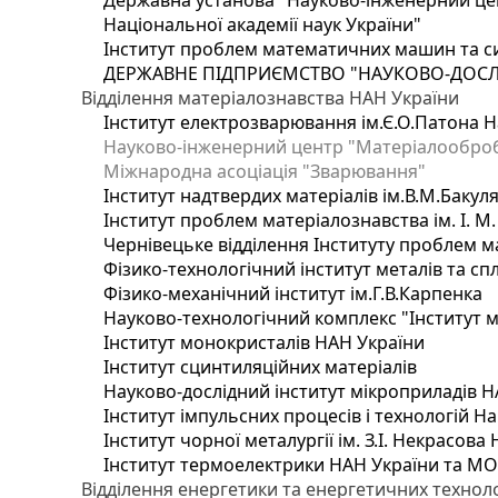
Державна установа "Науково-інженерний цен
Національної академії наук України"
Інститут проблем математичних машин та с
ДЕРЖАВНЕ ПІДПРИЄМСТВО "НАУКОВО-ДОСЛ
Відділення матеріалознавства НАН України
Інститут електрозварювання ім.Є.О.Патона Н
Науково-інженерний центр "Матеріалооброб
Міжнародна асоціація "Зварювання"
Інститут надтвердих матеріалів ім.В.М.Бакул
Інститут проблем матеріалознавства ім. І. М
Чернівецьке відділення Інституту проблем м
Фізико-технологічний інститут металів та сп
Фізико-механічний інститут ім.Г.В.Карпенка
Науково-технологічний комплекс "Інститут 
Інститут монокристалів НАН України
Інститут сцинтиляційних матеріалів
Науково-дослідний інститут мікроприладів Н
Інститут імпульсних процесів і технологій На
Інститут чорної металургії ім. З.І. Некрасова
Інститут термоелектрики НАН України та МО
Відділення енергетики та енергетичних технол