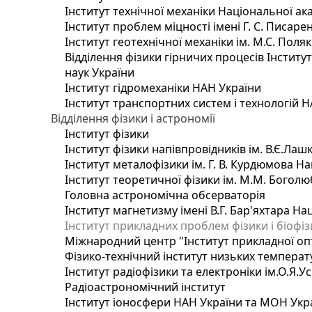
Інститут технічної механіки Національної ак
Інститут проблем міцності імені Г. С. Писаре
Інститут геотехнічної механіки ім. М.С. Поля
Відділення фізики гірничих процесів Інститу
наук України
Інститут гідромеханіки НАН України
Інститут транспортних систем і технологій 
Відділення фізики і астрономії
Інститут фізики
Інститут фізики напівпровідників ім. В.Є.Ла
Інститут металофізики ім. Г. В. Курдюмова На
Інститут теоретичної фізики ім. М.М. Боголю
Головна астрономічна обсерваторія
Інститут магнетизму імені В.Г. Бар'яхтара На
Інститут прикладних проблем фізики і біофі
Міжнародний центр "Інститут прикладної оп
Фізико-технічний інститут низьких температур
Інститут радіофізики та електроніки ім.О.Я.У
Радіоастрономічний інститут
Інститут іоносфери НАН України та МОН Укр