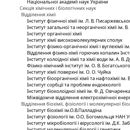
Національної академії наук України
Секція хімічних і біологічних наук
Відділення хімії
Інститут фізичної хімії ім. Л. В. Писаржевсько
Інститут загальної та неорганічної хімії ім. В
Інститут органічної хімії
Інститут хімії високомолекулярних сполук
Інститут фізико-органічної хімії і вуглехімії і
Відділення фізико-хімії горючих копалин Інсти
Інститут колоїдної хімії та хімії води ім. А. 
Фізико-хімічний інститут ім. О. В. Богатсько
Інститут хімії поверхні ім. О. О. Чуйка
Інститут біоорганічної хімії та нафтохімії ім. 
Інститут сорбції та проблем ендоекології
Інститут біоколоїдної хімії ім. Ф. Д. Овчаренк
Міжвідомче відділення електрохімічної енер
Відділення біохімії, фізіології і молекулярної біо
Інститут біохімії ім.О.В.Палладіна
Інститут фізіології ім. О.О. Богомольця НАН 
Інститут мікробіології і вірусології ім. Д.К. 
Інститут молекулярної біології і генетики