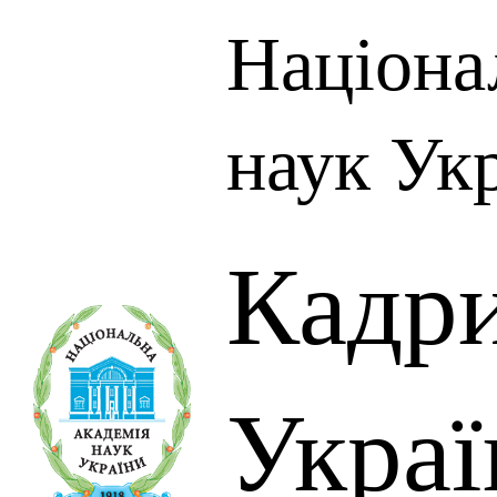
Націона
наук Ук
Кадр
Украї